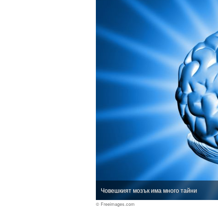
Човешкият мозък има много тайни
© Freeimages.com