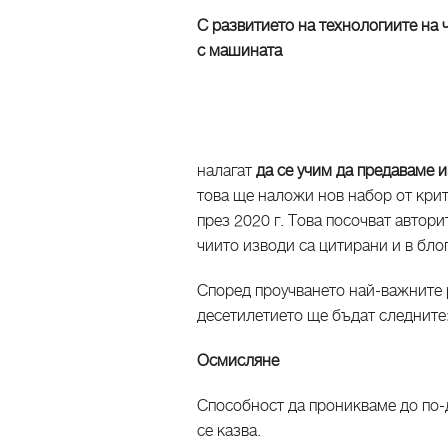
С развитието на технологиите на ч
с машината
налагат
да се учим да предаваме 
това ще наложи нов набор от кри
през 2020 г. Това посочват автори
чиито изводи са цитирани и в бл
Според проучването най-важните 
десетилетието ще бъдат следните
Осмисляне
Способност да проникваме до по-
се казва.