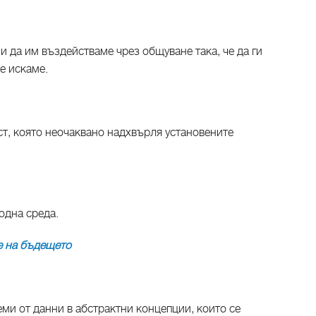
и да им въздействаме чрез общуване така, че да ги
е искаме.
ст, която неочаквано надхвърля установените
одна среда.
е на бъдещето
ми от данни в абстрактни концепции, които се