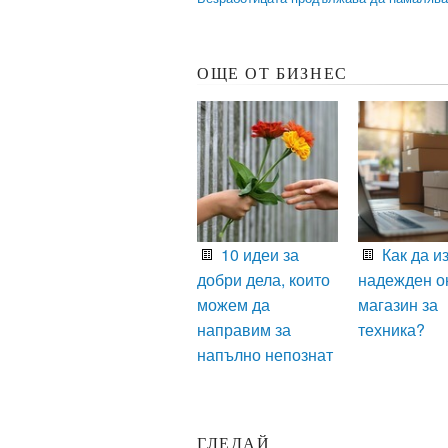
ОЩЕ ОТ БИЗНЕС
10 идеи за
Как да и
добри дела, които
надежден о
можем да
магазин за
направим за
техника?
напълно непознат
ГЛЕДАЙ