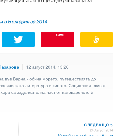
комуникацията също ще бъде решаваща за
и в България за 2014
Save
Лазарова
12 август 2014, 13:26
а във Варна - обича морето, пътешествията до
ласическата литература и киното. Социалният живот
 хора са задължителна част от натовареното й
СЛЕДВАЩО
>>
24 Август 2014
10 любопитни факта за Русия