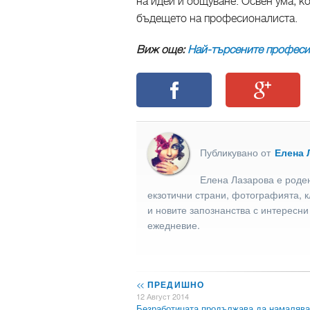
на идеи и общуване. Освен ума, 
бъдещето на професионалиста.
Виж още:
Най-търсените професи
Публикувано от
Елена 
Елена Лазарова е роден
екзотични страни, фотографията, к
и новите запознанства с интересни
ежедневие.
<<
ПРЕДИШНО
12 Август 2014
Безработицата продължава да намалява