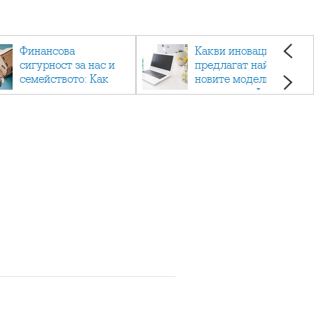
Финансова
Какви иновации
сигурност за нас и
предлагат най-
семейството: Как
новите модели
помагат
лаптопи на Acer?
застраховките?