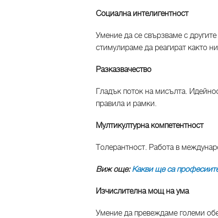
Социална интелигентност
Умение да се свързваме с другите 
стимулираме да реагират както ни
Разказвачество
Гладък поток на мисълта. Идейно
правила и рамки.
Мултикултурна компетентност
Толерантност. Работа в междунар
Виж още:
Какви ще са професиит
Изчислителна мощ на ума
Умение да превеждаме големи обе