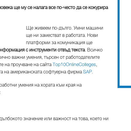
овека ще му се налага все по-често да се кокурира
Ще живеем по-дълго. Умни машини
ще ни заместват в работата. Нови
платформи за комуникация ще
информация с инструменти отвъд текста
. Всичко
тично важни умения, търсен от работодателите
те на проучване на сайта
Top10OnlineColleges
,
ога на американската софтуерна фирма
SAP
.
работни умения на хората към края на
:
дълбокото значение или важност на това, което ни