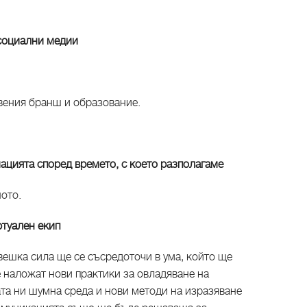
 социални медии
вения бранш и образование.
цията според времето, с което разполагаме
ото.
ртуален екип
вешка сила ще се съсредоточи в ума, който ще
 наложат нови практики за овладяване на
та ни шумна среда и нови методи на изразяване