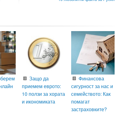
зберем
Защо да
Финансова
нлайн
приемем еврото:
сигурност за нас и
10 ползи за хората
семейството: Как
и икономиката
помагат
застраховките?