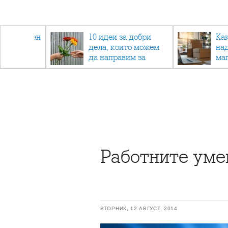
 - намален
10 идеи за добри
Ка
спортни
дела, които можем
на
ия
да направим за
ма
напълно непознат
Работните умен
ВТОРНИК, 12 АВГУСТ, 2014