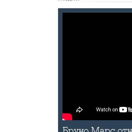
Бруно Марс отн