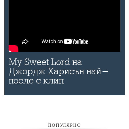
My Sweet Lord на
Джордж Харисън най-
после с клип
ПОПУЛЯРНО