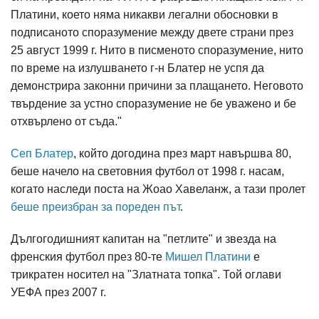
Платини, което няма никакви легални обосновки в
подписаното споразумение между двете страни през
25 август 1999 г. Нито в писменото споразумение, нито
по време на излушването г-н Блатер не успя да
демонстрира законни причини за плащането. Неговото
твърдение за устно споразумениe не бе уважено и бе
отхвърлено от съда."
Сеп Блатер
, който догодина през март навършва 80,
беше начело на световния футбол от 1998 г. насам,
когато наследи поста на Жоао Хавеланж, а тази пролет
беше преизбран за пореден път
.
Дългогодишният капитан на "петлите" и звезда на
френския футбол през 80-те
Мишел Платини
е
трикратен носител на "Златната топка". Той оглави
УЕФА през 2007 г.