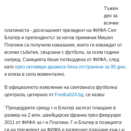
Тъжен
ден за
всички
платинисти - досегашният президент на ФИФА Сеп
Блатер и претендентът за негов приемник Мишел
Платини са получили наказания, които ги изваждат от
всички събития, свързани с футбола, за осем години
напред. Санкцията беше потвърдена от ФИФА, след
като
през октомври двамата бяха отстранени за 90 дни
,
и влиза в сила моментално.
В официалното изявление на световната футболна
централа, цитирано от
Football24.bg
, се казва:
"Процедурите срещу г-н Блатер засягат плащане в
размер на 2 млн. швейцарски франка през февруари
2011 от ФИФА за г-н Платини. Г-н Блатер в позицията
си на президент на ФИФА е разрешил плащане към г-н