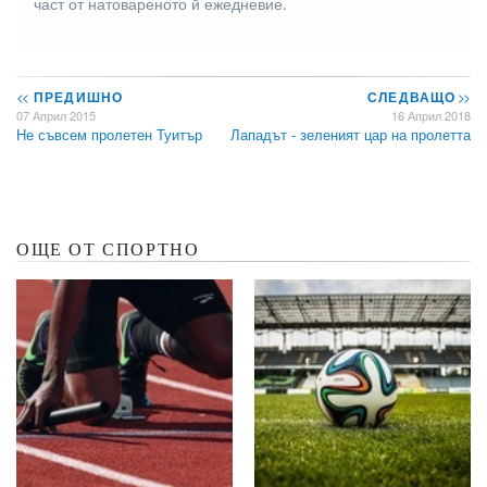
част от натовареното й ежедневие.
<<
ПРЕДИШНО
СЛЕДВАЩО
>>
07 Април 2015
16 Април 2018
Не съвсем пролетен Туитър
Лападът - зеленият цар на пролетта
ОЩЕ ОТ СПОРТНО