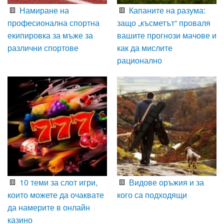
Намиране на
Капаните на разума:
професионална спортна
защо „късметът“ проваля
екипировка за мъже за
вашите прогнози мачове и
различни спортове
как да мислите
рационално
10 теми за слот игри,
Видове оръжия и за
които можете да очаквате
кого са подходящи
да намерите в онлайн
казино