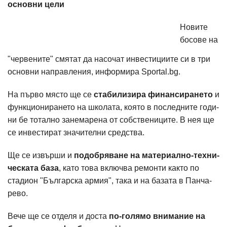
основни цели
Новите
босове на
"червените" смятат да насочат инвестициите си в три
основни направления, информира Sportal.bg.
На първо място ще се
ста­билизира финансирането
и
функционирането на школа­та, която в последните годи­
ни бе тотално занемарена от собствениците. В нея ще
се инвестират значителни средства.
Ще се извърши и
подобря­ване на материално-техни­
ческата база
, като това включва ремонти както по
стадион "Българска армия", така и на базата в Панча­
рево.
Вече ще се отделя и доста
по-голямо внимание на