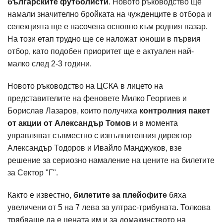
българските футболисти
. Но­вото ръководство ще
нама­ли значително бройката на чужденците в отбора и
се­лекцията ще е насочена ос­новно към родния пазар.
На този етап трудно ще се на­ложат юноши в първия
отбор, като подобен приори­тет ще е актуален най-
малко след 2-3 години.
Новото ръководство на ЦСКА в лицето на
представителите на феновете Милко Георгиев и
Борислав Лазаров, които получиха
контролния пакет
от акции от Александър Томов
и в момента
управляват съвместно с изпълнителния директор
Александър Тодоров и Ивайло Манджуков, взе
решение за сериозно намаление на цените на билетите
за Сектор "Г".
Както е известно,
билетите за плейофите
бяха
увеличени от 5 на 7 лева за ултрас-трибуната. Толкова
трябваше да е цената им и за домакинството на