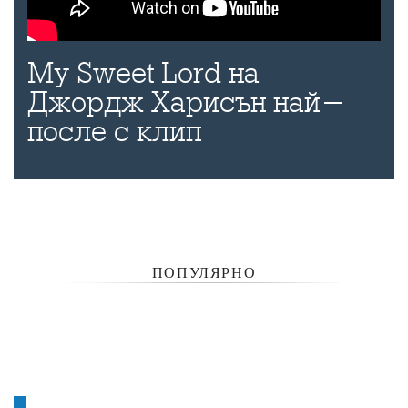
My Sweet Lord на
Джордж Харисън най-
после с клип
ПОПУЛЯРНО