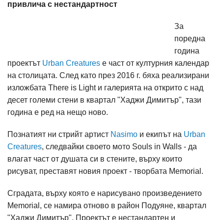
привлича с нестандартност
За
поредна
година
проектът
Urban Creatures
e част от културния календар
на столицата. След като през 2016 г. бяха реализирани
изложбата There is Light и галерията на открито с над
десет големи стени в квартал "Хаджи Димитър", тази
година е ред на нещо ново.
Познатият ни стрийт артист
Nasimo
и екипът на
Urban
Creatures
, следвайки своето мото Souls in Walls - да
влагат част от душата си в стените, върху които
рисуват, преставят новия проект - творбата Memorial.
Сградата, върху която е нарисувано произведението
Memorial, се намира отново в район Подуяне, квартал
"Хаджи Димитър". Проектът е нестандартен и