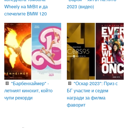
Wheely на MrBit и да
2023 (видео)
спечелите BMW 120
"Барбенхаймер" -
"Оскар 2023": Приз с
летният кинохит, който
БГ участие и седем
чупи рекорди
награди за филма
фаворит