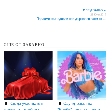
СЛЕДВАЩО
>>
29 Юни 2017
Парламентът одобри нов държавен заем от …
ОЩЕ ОТ ЗАБАВНО
Как да участвате в
Саундтракът на
коледната томбола
"Барби" - хитът на лято