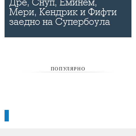
Дре, Снуп, Еминем,
Мери, Кендрик и Фифти
заедно на Супербоула
ПОПУЛЯРНО