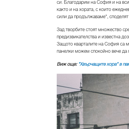
си. Благодарим на София и на вс
както и на хората, с които ежедн
сили да продължаваме", споделят
Зад творбите стоят множество ср
предизвикателства и известна доз
Защото кварталите на София са мн
панелки можем спокойно вече да г
Виж още:
"Хвърчащите хора" в па