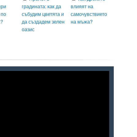
при
градината: как да
влияят на
 по
събудим цветята и
самочувствието
а?
да създадем зелен
на мъжа?
оазис