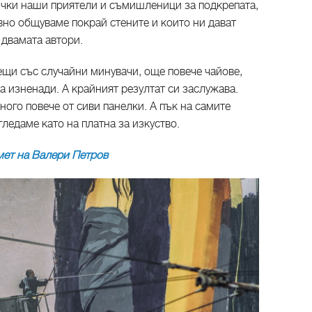
ички наши приятели и съмишленици за подкрепата,
евно общуваме покрай стените и които ни дават
 двамата автори.
ещи със случайни минувачи, още повече чайове,
а изненади. А крайният резултат си заслужава.
ого повече от сиви панелки. А пък на самите
ледаме като на платна за изкуство.
мет на Валери Петров