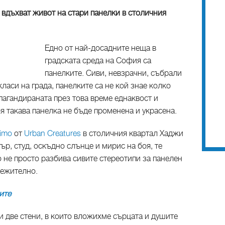
s вдъхват живот на стари панелки в столичния
Едно от най-досадните неща в
градската среда на София са
панелките. Сиви, невзрачни, събрали
ласи на града, панелките са не кой знае колко
пагандираната през това време еднаквост и
я такава панелка не бъде променена и украсена.
imo
от
Urban Creatures
в столичния квартал Хаджи
ър, студ, оскъдно слънце и мирис на боя, те
о не просто разбива сивите стереотипи за панелен
лежително.
ите
и две стени, в които вложихме сърцата и душите