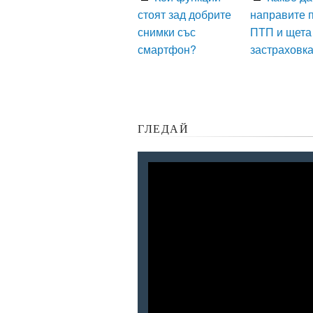
стоят зад добрите
направите 
снимки със
ПТП и щета
смартфон?
застраховк
ГЛЕДАЙ