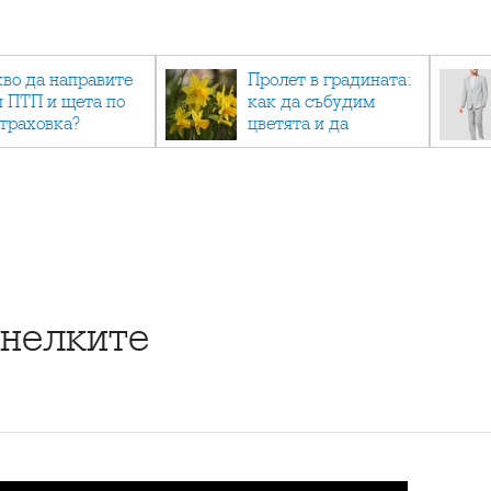
кво да направите
Пролет в градината:
и ПТП и щета по
как да събудим
страховка?
цветята и да
създадем зелен
оазис
анелките