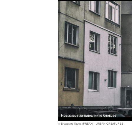
Нов живот за панелните блокове
© Владимир Груев (FREAX) - URBAN CREATURES