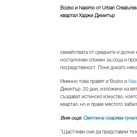
Bozko и Nasimo от Urban Creature
квартал Хаджи Димитър
семействата от средните и долни к
носталгичен спомен за соца и про
посредственост. Поне докато няко
Именно това правят и Bozko и
Nas
Димитър. 20 дни, изложени на вят
създават истинско изкуство, коет
квартал, но и прави мястото забе
Виж още:
Светлина озарява тунел
"Щастливи сме да представим тез