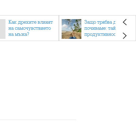
Как дрехите влияят
Защо трябва да си
на самочувствието
почиваме: тайната на
на мъжа?
продуктивността,
здравето и добрия
живот.