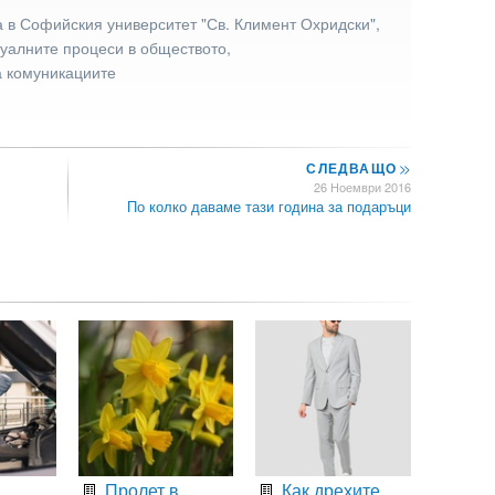
 в Софийския университет "Св. Климент Охридски",
туалните процеси в обществото,
а комуникациите
СЛЕДВАЩО
>>
26 Ноември 2016
По колко даваме тази година за подаръци
Пролет в
Как дрехите