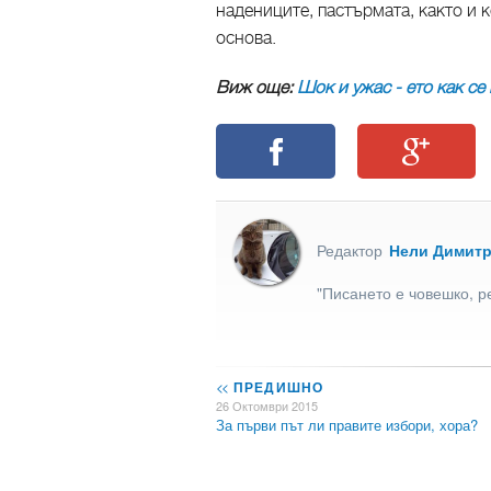
надениците, пастърмата, както и 
основа.
Виж още:
Шок и ужас - ето как с
Редактор
Нели Димит
"Писането е човешко, р
<<
ПРЕДИШНО
26 Октомври 2015
За първи път ли правите избори, хора?