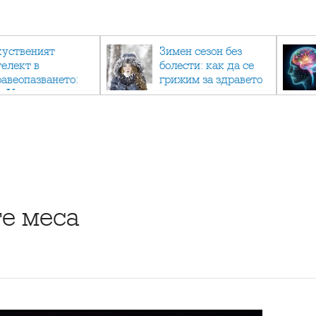
куственият
Зимен сезон без
телект в
болести: как да се
равеопазването:
грижим за здравето
к AI променя
си в студените
дицината
месеци?
те меса