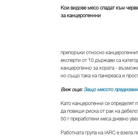
Кои видове месо спадат към черв
за канцерогеннни
препоръки относно канцерогеннит
експерти от 10 държави са катего
канцерогенно за хората - възмож
но също така на панкреаса и прост
Виж още:
Защо месото предизвик
Като канцерогенни се определят 
да повиши риска от рак на дебело
50 г преработени меса дневно уве
Работната група на IARC е взела 