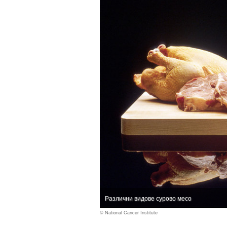
Различни видове сурово месо
© National Cancer Institute