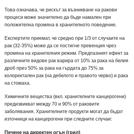
Това означава, че рискът за възникване на ракови
процеси може значително да бъде намален при
положителна промяна в хранителното поведение.
Експертите приемат, че средно при 1/3 от случаите на
рак (32-35%) може да се постигне превенция чрез
промяна на хранителния режим. Предпазният ефект за
различните видове рак варира от 10% за рака на белия
дроб през 50% за рака на гърдата до 75% за
колоректален рак (на дебелото и правото черво) и рака
на стомаха.
Химичните вещества (вкл. хранителните канцерогени)
предизвикват между 70 и 90% от раковите
заболявания. Хранителните продукти могат да бъдат
източници на канцерогени при следните случаи:
Печене на директен огън (грил)