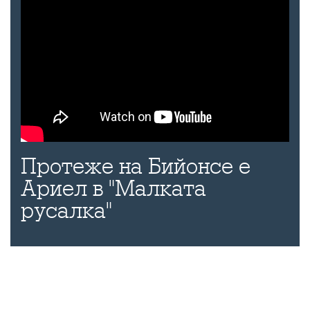
Протеже на Бийонсе е
Ариел в "Малката
русалка"