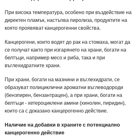
При висока температура, особено при въздействие на
директен пламък, настъпва пиролиза, продуктите на
която проявяват канцерогенни свойства.
Канцерогени, които водят до рак на стомаха, могат да
се получат както при изгарянето на храни, богати на
белтъци, например месо и риба, така и при
въглехидратните храни.
При храни, богати на мазнини и въглехидрати, се
образуват полициклични ароматни въглеводороди
(бензпирен, бензантрацен), а при храни, богати на
белтъци - хетероциклени амини (хинолин, пиридин),
които са с доказано канцерогенно действие.
Наличие на добавки в храните с потенциално
канцерогенно действие