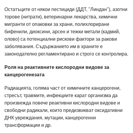
Остатъците от някои пестициди (ДДТ, "Линдан"), азотни
торове (нитрати), ветеринарни лекарства, химични
мигранти от опаковки за храни, полихлорирани
бифенили, диоксини, арсен и тежки метали (кадмий,
олово) са потенциални рискови фактори за ракови
заболявания. Съдържанието им в храните е
законодателно регламентирано и строго се контролира.
Роля на реактивните кислородни видове за
канцерогенезата
Радиацията, голяма част от химичните канцерогени,
стресът, травмите, инфекциите карат организма да
произвежда повече реактивни кислородни видове и
свободни радикали, които предизвикват оксидативни
ДНК увреждания, мутации, канцерогенни
трансформации и др.