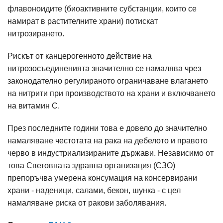
флавоноидите (биоактивните субстанции, които се
намират в растителните храни) потискат
нитрозирането.
Рискът от канцерогенното действие на
нитрозосъединенията значително се намалява чрез
законодателно регулираното ограничаване влагането
на нитрити при производството на храни и включването
на витамин С.
През последните години това е довело до значително
намаляване честотата на рака на дебелото и правото
черво в индустриализираните държави. Независимо от
това Световната здравна организация (СЗО)
препоръчва умерена консумация на консервирани
храни - наденици, салами, бекон, шунка - с цел
намаляване риска от ракови заболявания.