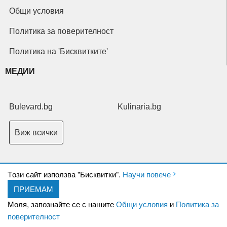
Общи условия
Политика за поверителност
Политика на 'Бисквитките'
МЕДИИ
Bulevard.bg
Kulinaria.bg
Виж всички
Tози сайт използва "Бисквитки".
Научи повече
ПРИЕМАМ
Copyright © 2026 Ксениум ООД. Всички права запазени.
Developed by
Моля, запознайте се с нашите
Общи условия
и
Политика за
XeniumCompany.com
поверителност