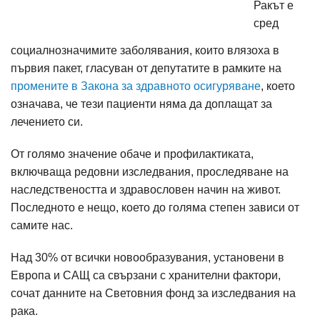
Ракът е
сред
социалнозначимите заболявания, които влязоха в
първия пакет, гласуван от депутатите в рамките на
промените в Закона за здравното осигуряване
, което
означава, че тези пациенти няма да доплащат за
лечението си.
От голямо значение обаче и профилактиката,
включваща редовни изследвания, проследяване на
наследствеността и здравословен начин на живот.
Последното е нещо, което до голяма степен зависи от
самите нас.
Над 30% от всички новообразувания, установени в
Европа и САЩ са свързани с хранителни фактори,
сочат данните на Световния фонд за изследвания на
рака.