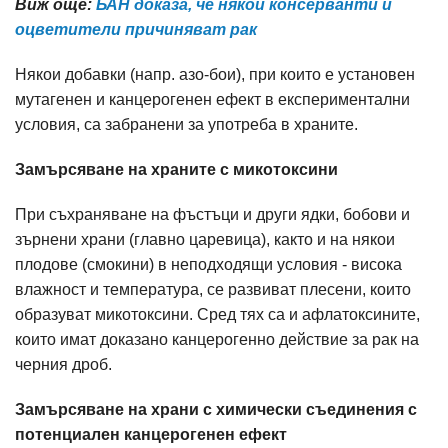
Виж още:
БАН доказа, че някои консерванти и
оцветители причиняват рак
Някои добавки (напр. азо-бои), при които е установен
мутагенен и канцерогенен ефект в експериментални
условия, са забранени за употреба в храните.
Замърсяване на храните с микотоксини
При съхраняване на фъстъци и други ядки, бобови и
зърнени храни (главно царевица), както и на някои
плодове (смокини) в неподходящи условия - висока
влажност и температура, се развиват плесени, които
образуват микотоксини. Сред тях са и афлатоксините,
които имат доказано канцерогенно действие за рак на
черния дроб.
Замърсяване на храни с химически съединения с
потенциален канцерогенен ефект