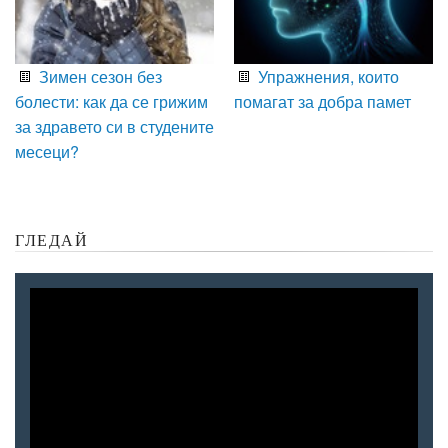
Зимен сезон без
Упражнения, които
болести: как да се грижим
помагат за добра памет
за здравето си в студените
месеци?
ГЛЕДАЙ