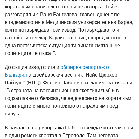
хората към правителството, пише авторът. Той е
разговарял и с Ваня Рангелова, главен доцент по
епидемиология в Медицинския университет във Варна,
която потвърждава този извод. Потвърждава го и
латвийският лекар Карлис Расенис, според когото "в
една постсъветска ситуация ти винаги смяташ, че
политиците те лъжат".
До същия извод стига и
обширен репортаж от
България
в швейцарския вестник "Нойе Цюрхер
Цайтунг" (НЦЦ). Фолкер Пабст е озаглавил статията си
"В страната на ваксинационния скептицизъм" и в
подзаглавие отбелязва, че недоверието на хората към
политиците е много по-голямо от страха им пред
вируса.
В началото на репортажа Пабст отвежда читателите си
в един ромски квартал в Етрополе. Там неговата