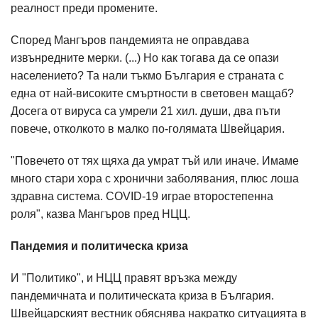
реалност преди промените.
Според Мангъров пандемията не оправдава
извънредните мерки. (...) Но как тогава да се опази
населението? Та нали тъкмо България е страната с
една от най-високите смъртности в световен мащаб?
Досега от вируса са умрели 21 хил. души, два пъти
повече, отколкото в малко по-голямата Швейцария.
"Повечето от тях щяха да умрат тъй или иначе. Имаме
много стари хора с хронични заболявания, плюс лоша
здравна система. COVID-19 играе второстепенна
роля", казва Мангъров пред НЦЦ.
Пандемия и политическа криза
И "Политико", и НЦЦ правят връзка между
пандемичната и политическата криза в България.
Швейцарският вестник обяснява накратко ситуацията в