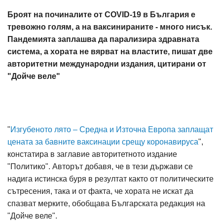
Броят на починалите от COVID-19 в България е
тревожно голям, а на ваксинираните - много нисък.
Пандемията заплашва да парализира здравната
система, а хората не вярват на властите, пишат две
авторитетни международни издания, цитирани от
"Дойче веле"
"
Изгубеното лято – Средна и Източна Европа заплащат
цената за бавните ваксинации срещу коронавируса
",
констатира в заглавие авторитетното издание
"Политико". Авторът добавя, че в тези държави се
надига истинска буря в резултат както от политическите
сътресения, така и от факта, че хората не искат да
спазват мерките, обобщава Българската редакция на
"Дойче веле".