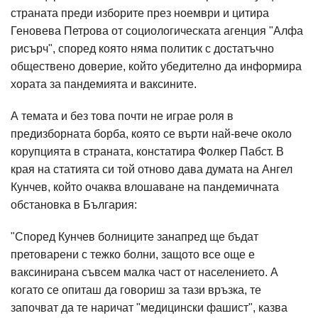
страната преди изборите през ноември и цитира
Геновева Петрова от социологическата агенция "Алфа
рисърч", според която няма политик с достатъчно
обществено доверие, който убедително да информира
хората за пандемията и ваксините.
А темата и без това почти не играе роля в
предизборната борба, която се върти най-вече около
корупцията в страната, констатира Фолкер Пабст. В
края на статията си той отново дава думата на Ангел
Кунчев, който очаква влошаване на пандемичната
обстановка в България:
"Според Кунчев болниците занапред ще бъдат
претоварени с тежко болни, защото все още е
ваксинирана съвсем малка част от населението. А
когато се опиташ да говориш за тази връзка, те
започват да те наричат "медицински фашист", казва