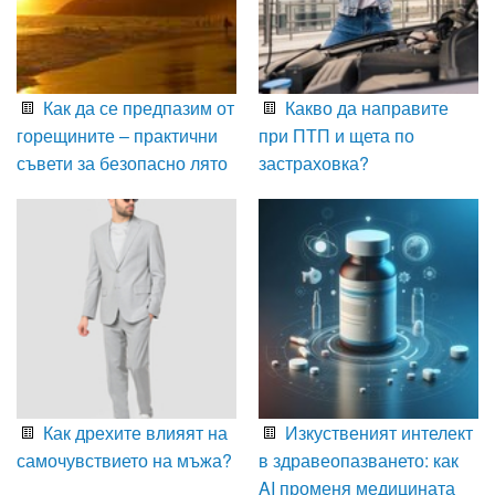
Как да се предпазим от
Какво да направите
горещините – практични
при ПТП и щета по
съвети за безопасно лято
застраховка?
Как дрехите влияят на
Изкуственият интелект
самочувствието на мъжа?
в здравеопазването: как
AI променя медицината