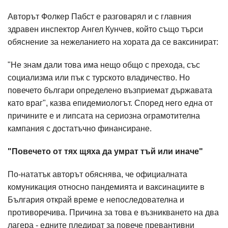
Авторът Фолкер Пабст е разговарял и с главния
здравен инспектор Ангел Кунчев, който също търси
обяснение за нежеланието на хората да се ваксинират:
"Не знам дали това има нещо общо с прехода, със
социализма или пък с турското владичество. Но
повечето българи определено възприемат държавата
като враг", казва епидемиологът. Според него една от
причините е и липсата на сериозна ограмотителна
кампания с достатъчно финансиране.
"Повечето от тях щяха да умрат тъй или иначе"
По-нататък авторът обяснява, че официалната
комуникация относно пандемията и ваксинациите в
България открай време е непоследователна и
противоречива. Причина за това е възникването на два
лагера - едните пледират за повече превантивни