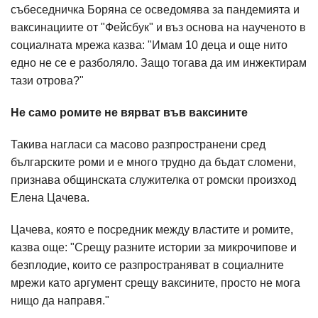
събеседничка Боряна се осведомява за пандемията и
ваксинациите от "Фейсбук" и въз основа на наученото в
социалната мрежа казва: "Имам 10 деца и още нито
едно не се е разболяло. Защо тогава да им инжектирам
тази отрова?"
Не само ромите не вярват във ваксините
Такива нагласи са масово разпространени сред
българските роми и е много трудно да бъдат сломени,
признава общинската служителка от ромски произход
Елена Цачева.
Цачева, която е посредник между властите и ромите,
казва още: "Срещу разните истории за микрочипове и
безплодие, които се разпространяват в социалните
мрежи като аргумент срещу ваксините, просто не мога
нищо да направя."