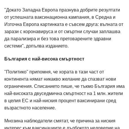
"Докато Западна Европа празнува добрите резултати
от успешната ваксинационна кампания, в Средна и
Източна Европа картинката е съвсем друга: вълната от
зарази с коронавируса и от смъртни случаи заплашва
да парализира и без това претоварените здравни
системи", допълва изданието.
България с най-висока смъртност
"Политико" припомня, че хората в тази част от
континента нямат никакво желание да спазват нови
ограничения. Списанието пише, че тъкмо България има
най-високата двуседмична смъртност на 1 млн. жители
в целия ЕС и най-ниския процент ваксинирани сред
възрастното население.
Мнозина наблюдатели смятат, че причина за ниския
интерес към ваксинациите е дълбокото недоверие на