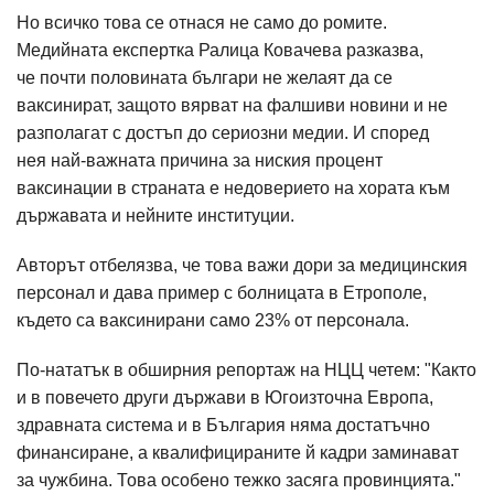
Но всичко това се отнася не само до ромите.
Медийната експертка Ралица Ковачева разказва,
че почти половината българи не желаят да се
ваксинират, защото вярват на фалшиви новини и не
разполагат с достъп до сериозни медии. И според
нея най-важната причина за ниския процент
ваксинации в страната е недоверието на хората към
държавата и нейните институции.
Авторът отбелязва, че това важи дори за медицинския
персонал и дава пример с болницата в Етрополе,
където са ваксинирани само 23% от персонала.
По-нататък в обширния репортаж на НЦЦ четем: "Както
и в повечето други държави в Югоизточна Европа,
здравната система и в България няма достатъчно
финансиране, а квалифицираните й кадри заминават
за чужбина. Това особено тежко засяга провинцията."