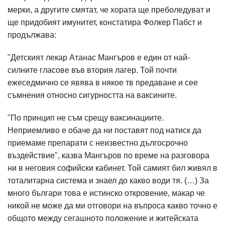
мерки, а другите смятат, че хората ще преболедуват и
ще придобият имунитет, констатира Фолкер Пабст и
продължава:
"Детският лекар Атанас Мангъров е един от най-
силните гласове във втория лагер. Той почти
ежеседмично се явява в някое тв предаване и сее
съмнения относно сигурността на ваксините.
"По принцип не съм срещу ваксинациите.
Неприемливо е обаче да ни поставят под натиск да
приемаме препарати с неизвестно дългосрочно
въздействие", казва Мангъров по време на разговора
ни в неговия софийски кабинет. Той самият бил живял в
тоталитарна система и знаел до какво води тя. (…) За
много българи това е истинско откровение, макар че
никой не може да ми отговори на въпроса какво точно е
общото между сегашното положение и житейската