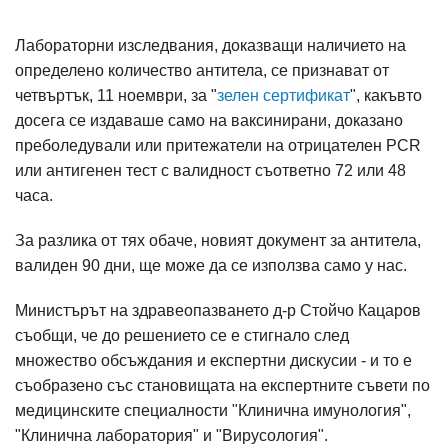
Лабораторни изследвания, доказващи наличието на
определено количество антитела, се признават от
четвъртък, 11 ноември, за "
зелен сертификат
", какъвто
досега се издаваше само на ваксинирани, доказано
преболедували или притежатели на отрицателен PCR
или антигенен тест с валидност съответно 72 или 48
часа.
За разлика от тях обаче, новият документ за антитела,
валиден 90 дни, ще може да се използва само у нас.
Министърът на здравеопазването д-р Стойчо Кацаров
съобщи, че до решението се е стигнало след
множество обсъждания и експертни дискусии - и то е
съобразено със становищата на експертните съвети по
медицинските специалности "Клинична имунология",
"Клинична лаборатория" и "Вирусология".