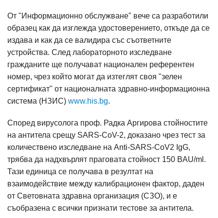
От "Информационно обслужване" вече са разработили
образец как да изглежда удостоверението, откъде да се
издава и как да се валидира със съответните
устройства. След лабораторното изследване
гражданите ще получават национален референтен
номер, чрез който могат да изтеглят своя "зелен
сертификат" от националната здравно-информационна
система (НЗИС)
www.his.bg
.
Според вирусолога проф. Радка Аргирова стойностите
на антитела срещу SARS-CoV-2, доказано чрез тест за
количествено изследване на Anti-SARS-CoV2 IgG,
трябва да надхвърлят праговата стойност 150 BAU/ml.
Тази единица се получава в резултат на
взаимодействие между калибрационен фактор, даден
от Световната здравна организация (СЗО), и е
съобразена с всички признати тестове за антитела.