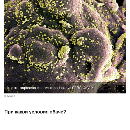
Клетка, заразена с новия коронавирус SARS-CoV-2
© NIAID
При какви условия обаче?