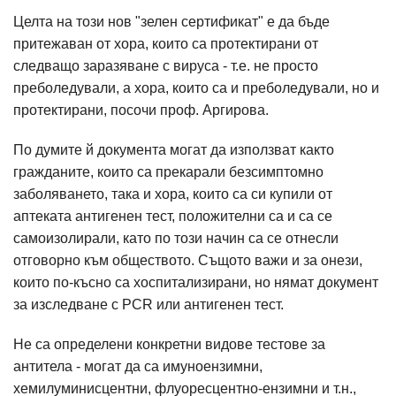
Целта на този нов "зелен сертификат" е да бъде
притежаван от хора, които са протектирани от
следващо заразяване с вируса - т.е. не просто
преболедували, а хора, които са и преболедували, но и
протектирани, посочи проф. Аргирова.
По думите й документа могат да използват както
гражданите, които са прекарали безсимптомно
заболяването, така и хора, които са си купили от
аптеката антигенен тест, положителни са и са се
самоизолирали, като по този начин са се отнесли
отговорно към обществото. Същото важи и за онези,
които по-късно са хоспитализирани, но нямат документ
за изследване с PCR или антигенен тест.
Не са определени конкретни видове тестове за
антитела - могат да са имуноензимни,
хемилуминисцентни, флуоресцентно-ензимни и т.н.,