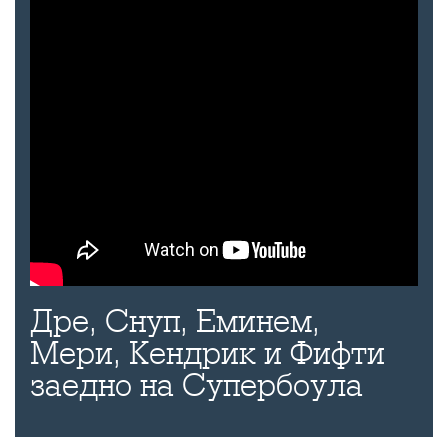
Дре, Снуп, Еминем,
Мери, Кендрик и Фифти
заедно на Супербоула