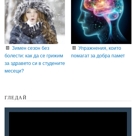
Зимен сезон без
Упражнения, които
болести: как да се грижим
помагат за добра памет
за здравето си в студените
месеци?
ГЛЕДАЙ