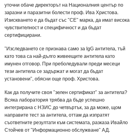
уточни обаче директорът на Националния център по
заразни и паразитни болести проф. Ива Христова.
Изискването е да бъдат със "СЕ" марка, да имат висока
чувствителност и специфичност и да бъдат
сертифицирани.
"Изследването се признава само за IgG антитела, тъй
като това са най-дълго живеещите антитела като
имунен отговор. При преболедували преди месеци
тези антитела се задържат и могат да бъдат
установени", обясни още проф. Христова.
Как да получите своя "зелен сертификат" за антитела?
Всяка лаборатория трябва да бъде успешно
интегрирана с НЗИС до четвъртък, за да може, щом
направите тест за антитела, оттам да изпратят
съответните резултати към системата, разказа Ивайло
Стойчев от "Информационно обслужване" АД.