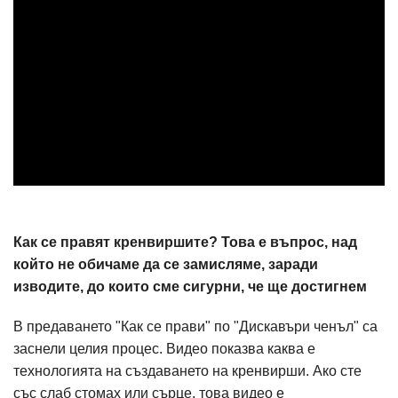
Как се правят кренвиршите? Това е въпрос, над
който не обичаме да се замисляме, заради
изводите, до които сме сигурни, че ще достигнем
В предаването "Как се прави" по "Дискавъри ченъл" са
заснели целия процес. Видео показва каква е
технологията на създаването на кренвирши. Ако сте
със слаб стомах или сърце, това видео е