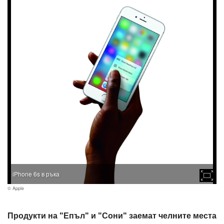
iPhone 6s в ръка
© Apple
Продукти на "Епъл" и "Сони" заемат челните места