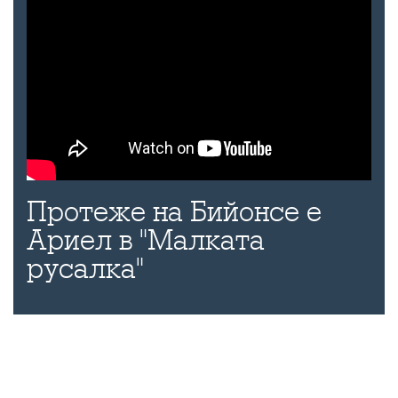
Протеже на Бийонсе е
Ариел в "Малката
русалка"