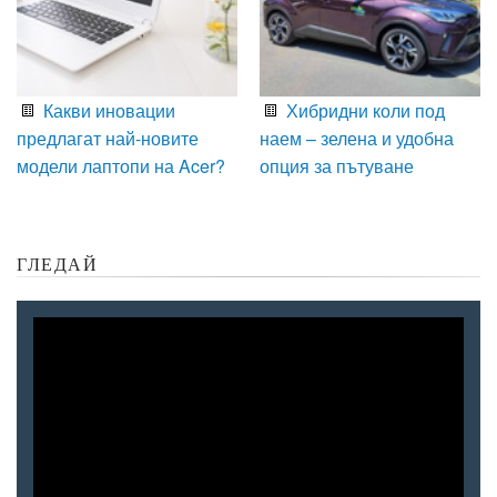
Какви иновации
Хибридни коли под
предлагат най-новите
наем – зелена и удобна
модели лаптопи на Acer?
опция за пътуване
ГЛЕДАЙ