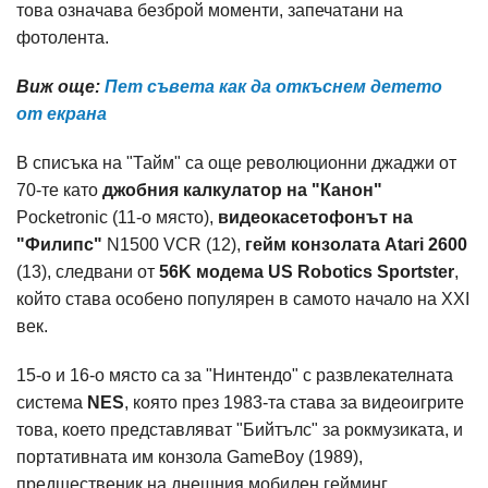
това означава безброй моменти, запечатани на
фотолента.
Виж още:
Пет съвета как да откъснем детето
от екрана
В списъка на "Тайм" са още революционни джаджи от
70-те като
джобния калкулатор на "Канон"
Pocketronic (11-о място),
видеокасетофонът на
"Филипс"
N1500 VCR (12),
гейм конзолата Atari 2600
(13), следвани от
56K модема US Robotics Sportster
,
който става особено популярен в самото начало на XXI
век.
15-о и 16-о място са за "Нинтендо" с развлекателната
система
NES
, която през 1983-та става за видеоигрите
това, което представляват "Бийтълс" за рокмузиката, и
портативната им конзола GameBoy (1989),
предшественик на днешния мобилен гейминг.