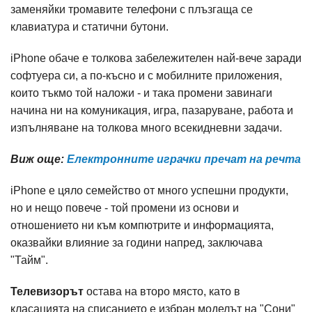
заменяйки тромавите телефони с плъзгаща се
клавиатура и статични бутони.
iPhone обаче е толкова забележителен най-вече заради
софтуера си, а по-късно и с мобилните приложения,
които тъкмо той наложи - и така промени завинаги
начина ни на комуникация, игра, пазаруване, работа и
изпълняване на толкова много всекидневни задачи.
Виж още:
Електронните играчки пречат на речта
iPhone е цяло семейство от много успешни продукти,
но и нещо повече - той промени из основи и
отношението ни към компютрите и информацията,
оказвайки влияние за години напред, заключава
"Тайм".
Телевизорът
остава на второ място, като в
класацията на списанието е избран моделът на "Сони"