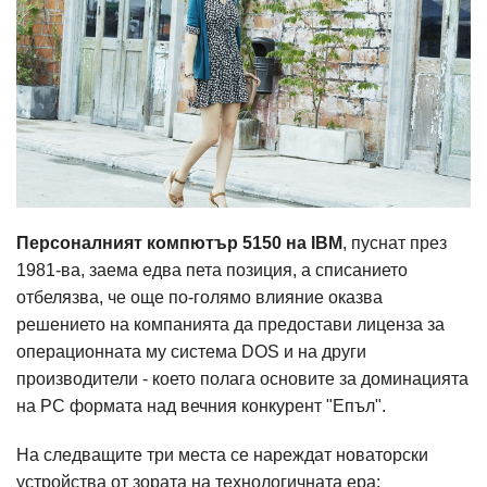
Персоналният компютър 5150 на IBM
, пуснат през
1981-ва, заема едва пета позиция, а списанието
отбелязва, че още по-голямо влияние оказва
решението на компанията да предостави лиценза за
операционната му система DOS и на други
производители - което полага основите за доминацията
на PC формата над вечния конкурент "Епъл".
На следващите три места се нареждат новаторски
устройства от зората на технологичната ера: