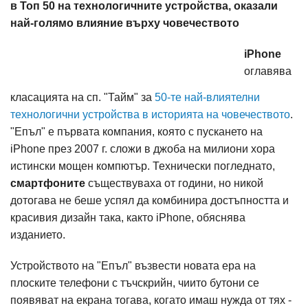
в Топ 50 на технологичните устройства, оказали
най-голямо влияние върху човечеството
iPhone
оглавява
класацията на сп. "Тайм" за
50-те най-влиятелни
технологични устройства в историята на човечеството
.
"Епъл" е първата компания, която с пускането на
iPhone през 2007 г. сложи в джоба на милиони хора
истински мощен компютър. Технически погледнато,
смартфоните
съществуваха от години, но никой
дотогава не беше успял да комбинира достъпността и
красивия дизайн така, както iPhone, обяснява
изданието.
Устройството на "Епъл" възвести новата ера на
плоските телефони с тъчскрийн, чиито бутони се
появяват на екрана тогава, когато имаш нужда от тях -