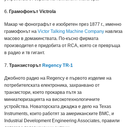
6.
Грамофонът Victrola
Макар че фонографът е изобретен през 1877 г., именно
грамофонът на
Victor Talking Machine Company
навлиза
масово в домакинствата. По-късно фирмата
производител е придобита от RCA, която се превръща
в радио и тв гигант.
7.
Транзисторът
Regency TR-1
Джобното радио на Regency е първото изделие на
потребителската електроника, захранвано от
транзистори, което прокарва пътя за
миниатюризацията на високотехнологичните
устройства. Новаторската джаджа е дело на Texas
Instruments, които работят за американските ВМС, и
Industrial Development Engineering Associates, правили