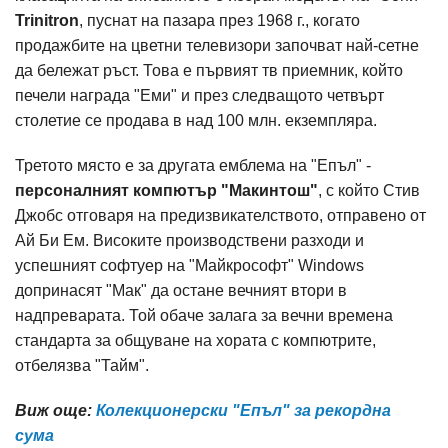
Trinitron
, пуснат на пазара през 1968 г., когато
продажбите на цветни телевизори започват най-сетне
да бележат ръст. Това е първият тв приемник, който
печели награда "Еми" и през следващото четвърт
столетие се продава в над 100 млн. екземпляра.
Третото място е за другата емблема на "Епъл" -
персоналният компютър "Макинтош"
, с който Стив
Джобс отговаря на предизвикателството, отправено от
Ай Би Ем. Високите производствени разходи и
успешният софтуер на "Майкрософт" Windows
допринасят "Мак" да остане вечният втори в
надпреварата. Той обаче залага за вечни времена
стандарта за общуване на хората с компютрите,
отбелязва "Тайм".
Виж още:
Колекционерски "Епъл" за рекордна
сума