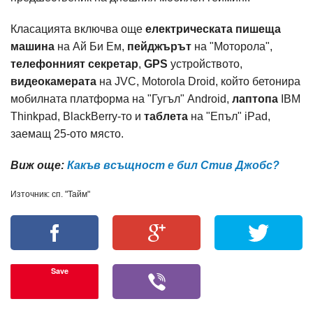
Класацията включва още
електрическата пишеща
машина
на Ай Би Ем,
пейджърът
на "Моторола",
телефонният секретар
,
GPS
устройството,
видеокамерата
на JVC, Motorola Droid, който бетонира
мобилната платформа на "Гугъл" Android,
лаптопа
IBM
Thinkpad, BlackBerry-то и
таблета
на "Епъл" iPad,
заемащ 25-ото място.
Виж още:
Какъв всъщност е бил Стив Джобс?
Източник: сп. "Тайм"
Save