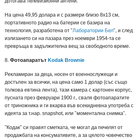
дотогава телевизионни антени.
На цена 49,95 долара и с размери близо 8х13 см,
портативното радио на батерии се базира на
технология, разработена от "
Лаборатории Бел
", и след
излизането си на пазара през ноември 1954-та се
превръща в задължителна вещ за свободното време.
8.
Фотоапаратът
Kodak Brownie
Рекламиран за деца, носен от военнослужещи и
достъпен за всички, на цена само 1 долар (със също
толкова евтина лента), тази камера с картонен корпус,
пусната през февруари 1900 г., сваля фотоапаратите
от триножника и ги вкарва във всекидневна употреба с
идеята за т.нар. snapshot, или "моментална снимка".
"Кодак" си правят сметката, че могат да печелят от
продажбата на консумативите, а за цялото човечество