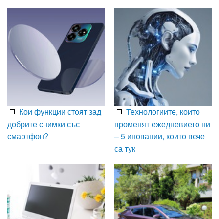
Кои функции стоят зад
Технологиите, които
добрите снимки със
променят ежедневието ни
смартфон?
– 5 иновации, които вече
са тук