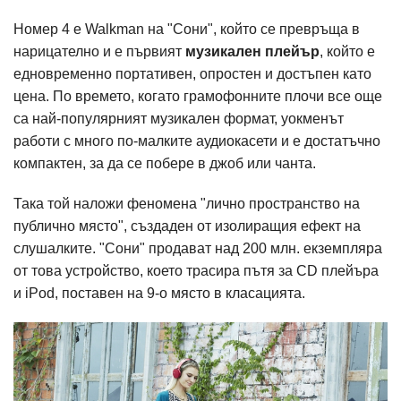
Номер 4 е Walkman на "Сони", който се превръща в
нарицателно и е първият
музикален плейър
, който е
едновременно портативен, опростен и достъпен като
цена. По времето, когато грамофонните плочи все още
са най-популярният музикален формат, уокменът
работи с много по-малките аудиокасети и е достатъчно
компактен, за да се побере в джоб или чанта.
Така той наложи феномена "лично пространство на
публично място", създаден от изолиращия ефект на
слушалките. "Сони" продават над 200 млн. екземпляра
от това устройство, което трасира пътя за CD плейъра
и iPod, поставен на 9-о място в класацията.