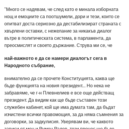
"Много се надявам, че след като е минала изборната
нощ и емоциите са поотшумели, дори и тези, които се
опитват доста сериозно да дестабилизират страната с
хвърлени оставки, с нежелание за никакъв диалог
вътре в политическата система, в парламента, да
преосмислят и своето държание. Струва ми се, че
най-важното е да се намери диалогът сега в
Народното събрание,
внимателно да се прочете Конституцията, каква ще
бъде функцията на новия президент... Но нека не
забравяме, че г-н Плевнелиев е все още действащ
президент. Да видим как ще бъде съставен този
служебен кабинет, кой ще има думата там, да бъдат
изчистени всички правомощия, за да няма съмнения за
договорки, за задкулисия. Уверявам ви, че каквото
зависи от мен и Румен Радев, този процес ще бъде