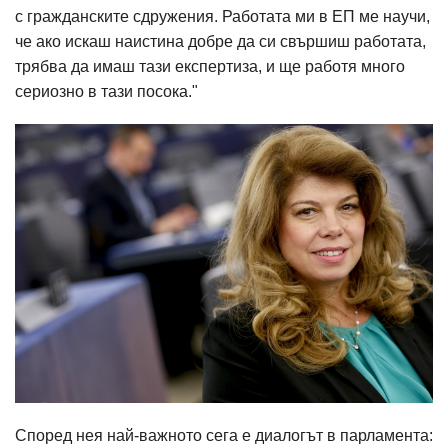
с гражданските сдружения. Работата ми в ЕП ме научи,
че ако искаш наистина добре да си свършиш работата,
трябва да имаш тази експертиза, и ще работя много
сериозно в тази посока."
Според нея най-важното сега е диалогът в парламента: