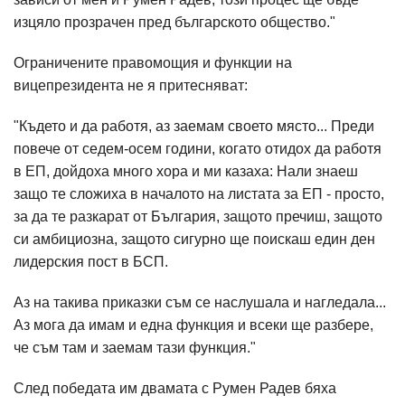
изцяло прозрачен пред българското общество."
Ограничените правомощия и функции на
вицепрезидента не я притесняват:
"Където и да работя, аз заемам своето място... Преди
повече от седем-осем години, когато отидох да работя
в ЕП, дойдоха много хора и ми казаха: Нали знаеш
защо те сложиха в началото на листата за ЕП - просто,
за да те разкарат от България, защото пречиш, защото
си амбициозна, защото сигурно ще поискаш един ден
лидерския пост в БСП.
Аз на такива приказки съм се наслушала и нагледала...
Аз мога да имам и една функция и всеки ще разбере,
че съм там и заемам тази функция."
След победата им двамата с Румен Радев бяха