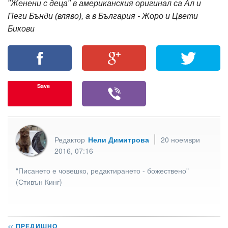
"Женени с деца" в американския оригинал са Ал и
Пеги Бънди (вляво), а в България - Жоро и Цвети
Бикови
Save
Редактор
Нели Димитрова
20 ноември
2016, 07:16
"Писането е човешко, редактирането - божествено"
(Стивън Кинг)
<<
ПРЕДИШНО