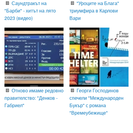
Саундтракът на
"Уроците на Блага"
"Барби" - хитът на лято
триумфира в Карлови
2023 (видео)
Вари
Отново имаме редовно
Георги Господинов
правителство: "Денков -
спечели "Международен
Габриел"
Букър" с романа
"Времеубежище"