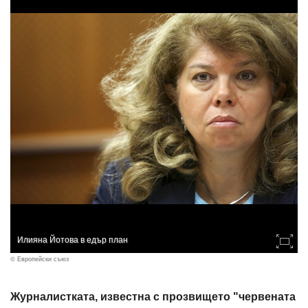
Илияна Йотова в едър план
© Европейски съюз
Журналистката, известна с прозвището "червената