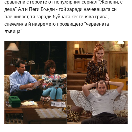
сравнени с героите от популярния сериал "Женени, с
деца" Ал и Пеги Бънди - той заради начеващата си
плешивост, тя заради буйната кестенява грива,
спечелила й навремето прозвището "червената
лъвица".