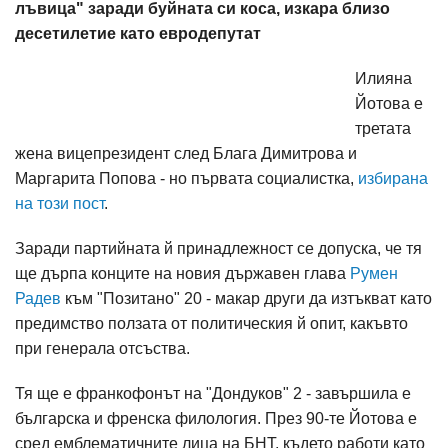
лъвица" заради буйната си коса, изкара близо
десетилетие като евродепутат
Илияна
Йотова е
третата
жена вицепрезидент след Блага Димитрова и
Маргарита Попова - но първата социалистка,
избирана
на този пост
.
Заради партийната й принадлежност се допуска, че тя
ще дърпа конците на новия държавен глава
Румен
Радев
към "Позитано" 20 - макар други да изтъкват като
предимство ползата от политическия й опит, какъвто
при генерала отсъства.
Тя ще е франкофонът на "Дондуков" 2 - завършила е
българска и френска филология. През 90-те Йотова е
сред емблематичните лица на БНТ, където работи като