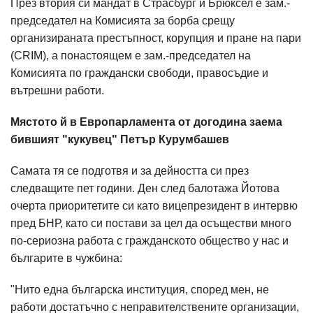
През втория си мандат в Страсбург и Брюксел е зам.-
председател на Комисията за борба срещу
организираната престъпност, корупция и пране на пари
(CRIM), а понастоящем е зам.-председател на
Комисията по граждански свободи, правосъдие и
вътрешни работи.
Мястото й в Европарламента от догодина заема
бившият "кукувец" Петър Курумбашев
Самата тя се подготвя и за дейността си през
следващите пет години. Ден след балотажа Йотова
очерта приоритетите си като вицепрезидент в интервю
пред БНР, като си постави за цел да осъществи много
по-сериозна работа с гражданското общество у нас и
българите в чужбина:
"Нито една българска институция, според мен, не
работи достатъчно с неправителствените организации,