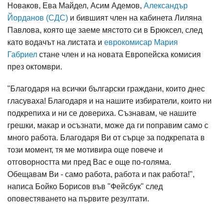
Новаков, Ева Майдел, Асим Адемов,
Александър
Йорданов (СДС)
и бившият член на кабинета Лиляна
Павлова, която ще заеме мястото си в Брюксел, след
като водачът на листата и
еврокомисар Мария
Габриел
стане член и на новата Европейска комисия
през октомври.
"Благодаря на всички български граждани, които днес
гласуваха! Благодаря и на нашите избиратели, които ни
подкрепиха и ни се довериха. Съзнавам, че нашите
грешки, макар и осъзнати, може да ги поправим само с
много работа. Благодаря Ви от сърце за подкрепата в
този момент, тя ме мотивира още повече и
отговорността ми пред Вас е още по-голяма.
Обещавам Ви - само работа, работа и пак работа!",
написа Бойко Борисов във "Фейсбук" след
оповестяването на първите резултати.