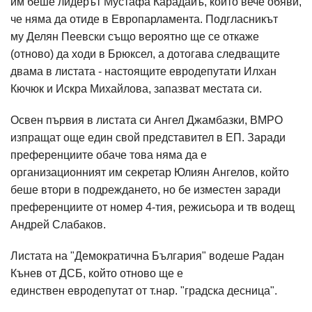
им беше лидерът Мустафа Карадайъ, който вече обяви,
че няма да отиде в Европарламента. Подгласникът
му Делян Пеевски също вероятно ще се откаже
(отново) да ходи в Брюксел, а дотогава следващите
двама в листата - настоящите евродепутати Илхан
Кючюк и Искра Михайлова, запазват местата си.
Освен първия в листата си Ангел Джамбазки, ВМРО
изпращат още един свой представител в ЕП. Заради
преференциите обаче това няма да е
организационният им секретар Юлиян Ангелов, който
беше втори в подреждането, но бе изместен заради
преференциите от номер 4-тия, режисьора и тв водещ
Андрей Слабаков.
Листата на "Демократична България" водеше Радан
Кънев от ДСБ, който отново ще е
единствен евродепутат от т.нар. "градска десница".