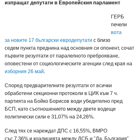
изпращат депутати в Европейския парламент
ГЕРБ
печели
вота
за новите 17 български евродепутати
с близо
седем пункта преднина над основния си опонент, сочат
първите резултати от паралелното преброяване,
оповестени от социологическите агенции след края на
изборния 26 май
.
Според предварителните резултати от всички
обработени секционни протоколи в ЦИК към 7 ч.
партията на Бойко Борисов води убедително пред
БСП, като съотношението между двете водещи
политически сили е 31,07% на 24,26%.
След тях се нареждат ДПС с 16,55%, ВМРО
със 7,36% и коалицията между ДСБ и "Да, България"