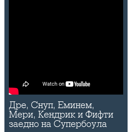
Дре, Снуп, Еминем,
Мери, Кендрик и Фифти
заедно на Супербоула