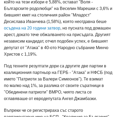
който на тези избори е 5,88%, остават "Воля -
Българските родолюбци" на Веселин Марешки с 3,6% и
бившият кмет на столичния район "Младост"
Десислава Иванчева (1,58%), която неотдавна беше
осъдена на 20 години затвор
, но пусната под домашен
арест, докато тече обжалването на присъдата. Другият
независим кандидат, отчел подобен успех, е бившият
депутат от "Атака" в 40-ото Народно събрание Минчо
Христов с 1,19%.
Под техните резултати дори са другите две партии в
коалиционния партньор на ГЕРБ - "Атака" и НФСБ (под
името "Патриоти за Валери Симеонов"). Те взимат
по малко над 1%, за разлика от своите съратници в
"Обединени патриоти" ВМРО, чиято листа се
оглавяваше от евродепутата Ангел Джамбазки.
Въпреки че се регистрираха със старото
парламентарно име на БСП - "Коалиция за България",