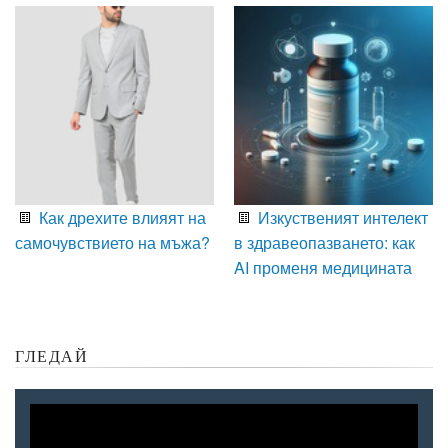
Как дрехите влияят на
Изкуственият интелект
самочувствието на мъжа?
в здравеопазването: как
AI променя медицината
ГЛЕДАЙ