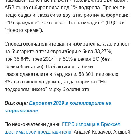
АБВ също събират едва под 1% подкрепа. Процент и
нещо са дали гласа си за друга патриотична формация
- "Възраждане", както и за "Път на младите" (НДСВ и
"Новото време").
Според окончателните данни избирателната активност
на българите в тези евроизбори е била 33,27%,
при 35,84% през 2014 г. и 51% в целия ЕС (без
Великобритания). Най-активни са били
гласоподавателите в Кърджали. 58 301, или около
3%, са отишли до урните, за да маркират "Не
подкрепям никого" върху бюлетината.
Виж още:
Евровот 2019 в коментарите на
социолозите
По неокончателни данни
ГЕРБ изпраща в Брюксел
шестима свои представители
: Андрей Ковачев, Андрей