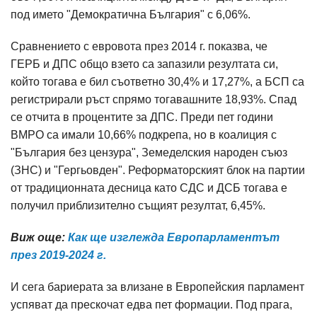
под името "Демократична България" с 6,06%.
Сравнението с евровота през 2014 г. показва, че
ГЕРБ и ДПС общо взето са запазили резултата си,
който тогава е бил съответно 30,4% и 17,27%, а БСП са
регистрирали ръст спрямо тогавашните 18,93%. Спад
се отчита в процентите за ДПС. Преди пет години
ВМРО са имали 10,66% подкрепа, но в коалиция с
"България без цензура", Земеделския народен съюз
(ЗНС) и "Гергьовден". Реформаторският блок на партии
от традиционната десница като СДС и ДСБ тогава е
получил приблизително същият резултат, 6,45%.
Виж още:
Как ще изглежда Европарламентът
през 2019-2024 г.
И сега бариерата за влизане в Европейския парламент
успяват да прескочат едва пет формации. Под прага,