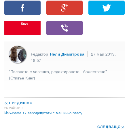
Save
Редактор
Нели Димитрова
27 май 2019,
18:57
"Писането е човешко, редактирането - божествено"
(Стивън Кинг)
<<
ПРЕДИШНО
26 Май 2019
Избираме 17 евродепутати с машинно гласу…
СЛЕДВАЩО
>>