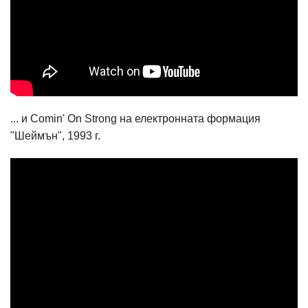
... и Comin' On Strong на електронната формация
"Шеймън", 1993 г.