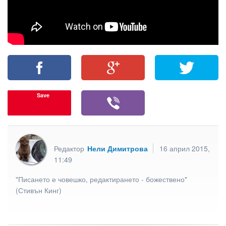
Save
Редактор
Нели Димитрова
16 април 2015,
11:49
"Писането е човешко, редактирането - божествено"
(Стивън Кинг)