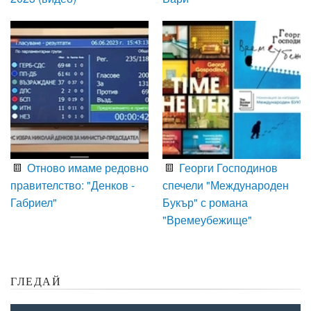
Отново имаме редовно
Георги Господинов
правителство: "Денков -
спечели "Международен
Габриел"
Букър" с романа
"Времеубежище"
ГЛЕДАЙ