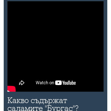
Какво съдържат
саламите "Бургас"?