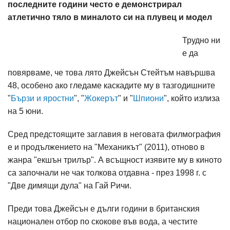
последните години често е демонстрирал
атлетично тяло в миналото си на плувец и модел
Трудно ни
е да
повярваме, че това лято Джейсън Стейтъм навършва
48, особено ако гледаме каскадите му в тазгодишните
"
Бързи и яростни
", "
Жокерът
" и "
Шпиони
", който излиза
на 5 юни.
Сред предстоящите заглавия в неговата филмография
е и продължението на "Механикът" (2011), отново в
жанра "екшън трилър". А всъщност изявите му в киното
са започнали не чак толкова отдавна - през 1998 г. с
"Две димящи дула" на Гай Ричи.
Преди това Джейсън е дълги години в британския
национален отбор по скокове във вода, а честите