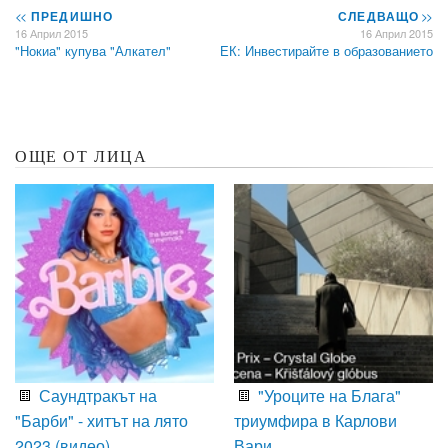
<<
ПРЕДИШНО
СЛЕДВАЩО
>>
16 Април 2015
16 Април 2015
"Нокиа" купува "Алкател"
ЕК: Инвестирайте в образованието
ОЩЕ ОТ ЛИЦА
Саундтракът на
"Уроците на Блага"
"Барби" - хитът на лято
триумфира в Карлови
2023 (видео)
Вари