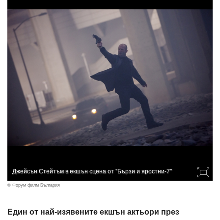
Джейсън Стейтъм в екшън сцена от "Бързи и яростни-7"
© Форум филм България
Един от най-изявените екшън актьори през