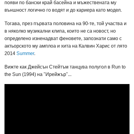
появи по бански край басейна и мъжествената му
външност логично го водят и до кариера като модел.
Тогава, през първата половина на 90-те, той участва и
в няколко музикални клипа, които не са новост, но
определено изненадват феновете, запознати само с
актьорското му амплоа и хита на Калвин Харис от лято
2014
Summer
.
Вижте как Джейсън Стейтъм танцува полугол в Run to
the Sun (1994) на "Ирейжър"...