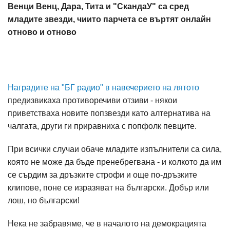
Венци Венц, Дара, Тита и "СкандаУ" са сред
младите звезди, чиито парчета се въртят онлайн
отново и отново
Наградите на "БГ радио" в навечерието на лятото
предизвикаха противоречиви отзиви - някои
приветстваха новите попзвезди като алтернатива на
чалгата, други ги приравниха с попфолк певците.
При всички случаи обаче младите изпълнители са сила,
която не може да бъде пренебрегвана - и колкото да им
се сърдим за дръзките строфи и още по-дръзките
клипове, поне се изразяват на български. Добър или
лош, но български!
Нека не забравяме, че в началото на демокрацията