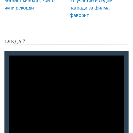
летният кинохит, който
БГ участие и седем
чупи рекорди
награди за филма
фаворит
ГЛЕДАЙ