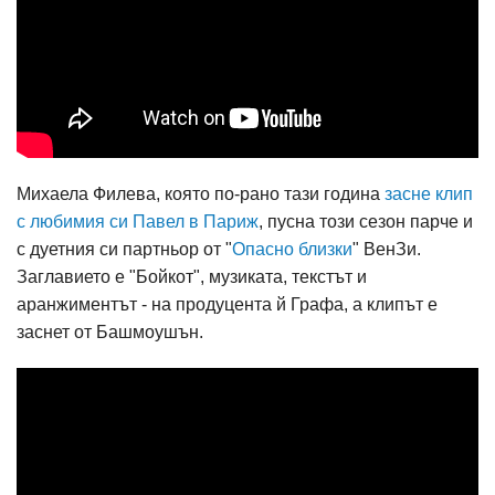
Михаела Филева, която по-рано тази година
засне клип
с любимия си Павел в Париж
, пусна този сезон парче и
с дуетния си партньор от "
Опасно близки
" ВенЗи.
Заглавието е "Бойкот", музиката, текстът и
аранжиментът - на продуцента й Графа, а клипът е
заснет от Башмоушън.