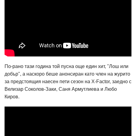
По-рано тази година той пусна още един хит, "Лош или
добър", а наскоро беше анонсиран като член на журито
за предстоящия наесен пети сезон на X-Factor, заедно с
Велизар Соколов-Заки, Саня Армутлиева и Любо
Киров.