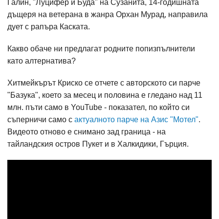
Галин, "Луцифер и Буда" на Сузанита, 14-годишната
дъщеря на ветерана в жанра Орхан Мурад, направила
дует с рапъра Каската.
Какво обаче ни предлагат родните попизпълнители
като алтернатива?
Хитмейкърът Криско се отчете с авторското си парче
"Базука", което за месец и половина е гледано над 11
млн. пъти само в YouTube - показател, по който си
съперничи само с
актуалното парче на Азис "Мотел"
.
Видеото отново е снимано зад граница - на
тайландския остров Пукет и в Халкидики, Гърция.