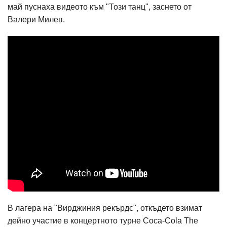
май пуснаха видеото към "Този танц", заснето от
Валери Милев.
В лагера на "Вирджиния рекърдс", откъдето взимат
дейно участие в концертното турне Coca-Cola The