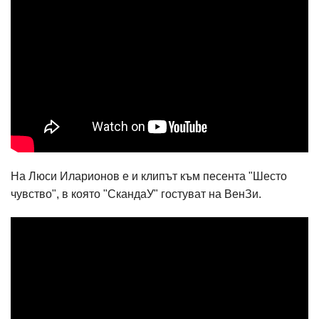
На Люси Иларионов е и клипът към песента "Шесто
чувство", в която "СкандаУ" гостуват на ВенЗи.