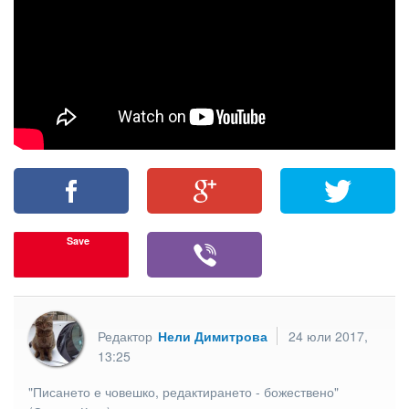
Save
Редактор
Нели Димитрова
24 юли 2017,
13:25
"Писането е човешко, редактирането - божествено"