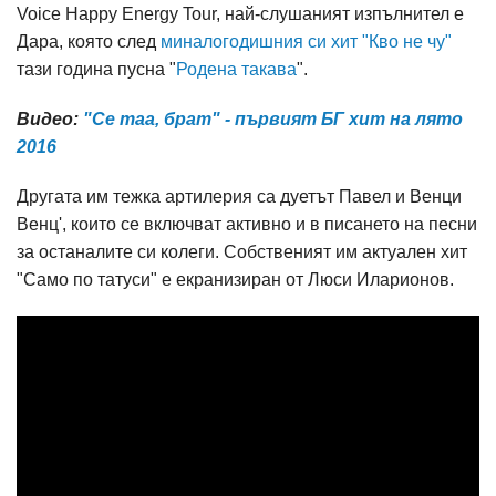
Voice Happy Energy Tour, най-слушаният изпълнител е
Дара, която след
миналогодишния си хит "Кво не чу"
тази година пусна "
Родена такава
".
Видео:
"Се таа, брат" - първият БГ хит на лято
2016
Другата им тежка артилерия са дуетът Павел и Венци
Венц', които се включват активно и в писането на песни
за останалите си колеги. Собственият им актуален хит
"Само по татуси" е екранизиран от Люси Иларионов.