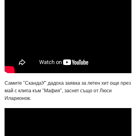
Самите "СкандаУ" дадоха заявка за летен хит още през
май с клипа към "Мафия", заснет също от Люси
Иларионов.