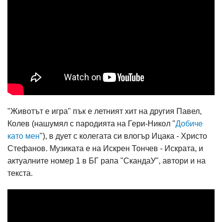
"Животът е игра" пък е летният хит на другия Павел,
Колев (нашумял с пародията на Гери-Никол "
Добиче
като мен
"), в дует с колегата си влогър Ицака - Христо
Стефанов. Музиката е на Искрен Тончев - Искрата, и
актуалните номер 1 в БГ рапа "СкандаУ", автори и на
текста.