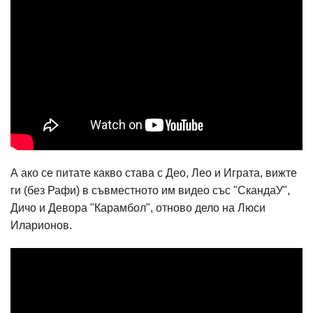
А ако се питате какво става с Део, Лео и Играта, вижте
ги (без Рафи) в съвместното им видео със "СкандаУ",
Дичо и Девора "Карамбол", отново дело на Люси
Иларионов.