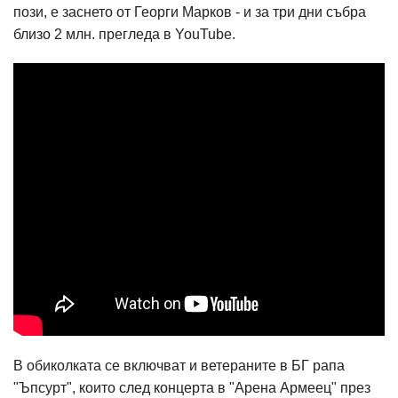
пози, е заснето от Георги Марков - и за три дни събра
близо 2 млн. прегледа в YouTube.
В обиколката се включват и ветераните в БГ рапа
"Ъпсурт", които след концерта в "Арена Армеец" през