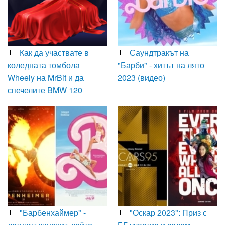
Как да участвате в
Саундтракът на
коледната томбола
"Барби" - хитът на лято
Wheely на MrBit и да
2023 (видео)
спечелите BMW 120
"Барбенхаймер" -
"Оскар 2023": Приз с