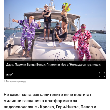
Дара, Павел и Венци Венц с Пламен и Иво в "Няма да си тръгнеш с
друг"
© Вирджиния рекърдс
Не само чалга изпълнителите вече постигат
милиони гледания в платформите за
видеосподеляне - Криско, Гери-Никол, Павел и