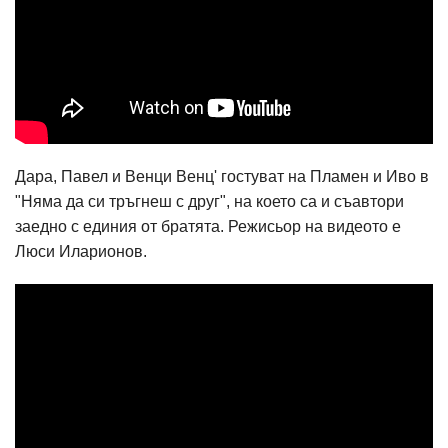
Дара, Павел и Венци Венц' гостуват на Пламен и Иво в
"Няма да си тръгнеш с друг", на което са и съавтори
заедно с единия от братята. Режисьор на видеото е
Люси Иларионов.