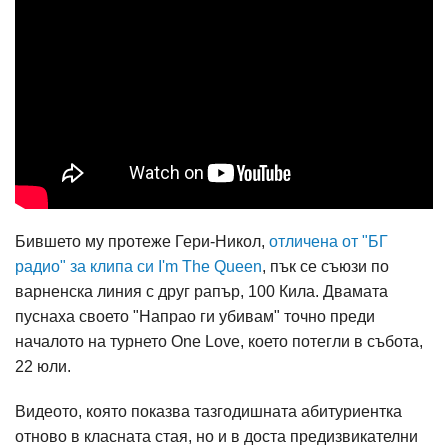
Бившето му протеже Гери-Никол,
отличена от "БГ
радио" за клипа си I'm The Queen
, пък се съюзи по
варненска линия с друг рапър, 100 Кила. Двамата
пуснаха своето "Напрао ги убивам" точно преди
началото на турнето One Love, което потегли в събота,
22 юли.
Видеото, която показва тазгодишната абитуриентка
отново в класната стая, но и в доста предизвикателни