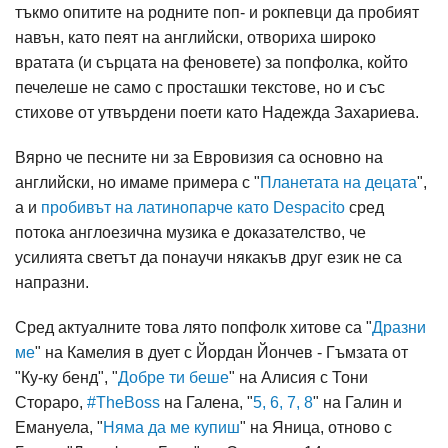
тъкмо опитите на родните поп- и рокпевци да пробият
навън, като пеят на английски, отвориха широко
вратата (и сърцата на феновете) за попфолка, който
печелеше не само с просташки текстове, но и със
стихове от утвърдени поети като Надежда Захариева.
Вярно че песните ни за Евровизия са основно на
английски, но имаме примера с "
Планетата на децата
",
а и
пробивът на латинопарче като Despacito
сред
потока англоезична музика е доказателство, че
усилията светът да понаучи някакъв друг език не са
напразни.
Сред актуалните това лято попфолк хитове са "
Дразни
ме
" на Камелия в дует с Йордан Йончев - Гъмзата от
"Ку-ку бенд", "
Добре ти беше
" на Алисия с Тони
Стораро,
#TheBoss
на Галена, "
5, 6, 7, 8
" на Галин и
Емануела, "
Няма да ме купиш
" на Яница, отново с