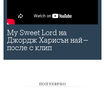
My Sweet Lord на
Джордж Харисън най-
после с клип
ПОПУЛЯРНО