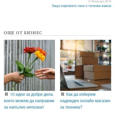
13 Февруари 2018
Защо корковата тапа е толкова важна
ОЩЕ ОТ БИЗНЕС
10 идеи за добри дела,
Как да изберем
които можем да направим
надежден онлайн магазин
за напълно непознат
за техника?