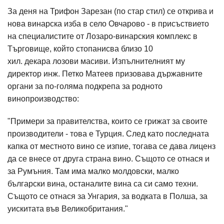
За деня на Трифон Зарезан (по стар стил) се открива и
нова винарска изба в село Овчарово - в присъствието
на специалистите от Лозаро-винарския комплекс в
Тъpгoвищe, който стопанисва близо 10
хил. декара лoзoви мacиви. Изпълнителният му
директор инж. Петко Матеев призовава държавните
органи за по-голяма подкрепа за родното
винопроизводство:
"Примери за правителства, които се грижат за своите
производители - това е Турция. След като последната
капка от местното вино се изпие, тогава се дава лиценз
да се внесе от друга страна вино. Същото се отнася и
за Румъния. Там има малко молдовски, малко
български вина, останалите вина са си само техни.
Същото се отнася за Унгария, за водката в Полша, за
уискитата във Великобритания."