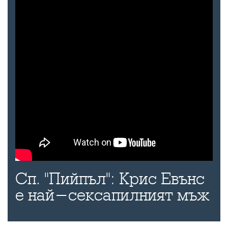
Сп. "Пийпъл": Крис Евънс
е най-сексапилният мъж