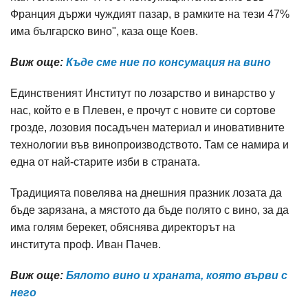
Франция държи чуждият пазар, в рамките на тези 47%
има българско вино", каза още Коев.
Виж още:
Къде сме ние по консумация на вино
Единственият Институт по лозарство и винарство у
нас, който е в Плевен, е прочут с новите си сортове
грозде, лозовия посадъчен материал и иновативните
технологии във винопроизводството. Там се намира и
една от най-старите изби в страната.
Традицията повелява на днешния празник лозата да
бъде зарязана, а мястото да бъде полято с вино, за да
има голям берекет, обяснява директорът на
института
проф. Иван Пачев.
Виж още:
Бялото вино и храната, която върви с
него