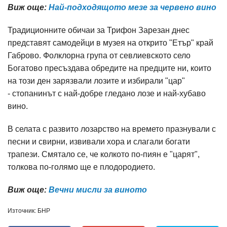
Виж още:
Най-подходящото мезе за червено вино
Традиционните обичаи за Трифон Зарезан днес
представят самодейци в музея на открито "Етър" край
Габрово. Фолклорна група от севлиевското село
Богатово пресъздава обредите на предците ни, които
на този ден зарязвали лозите и избирали "цар"
- стопанинът с най-добре гледано лозе и най-хубаво
вино.
В селата с развито лозарство на времето празнували с
песни и свирни, извивали хора и слагали богати
трапези. Смятало се, че колкото по-пиян е "царят",
толкова по-голямо ще е плодородието.
Виж още:
Вечни мисли за виното
Източник: БНР