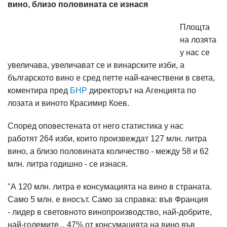
вино, близо половината се изнася
Площта
на лозята
у нас се
увеличава, увеличават се и винарските изби, а
българското вино е сред петте най-качествени в света,
коментира пред
БНР
директорът на Агенцията по
лозата и виното Красимир Коев.
Според оповестената от него статистика у нас
работят 264 изби, които произвеждат 127 млн. литра
вино, а близо половината количество - между 58 и 62
млн. литра годишно - се изнася.
"А 120 млн. литра е консумацията на вино в страната.
Само 5 млн. е вносът. Само за справка: във Франция
- лидер в световното винопроизводство, най-добрите,
най-големите... 47% от консумацията на вино във