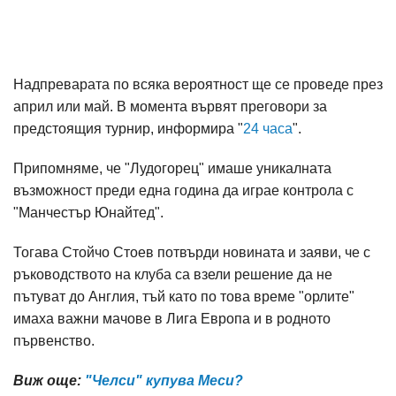
Надпреварата по всяка вероятност ще се проведе през
април или май. В момента вървят преговори за
предстоящия турнир, информира "
24 часа
".
Припомняме, че "Лудогорец" имаше уникалната
възможност преди една година да играе контрола с
"Манчестър Юнайтед".
Тогава Стойчо Стоев потвърди новината и заяви, че с
ръководството на клуба са взели решение да не
пътуват до Англия, тъй като по това време "орлите"
имаха важни мачове в Лига Европа и в родното
първенство.
Виж още:
"Челси" купува Меси?