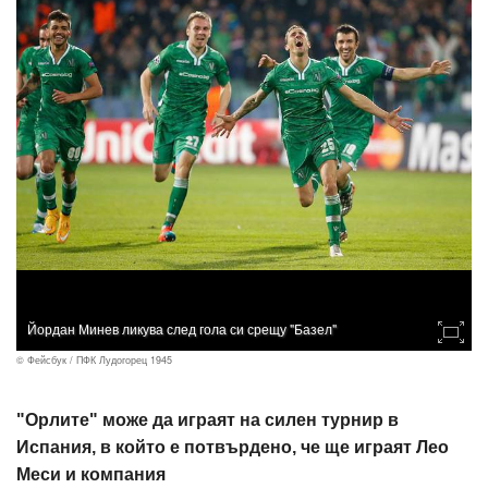
Йордан Минев ликува след гола си срещу "Базел"
© Фейсбук / ПФК Лудогорец 1945
"Орлите" може да играят на силен турнир в
Испания, в който е потвърдено, че ще играят Лео
Меси и компания