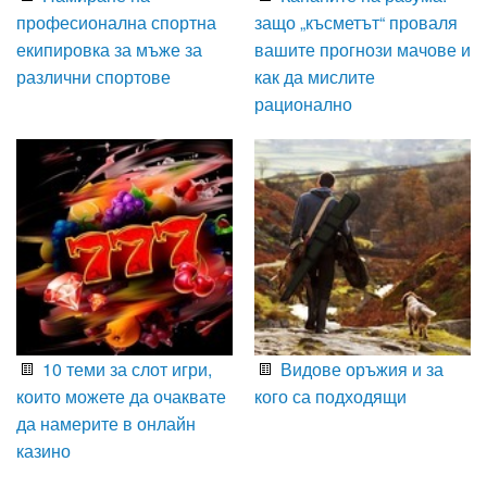
професионална спортна
защо „късметът“ проваля
екипировка за мъже за
вашите прогнози мачове и
различни спортове
как да мислите
рационално
10 теми за слот игри,
Видове оръжия и за
които можете да очаквате
кого са подходящи
да намерите в онлайн
казино