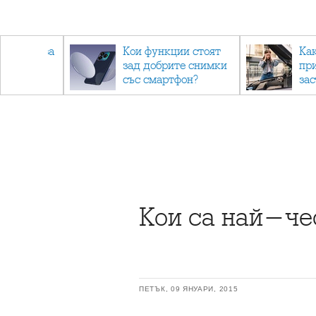
 съвети за
Кои функции стоят
Ка
зад добрите снимки
пр
не.
със смартфон?
за
Кои са най-че
ПЕТЪК, 09 ЯНУАРИ, 2015