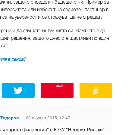
важни, защото определят бъдещето ни. Пример за
университета или изборът на сериозен партньор в
са на увереност и се страхуват да не сгрешат.
верени и да слушате интуицията си. Важното е да
решни решения, защото днес сте щастливи по един
 сте.
те в секса?
Save
 Тодоров
09 януари 2015, 12:47
Българска филология" в ЮЗУ "Неофит Рилски" -