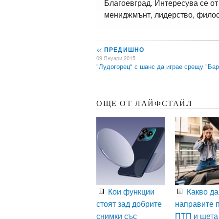
Благоевград. Интересува се от
мениджмънт, лидерство, филос
<<
ПРЕДИШНО
09 Януари 2015
"Лудогорец" с шанс да играе срещу "Ба
ОЩЕ ОТ ЛАЙФСТАЙЛ
Кои функции
Какво да
стоят зад добрите
направите 
снимки със
ПТП и щета