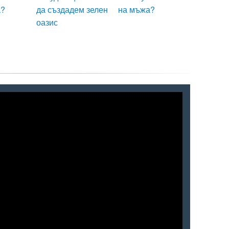
а?
да създадем зелен
на мъжа?
оазис