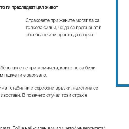
то ги преследват цял живот
Страховете при жените могат да са
толкова силни, че да се превърнат в
обсебване или просто да вгорчат
бено силен е при момичета, които не са били
м гадже ги е зарязало.
 имат стабилни и сериозни връзки, наистина се
 изостави. В повечето случаи този страх е
 дама. Той е най-силен в училището/университета/