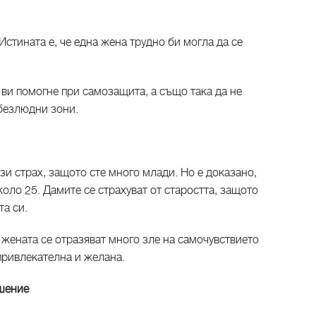
Истината е, че една жена трудно би могла да се
 ви помогне при самозащита, а също така да не
 безлюдни зони.
зи страх, защото сте много млади. Но е доказано,
коло 25. Дамите се страхуват от старостта, защото
та си.
 жената се отразяват много зле на самочувствието
 привлекателна и желана.
ешение