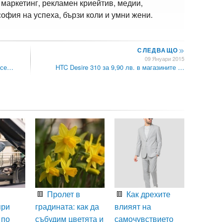
 маркетинг, рекламен криейтив, медии,
офия на успеха, бързи коли и умни жени.
СЛЕДВАЩО
>>
09 Януари 2015
рсе…
HTC Desire 310 за 9,90 лв. в магазините …
Пролет в
Как дрехите
при
градината: как да
влияят на
 по
събудим цветята и
самочувствието