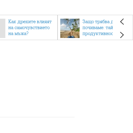
Как дрехите влияят
Защо трябва да си
на самочувствието
почиваме: тайната на
на мъжа?
продуктивността,
здравето и добрия
живот.