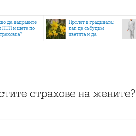
кво да направите
Пролет в градината:
и ПТП и щета по
как да събудим
страховка?
цветята и да
създадем зелен
оазис
стите страхове на жените?