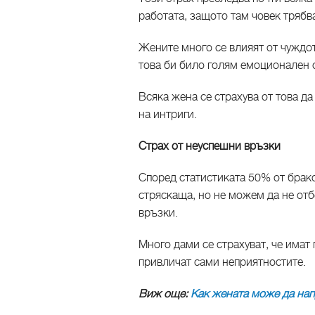
работата, защото там човек трябв
Жените много се влияят от чуждот
това би било голям емоционален с
Всяка жена се страхува от това да
на интриги.
Страх от неуспешни връзки
Според статистиката 50% от брако
стряскаща, но не можем да не от
връзки.
Много дами се страхуват, че имат
привличат сами неприятностите.
Виж още:
Как жената може да нап