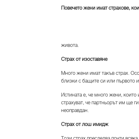
Повечето жени имат страхове, кои
живота.
Страх от изоставяне
Много жени имат такъв страх. Осо
близки с бащите си или първото и
Истината е, че много жени, които
страхуват, че партньорът им ще ги
неоправдан.
Страх от лош имидж
Този страх преследва почти всяка