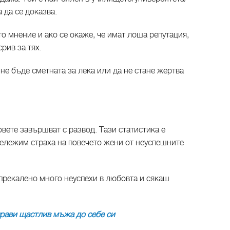
а да се доказва.
о мнение и ако се окаже, че имат лоша репутация,
рив за тях.
 не бъде сметната за лека или да не стане жертва
вете завършват с развод. Тази статистика е
бележим страха на повечето жени от неуспешните
 прекалено много неуспехи в любовта и сякаш
рави щастлив мъжа до себе си