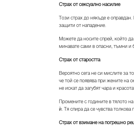
Страх от сексуално насилие
Този страх до някъде е оправдан. 
защити от нападение.
Можете да носите спрей, който да
минавате сами в опасни, тъмни и
Страх от старостта
Вероятно сега не си мислите за то
че той се появява при жените на о
не искат да загубят чара и красота
Промените с годините в тялото на
ѝ. Тя спира да се чувства толкова
Страх от взимане на погрешно р