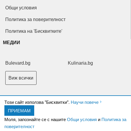
Общи условия
Политика за поверителност
Политика на 'Бисквитките'
МЕДИИ
Bulevard.bg
Kulinaria.bg
Виж всички
Tози сайт използва "Бисквитки".
Научи повече
ПРИЕМАМ
Copyright © 2026 Ксениум ООД. Всички права запазени.
Developed by
Моля, запознайте се с нашите
Общи условия
и
Политика за
XeniumCompany.com
поверителност