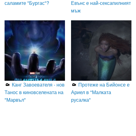
саламите "Бургас"?
Евънс е най-сексапилният
мъж
Канг Завоевателя - нов
Протеже на Бийонсе е
Танос в киновселената на
Ариел в "Малката
"Марвъл"
русалка"