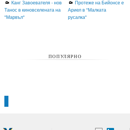
Канг Завоевателя - нов
Протеже на Бийонсе е
Танос в киновселената на
Ариел в "Малката
"Марвъл"
русалка"
ПОПУЛЯРНО