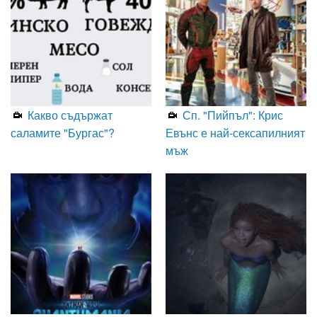
Какво съдържат
Сп. "Пийпъл": Крис
саламите "Бургас"?
Евънс е най-сексапилният
мъж