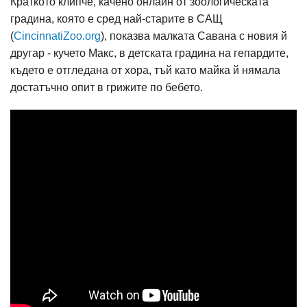
Краткото клипче, качено онлайн от зоологическата
градина, която е сред най-старите в САЩ
(
CincinnatiZoo.org
), показва малката Савана с новия й
другар - кучето Макс, в детската градина на гепардите,
където е отгледана от хора, тъй като майка й нямала
достатъчно опит в грижите по бебето.