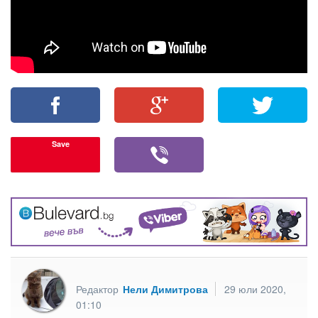
Save
Редактор
Нели Димитрова
29 юли 2020,
01:10