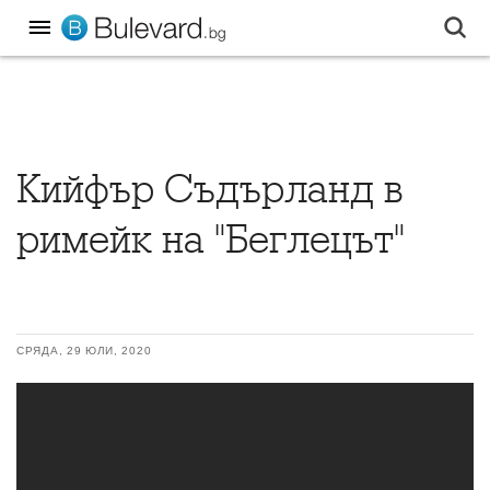
Кийфър Съдърланд в
римейк на "Беглецът"
СРЯДА, 29 ЮЛИ, 2020