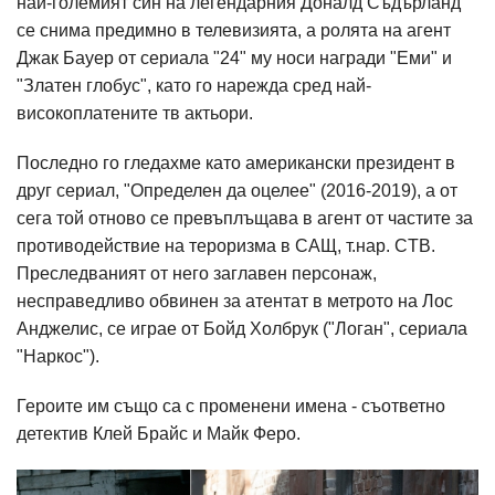
най-големият син на легендарния Доналд Съдърланд
се снима предимно в телевизията, а ролята на агент
Джак Бауер от сериала "24" му носи награди "Еми" и
"Златен глобус", като го нарежда сред най-
високоплатените тв актьори.
Последно го гледахме като американски президент в
друг сериал, "Определен да оцелее" (2016-2019), а от
сега той отново се превъплъщава в агент от частите за
противодействие на тероризма в САЩ, т.нар. CTB.
Преследваният от него заглавен персонаж,
несправедливо обвинен за атентат в метрото на Лос
Анджелис, се играе от Бойд Холбрук ("Логан", сериала
"Наркос").
Героите им също са с променени имена - съответно
детектив Клей Брайс и Майк Феро.