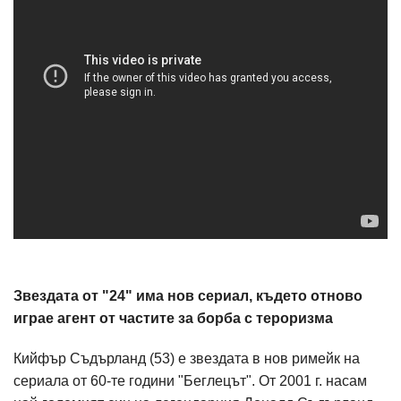
Звездата от "24" има нов сериал, където отново
играе агент от частите за борба с тероризма
Кийфър Съдърланд (53) е звездата в нов римейк на
сериала от 60-те години "Беглецът". От 2001 г. насам