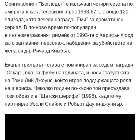
Оригиналният "Беглецът" е излъчван четири сезона по
американската телевизия през 1963-67 г., с общо 120
епизода, като печели награда "Еми" за драматичен
сериал. В по-ново време по-популярен
е пълнометражният римейк от 1993-та с Харисън Форд
като заглавния персонаж, набедения за убийството на
жена си д-р Ричард Кимбъл.
Екшън трилърът тогава е номиниран за седем награди
"Оскар", вкл. за филм на годината, и носи статуетката
на Томи Лий Джоунс, който играе поддържащата роля
на шерифа. Няколко години по-късно той пресъздава
този образ и в "Щатски шерифи" (1998), където му
партнират Уесли Снайпс и Робърт Дауни-джуниър.