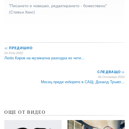
"Писането е човешко, редактирането - божествено"
(Стивън Кинг)
<<
ПРЕДИШНО
24 Юли 2020
Любо Киров на музикална разходка из чети…
СЛЕДВАЩО
>>
06 Октомври 2020
Месец преди изборите в САЩ: Доналд Тръмп…
ОЩЕ ОТ ВИДЕО