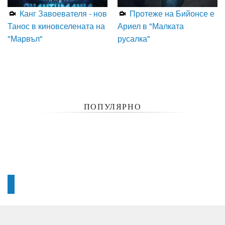
Канг Завоевателя - нов
Протеже на Бийонсе е
Танос в киновселената на
Ариел в "Малката
"Марвъл"
русалка"
ПОПУЛЯРНО