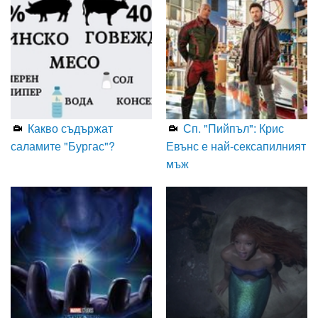
Какво съдържат
Сп. "Пийпъл": Крис
саламите "Бургас"?
Евънс е най-сексапилният
мъж