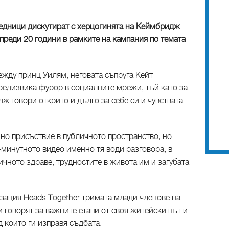
едници дискутират с херцогинята на Кеймбридж
преди 20 години в рамките на кампания по темата
ежду принц Уилям, неговата съпруга Кейт
редизвика фурор в социалните мрежи, тъй като за
ж говори открито и дълго за себе си и чувствата
нно присъствие в публичното пространство, но
7-минутното видео именно тя води разговора, в
ичното здраве, трудностите в живота им и загубата
изация Heads Together тримата млади членове на
 говорят за важните етапи от своя житейски път и
д които ги изправя съдбата.