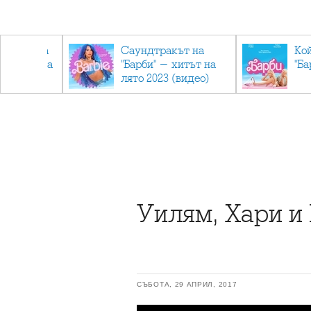
лев върна
Саундтракът на
Ко
ен мандата
"Барби" - хитът на
"Ба
ължаваме
лято 2023 (видео)
"
Уилям, Хари и 
СЪБОТА, 29 АПРИЛ, 2017