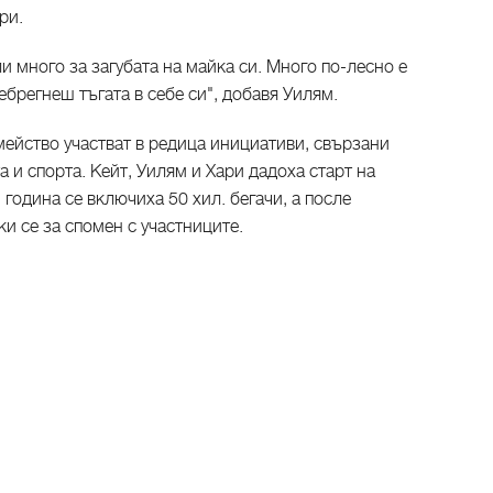
ри.
и много за загубата на майка си. Много по-лесно е
ебрегнеш тъгата в себе си", добавя Уилям.
мейство участват в редица инициативи, свързани
 и спорта. Кейт, Уилям и Хари дадоха старт на
година се включиха 50 хил. бегачи, а после
ки се за спомен с участниците.