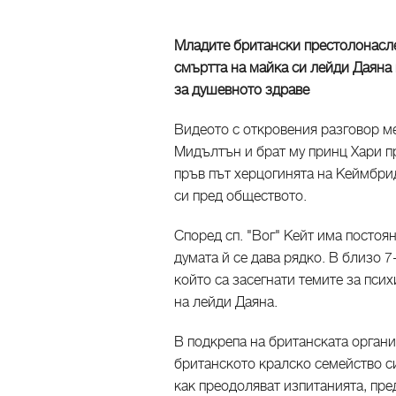
Младите британски престолонасл
смъртта на майка си лейди Даяна 
за душевното здраве
Видеото с откровения разговор м
Мидълтън и брат му принц Хари п
пръв път херцогинята на Кеймбрид
си пред обществото.
Според сп. "Вог" Кейт има постоя
думата й се дава рядко. В близо 
който са засегнати темите за псих
на лейди Даяна.
В подкрепа на британската орган
британското кралско семейство си
как преодоляват изпитанията, пре