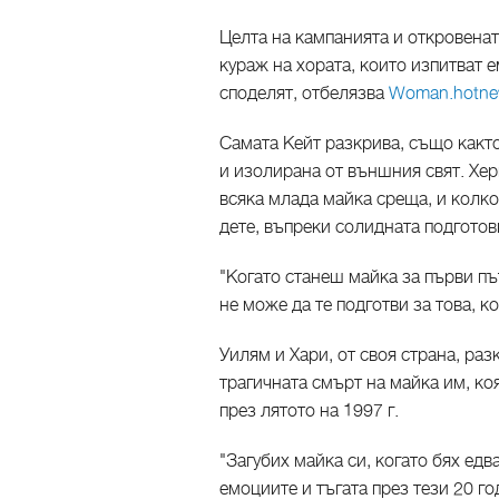
Целта на кампанията и откровенат
кураж на хората, които изпитват е
споделят, отбелязва
Woman.hotne
Самата Кейт разкрива, също както
и изолирана от външния свят. Хер
всяка млада майка среща, и колк
дете, въпреки солидната подготов
"Когато станеш майка за първи пъ
не може да те подготви за това, к
Уилям и Хари, от своя страна, раз
трагичната смърт на майка им, к
през лятото на 1997 г.
"Загубих майка си, когато бях едва
емоциите и тъгата през тези 20 го