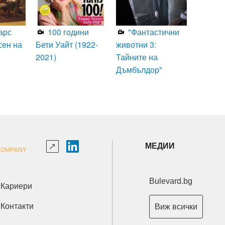
арс
100 години
"Фантастични
сен на
Бети Уайт (1922-
животни 3:
2021)
Тайните на
Дъмбълдор"
МЕДИИ
Bulevard.bg
Кариери
Контакти
Виж всички