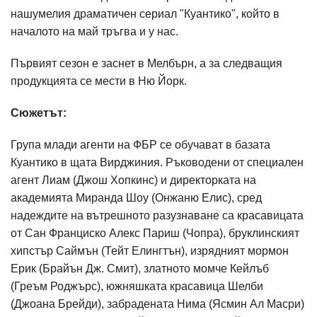
нашумелия драматичен сериал "Куантико", който в
началото на май тръгва и у нас.
Първият сезон е заснет в Мелбърн, а за следващия
продукцията се мести в Ню Йорк.
Сюжетът:
Група млади агенти на ФБР се обучават в базата
Куантико в щата Вирджиния. Ръководени от специален
агент Лиам (Джош Хопкинс) и директорката на
академията Миранда Шоу (Онжаню Елис), сред
надеждите на вътрешното разузнаване са красавицата
от Сан Франциско Алекс Париш (Чопра), бруклинският
хипстър Саймън (Тейт Елингтън), изрядният мормон
Ерик (Брайън Дж. Смит), златното момче Кейлъб
(Греъм Роджърс), южняшката красавица Шелби
(Джоана Брейди), забрадената Нима (Ясмин Ал Масри)