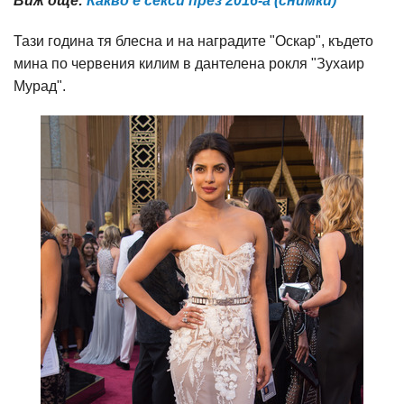
Виж още:
Какво е секси през 2016-а (снимки)
Тази година тя блесна и на наградите "Оскар", където
мина по червения килим в дантелена рокля "Зухаир
Мурад".