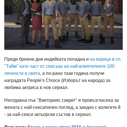
Преди броени дни индийката попадна и
на корица в сп.
"Тайм" като част от списъка на най-влиятелните 100
личности в света
, а по-рано тази година получи
наградата People's Choice (Изборът на народа) за
любима актриса в нов сериал.
Неотдавна пък "Викторияс сикрет" я провъзгласиха за
жената с най-сексапилен поглед, а заедно с колегите й
- за най-секси актьорски състав в сериал.