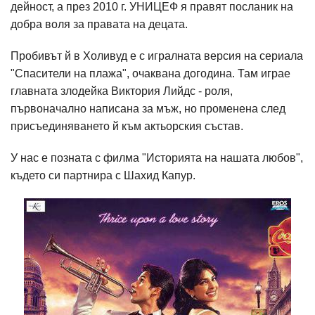
дейност, а през 2010 г. УНИЦЕФ я правят посланик на
добра воля за правата на децата.
Пробивът й в Холивуд е с игралната версия на сериала
"Спасители на плажа", очаквана догодина. Там играе
главната злодейка Виктория Лийдс - роля,
първоначално написана за мъж, но променена след
присъединяването й към актьорския състав.
У нас е позната с филма "Историята на нашата любов",
където си партнира с Шахид Капур.