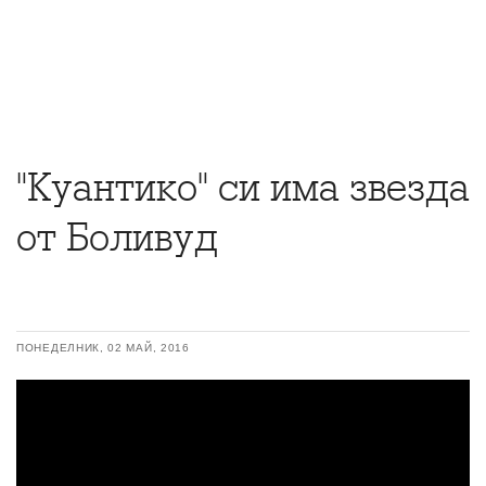
"Куантико" си има звезда
от Боливуд
ПОНЕДЕЛНИК, 02 МАЙ, 2016