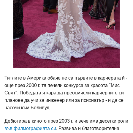
Титлите в Америка обаче не са първите в кариерата й -
още през 2000 г. тя печели конкурса за красота "Мис
Свят". Победата я кара да преосмисли кариерните си
планове да учи за инженер или за психиатър - и да се
насочи към Боливуд.
Дебютира в киното през 2003 г. и вече има десетки роли
във филмографията си
. Развива и благотворителна