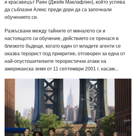
и красавецът Раян (Джейк Маклафлин), който успява
да съблазни Алекс преди дори да са започнали
обучението си.
Разкъсвани между тайните от миналото си и
настоящото си обучение, действието се пренася в
близкото бъдеще, когато един от младите агенти се
оказва терорист под прикритие, отговорен за една от
най-опустошителните терористични атаки на
американска земя от 11 септември 2001 г. насам...