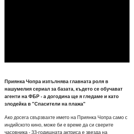
Приянка Чопра изпълнява главната роля в
нашумелия сериал за базата, където се обучават
агенти на ФБР - а догодина ще я гледаме и като
злодейка в "Спасители на плажа"
Ако досега свързвахте името на Приянка Чопра само с
индийското кино, може би е време да си сверите
часовника - 33-годишната актриса е звезда на