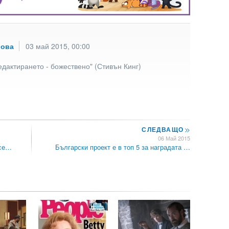
рова
03 май 2015, 00:00
едактирането - божествено" (Стивън Кинг)
СЛЕДВАЩО
>>
06 Май 2015
есе…
Български проект е в топ 5 за наградата …