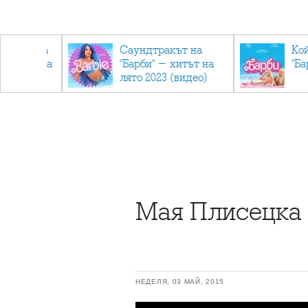
лев върна
Саундтракът на
Ко
ен мандата
"Барби" - хитът на
"Ба
ължаваме
лято 2023 (видео)
"
Мая Плисецка 
НЕДЕЛЯ, 03 МАЙ, 2015