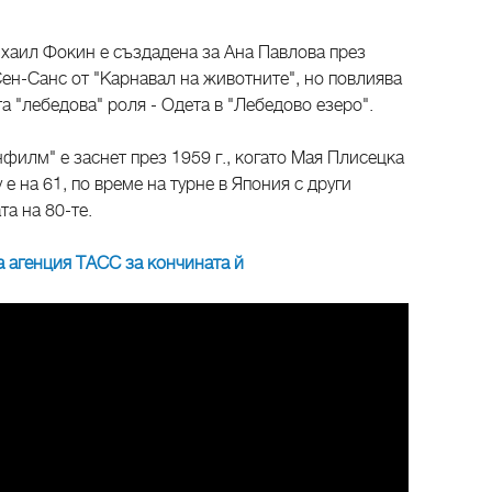
хаил Фокин е създадена за Ана Павлова през
Сен-Санс от "Карнавал на животните", но повлиява
а "лебедова" роля - Одета в "Лебедово езеро".
нфилм" е заснет през 1959 г., когато Мая Плисецка
 е на 61, по време на турне в Япония с други
та на 80-те.
 агенция ТАСС за кончината й