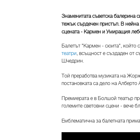
Знаменитата съветска балерина с
тежък сърдечен пристъп. В нейна
сцената - Кармен и Умиращия леб
Балетът "Кармен - сюита", който 
театри
, всъщност е създаден от с
Шчедрин.
Той преработва музиката на Жорж
постановката са дело на Алберто 
Премиерата е в Болшой театър през
големите световни сцени - вече б
Емблематична за балетната прима 