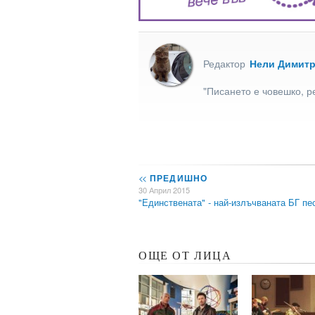
Редактор
Нели Димит
"Писането е човешко, р
<<
ПРЕДИШНО
30 Април 2015
"Единствената" - най-излъчваната БГ п
ОЩЕ ОТ ЛИЦА