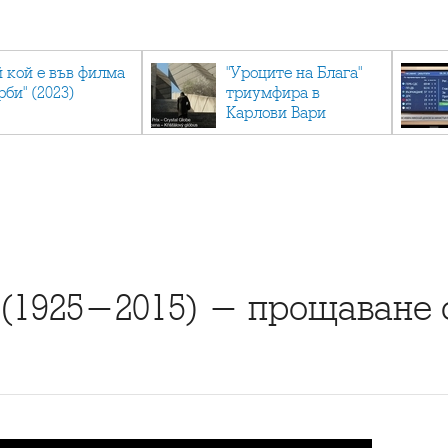
й кой е във филма
"Уроците на Блага"
рби" (2023)
триумфира в
Карлови Вари
(1925-2015) - прощаване 