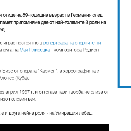
и отиде на 89-годишна възраст в Германия след
 памет припомняме две от най-големите й роли на
ед
се играе постоянно в
репертоара на оперните ни
ъпруга на
Мая Плисецка
- композитора Родион
 Бизе от операта "Кармен", а хореографията и
Алонсо (Куба).
 април 1967 г. и оттогава тази творба не слиза от
лизо половин век.
е и друга нейна роля - на Умиращия лебед.