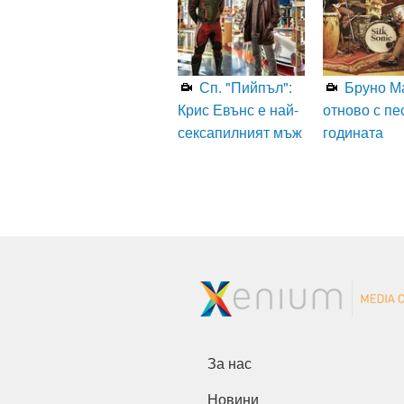
Сп. "Пийпъл":
Бруно М
Крис Евънс е най-
отново с пе
сексапилният мъж
годината
За нас
Новини