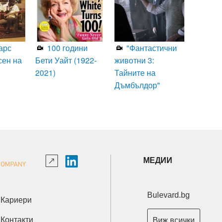
арс
100 години
"Фантастични
сен на
Бети Уайт (1922-
животни 3:
2021)
Тайните на
Дъмбълдор"
МЕДИИ
Bulevard.bg
Кариери
Контакти
Виж всички