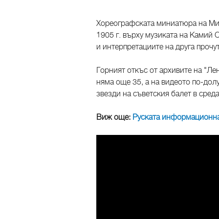
Хореографската миниатюра на Ми
1905 г. върху музиката на Камий 
и интерпретациите на друга прочут
Горният откъс от архивите на "Ле
няма още 35, а на видеото по-долу
звезди на съветския балет в среда
Виж още:
Руската информационна