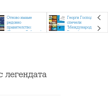
Отново имаме
Георги Господинов
редовно
спечели
правителство:
"Международен
"Денков - Габриел"
Букър" с романа
"Времеубежище"
с легендата