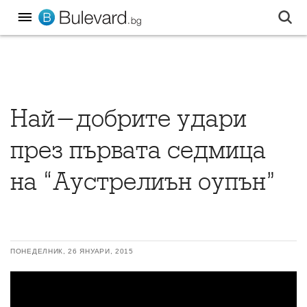
Най-добрите удари
през първата седмица
на “Аустрелиън оупън”
ПОНЕДЕЛНИК, 26 ЯНУАРИ, 2015