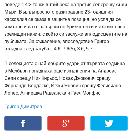
поведе с 4:2 точки в тайбрека на третия сет срещу Анди
Мъри. Във въпросното разиграване 23-годишният
хасковлия се оказа в защитна позиция, но успя да се
измъкне и да го завърши по брилянтен и изключително
зрелищен начин, с който си заслужи аплодисментите на
публиката. За съжаление, впоследствие Григор
отпадна след загуба с 4:6, 7:6(5), 3:6, 5:7.
В селекцията с най-добрите удари от първата седмица
в Мелбърн попаднаха още изпълнения на Андреас
Сепи срещу Ник Кирьос, Новак Джокович срещу
Фернандо Вердаско, Йежи Янович срещу Фелисиано
Лопес, Агниешка Радванска и Гаел Монфис.
Григор Димитров