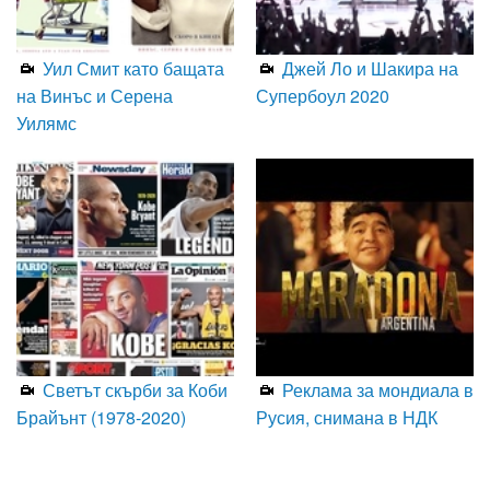
Уил Смит като бащата
Джей Ло и Шакира на
на Винъс и Серена
Супербоул 2020
Уилямс
Светът скърби за Коби
Реклама за мондиала в
Брайънт (1978-2020)
Русия, снимана в НДК