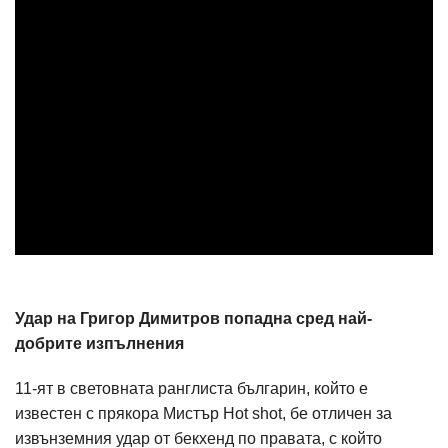
Удар на Григор Димитров попадна сред най-
добрите изпълнения
11-ят в световната ранглиста българин, който е
известен с прякора Мистър Hot shot, бе отличен за
извънземния удар от бекхенд по правата, с който