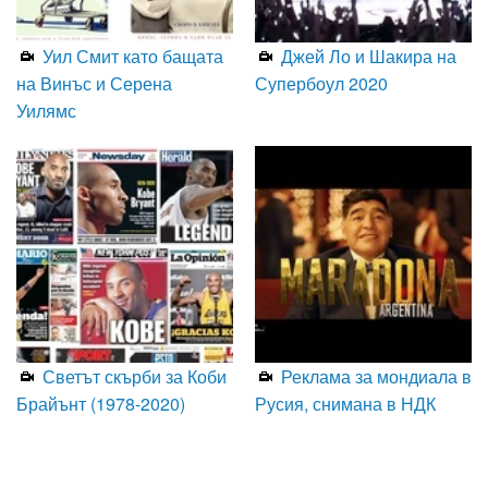
Уил Смит като бащата
Джей Ло и Шакира на
на Винъс и Серена
Супербоул 2020
Уилямс
Светът скърби за Коби
Реклама за мондиала в
Брайънт (1978-2020)
Русия, снимана в НДК