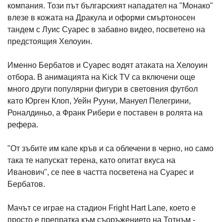
компания. Този път българският нападател на "Монако"
влезе в кожата на Дракула и оформи смъртоносен
тандем с Луис Суарес в забавно видео, посветено на
предстоящия Хелоуин.
Именно Бербатов и Суарес водят атаката на Хелоуин
отбора. В анимацията на Kick TV са включени още
много други популярни фигури в световния футбол
като Юрген Клоп, Уейн Рууни, Мануел Пелегрини,
Роналдиньо, а Франк Рибери е поставен в ролята на
рефера.
"От зъбите им капе кръв и са облечени в черно, но само
така те напускат терена, като опитат вкуса на
Иванович", се пее в частта посветена на Суарес и
Бербатов.
Мачът се играе на стадион Fright Hart Lane, което е
просто е препратка към съоръжението на Тотнъм -