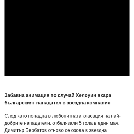
Забавна анимация по случай Хелоуин вкара
българският нападател в звездна компания
След като попадна в любопитната класация на най-
добрите нападатели, отбелязали 5 гола в един мач,
Димитър Бербатов отново се озова в звездна