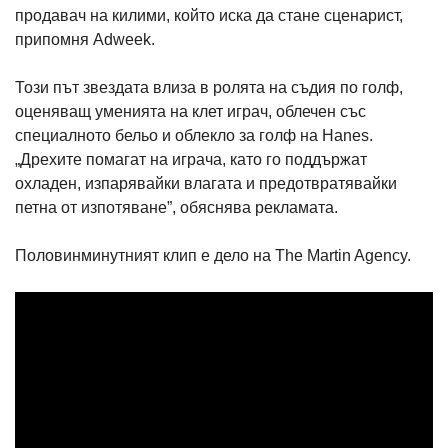
продавач на килими, който иска да стане сценарист,
припомня Adweek.
Този път звездата влиза в ролята на съдия по голф,
оценяващ уменията на клет играч, облечен със
специалното бельо и облекло за голф на Hanes.
„Дрехите помагат на играча, като го поддържат
охладен, изпарявайки влагата и предотвратявайки
петна от изпотяване”, обяснява рекламата.
Половинминутният клип е дело на The Martin Agency.