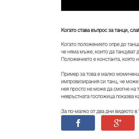
Когато става въпрос за танци, сла
Когато положението опре до танци
че няма мъже, които да танцуват д
Положението е константа, която н
Пример за това е малко момиченце
импровизирания си танц, че може 
нея просто не може да смогне на 
невръстната госпожица показва к
За по-малко от два дни видеото в 