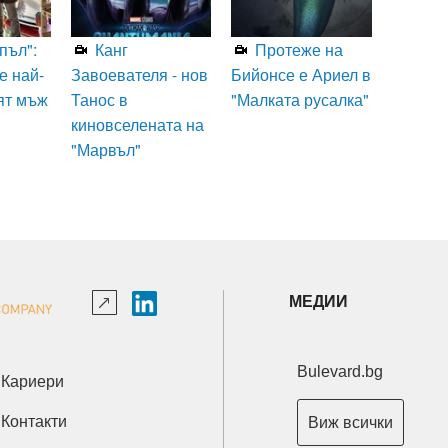
пъл":
Канг
Протеже на
е най-
Завоевателя - нов
Бийонсе е Ариел в
ят мъж
Танос в
"Малката русалка"
киновселената на
"Марвъл"
МЕДИИ
Bulevard.bg
Кариери
Контакти
Виж всички