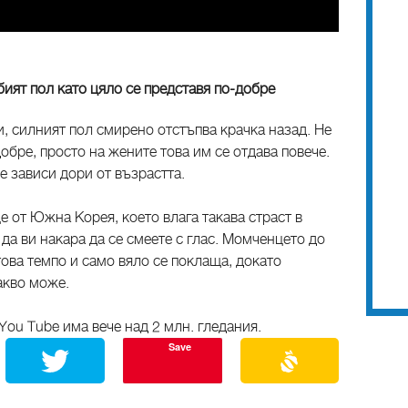
бият пол като цяло се представя по-добре
, силният пол смирено отстъпва крачка назад. Не
обре, просто на жените това им се отдава повече.
е зависи дори от възрастта.
 от Южна Корея, което влага такава страст в
да ви накара да се смеете с глас. Момченцето до
това темпо и само вяло се поклаща, докато
акво може.
You Tube има вече над 2 млн. гледания.
Save