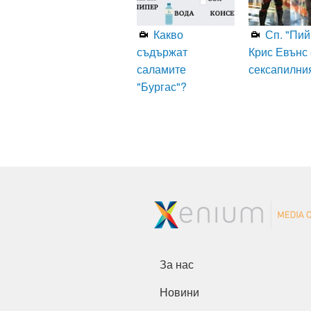
Какво
Сп. "Пий
съдържат
Крис Евънс 
саламите
сексапилни
"Бургас"?
За нас
Новини