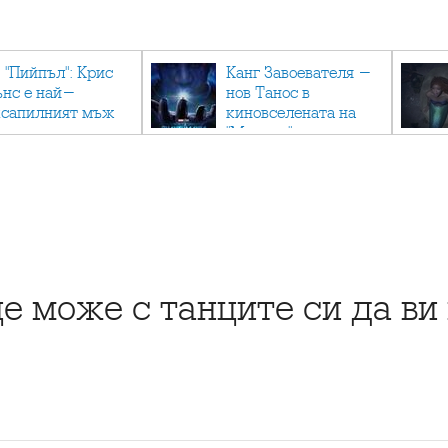
 "Пийпъл": Крис
Канг Завоевателя -
ънс е най-
нов Танос в
ксапилният мъж
киновселената на
"Марвъл"
 може с танците си да ви 