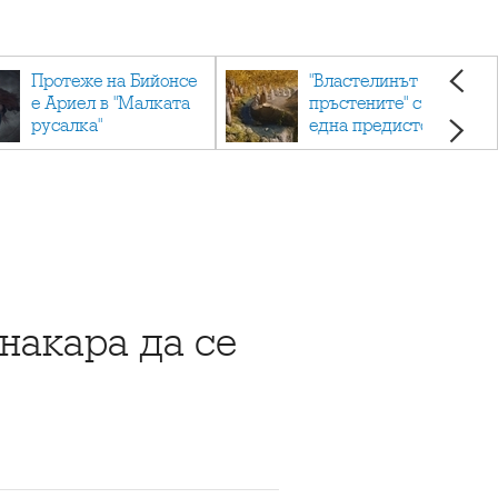
Протеже на Бийонсе
"Властелинът на
е Ариел в "Малката
пръстените" с още
русалка"
една предистория
накара да се