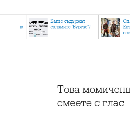
авърнаха
Какво съдържат
Сп.
ална форма
саламите "Бургас"?
Ев
се
Това момиченце
смеете с глас