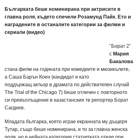
Българката беше номинирана при актрисите в
главна роля, където спечели Розамунд Пайк. Ето и
наградените в останалите категории за филми и
сериали (видео)
"Борат 2"
с
Мария
Бакалова
стана филм на годината при комедиите и мюзикълите,
а Саша Барън Коен (кандидат и като
поддържащ актьор в драмата по действителен случай
The Trial of the Chicago 7) беше отличен с повторното
си превъплъщение в казастанския тв репортер Борат
Сагдиев.
Младата българка, която играе екранната му дъщеря
Тутар, също беше номинирана, и то за главна женска
роля, но в нейната категория статуетката отиде при