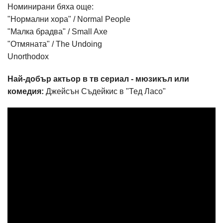
Номинирани бяха още:
"Нормални хора" / Normal People
"Малка брадва" / Small Axe
"Отмяната" / The Undoing
Unorthodox
Най-добър актьор в тв сериал - мюзикъл или
комедия:
Джейсън Съдейкис в "Тед Ласо"