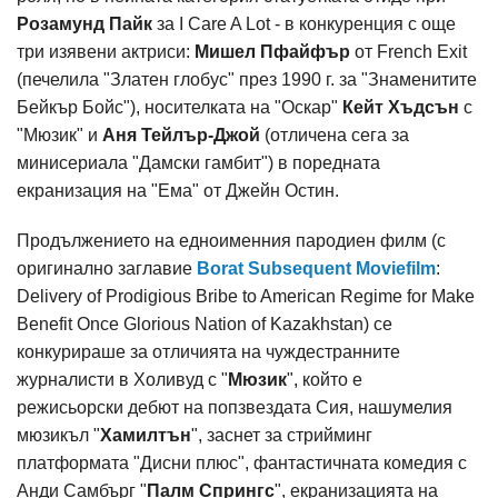
Розамунд Пайк
за I Care A Lot - в конкуренция с още
три изявени актриси:
Мишел Пфайфър
от French Exit
(печелила "Златен глобус" през 1990 г. за "Знаменитите
Бейкър Бойс"), носителката на "Оскар"
Кейт Хъдсън
с
"Мюзик" и
Аня Тейлър-Джой
(отличена сега за
минисериала "Дамски гамбит") в поредната
екранизация на "Ема" от Джейн Остин.
Продължението на едноименния пародиен филм (с
оригинално заглавие
Borat Subsequent Moviefilm
:
Delivery of Prodigious Bribe to American Regime for Make
Benefit Once Glorious Nation of Kazakhstan) се
конкурираше за отличията на чуждестранните
журналисти в Холивуд с "
Мюзик
", който е
режисьорски дебют на попзвездата Сия, нашумелия
мюзикъл "
Хамилтън
", заснет за стрийминг
платформата "Дисни плюс", фантастичната комедия с
Анди Самбърг "
Палм Спрингс
", екранизацията на