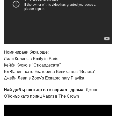
Номинирани бяха още:
Лили Колинс в Emily in Paris
Кейби Куоко в "Стюардесата"
Ел Фанинг като Екатерина Велика във "Велика"
Джейн Леви в Zoey's Extraordinary Playlist
Най-добър актьор в тв сериал - драма:
Джош
О'Конър като принц Чарлз в The Crown