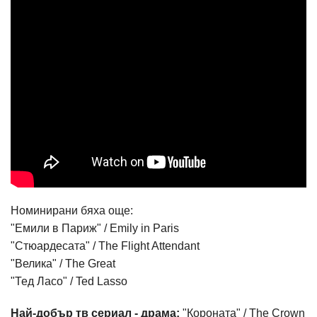
Номинирани бяха още:
"Емили в Париж" / Emily in Paris
"Стюардесата" / The Flight Attendant
"Велика" / The Great
"Тед Ласо" / Ted Lasso
Най-добър тв сериал - драма:
"Короната" / The Crown