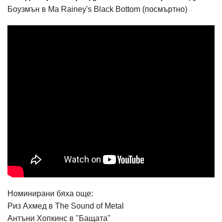
Боузмън в Ma Rainey's Black Bottom (посмъртно)
Номинирани бяха още:
Риз Ахмед в The Sound of Metal
Антъни Хопкинс в "Бащата"