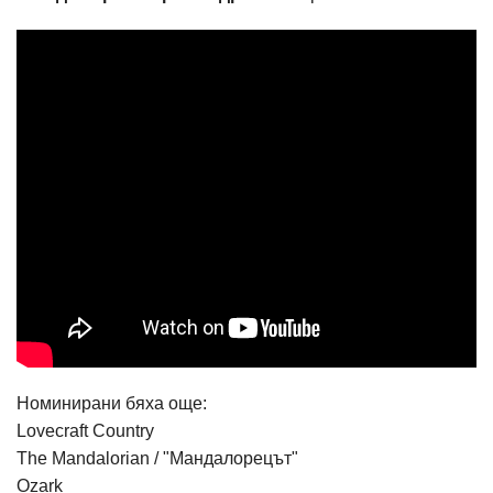
Номинирани бяха още:
Lovecraft Country
The Mandalorian / "Мандалорецът"
Ozark