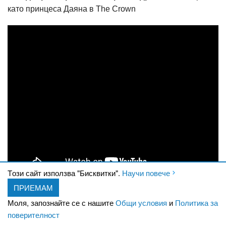
като принцеса Даяна в The Crown
Tози сайт използва "Бисквитки".
Научи повече
ПРИЕМАМ
Номинирани бяха още:
Моля, запознайте се с нашите
Общи условия
и
Политика за
Оливия Колман като Елизабет Втора в The Crown
поверителност
Джоди Комър в "Убивайки Ийв" / Killing Eve