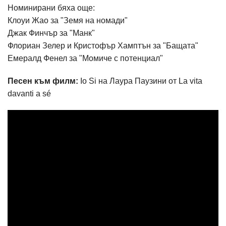
Номинирани бяха още:
Клоуи Жао за "Земя на номади"
Джак Финчър за "Манк"
Флориан Зелер и Кристофър Хамптън за "Бащата"
Емералд Фенел за "Момиче с потенциал"
Песен към филм:
Io Si на Лаура Паузини от La vita
davanti a sé