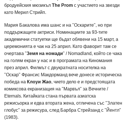
бродуейския мюзикъл
The Prom
с участието на звезди
като Мерил Стрийп.
Мария Бакалова има шанс и на "Оскарите", но при
поддържащите актриси. Номинациите за 93-тите
академични статуетки ще бъдат обявени на 15 март, а
церемонията е чак на 25 април. Като фаворит там се
очертава "
Земя на номади
" / Nomadland, който се чака
на голям екран у нас и в програмата на Киномания
през април. Филмът с двукратната носителка на
"Оскар" Франсис Макдорманд вече донесе историческа
победа на
Клоуи Жао
, чието дело е и предстоящата
комиксова екранизация на "Марвъл" за Вечните /
Eternals. Китайката стана първата азиатска
режисьорка и едва втората жена, отличена със "Златен
глобус" за режисура, след Барбра Стрейзанд с "Йентл"
(1983).