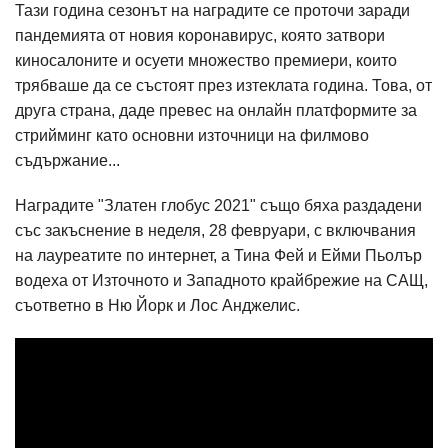
Тази година сезонът на наградите се проточи заради
пандемията от новия коронавирус, която затвори
киносалоните и осуети множество премиери, които
трябваше да се състоят през изтеклата година. Това, от
друга страна, даде превес на онлайн платформите за
стрийминг като основни източници на филмово
съдържание...
Наградите "Златен глобус 2021" също бяха раздадени
със закъснение в неделя, 28 февруари, с включвания
на лауреатите по интернет, а Тина Фей и Ейми Пьолър
водеха от Източното и Западното крайбрежие на САЩ,
съответно в Ню Йорк и Лос Анджелис.