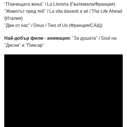
"Плачещата жена" / La Llorona (Гватемала/Франция)
"Животът пред теб" / La vita davanti a sé / The Life Ahead
(Италия)
"Две от нас" / Deux / Two of Us (Франция/САЩ)
Най-добър филм - анимация:
"За душата" / Soul на
"Дисни" и "Пиксар"