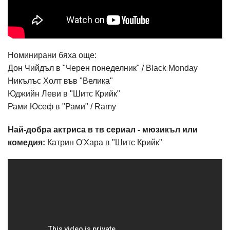
Номинирани бяха още:
Дон Чийдъл в "Черен понеделник" / Black Monday
Никълъс Холт във "Велика"
Юджийн Леви в "Шитс Крийк"
Рами Юсеф в "Рами" / Ramy
Най-добра актриса в тв сериал - мюзикъл или
комедия:
Катрин О'Хара в "Шитс Крийк"