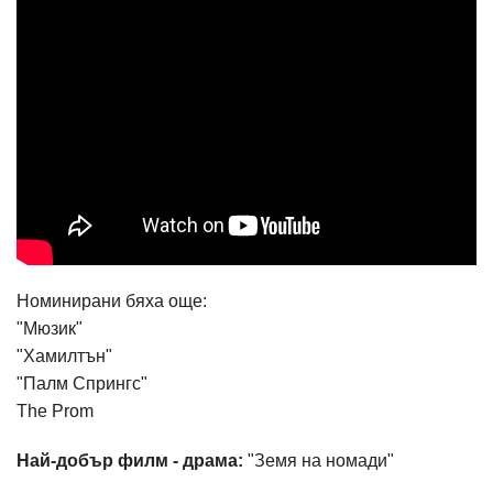
Номинирани бяха още:
"Мюзик"
"Хамилтън"
"Палм Спрингс"
The Prom
Най-добър филм - драма:
"Земя на номади"