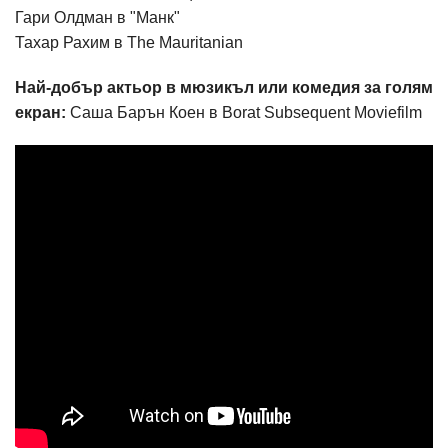
Гари Олдман в "Манк"
Тахар Рахим в The Mauritanian
Най-добър актьор в мюзикъл или комедия за голям
екран:
Саша Барън Коен в Borat Subsequent Moviefilm