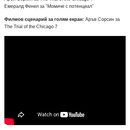
Емералд Фенел за "Момиче с потенциал"
Филмов сценарий за голям екран:
Аръв Сорсин за
The Trial of the Chicago 7