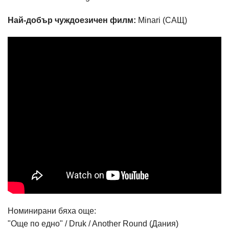
Най-добър чуждоезичен филм:
Minari (САЩ)
Номинирани бяха още:
"Още по едно" / Druk / Another Round (Дания)