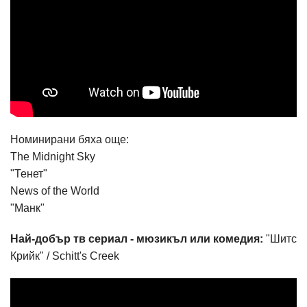
Номинирани бяха още:
The Midnight Sky
"Тенет"
News of the World
"Манк"
Най-добър тв сериал - мюзикъл или комедия:
"Шитс
Крийк" / Schitt's Creek