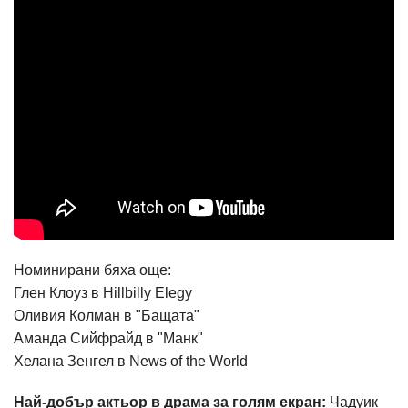
Номинирани бяха още:
Глен Клоуз в Hillbilly Elegy
Оливия Колман в "Бащата"
Аманда Сийфрайд в "Манк"
Хелана Зенгел в News of the World
Най-добър актьор в драма за голям екран:
Чадуик