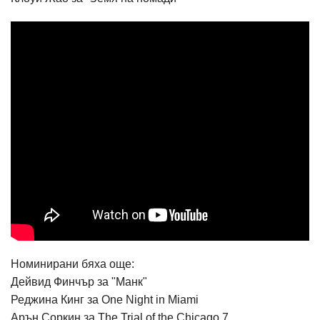
Номинирани бяха още:
Дейвид Финчър за "Манк"
Реджина Кинг за One Night in Miami
Арън Соркин за The Trial of the Chicago 7