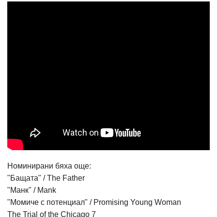
Номинирани бяха още:
"Бащата" / The Father
"Манк" / Mank
"Момиче с потенциал" / Promising Young Woman
The Trial of the Chicago 7