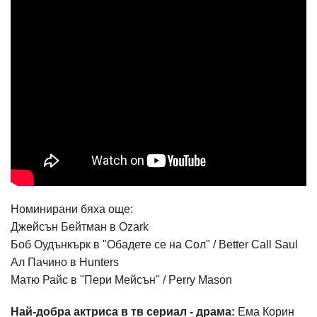
Номинирани бяха още:
Джейсън Бейтман в Ozark
Боб Оудънкърк в "Обадете се на Сол" / Better Call Saul
Ал Пачино в Hunters
Матю Райс в "Пери Мейсън" / Perry Mason
Най-добра актриса в тв сериал - драма:
Ема Корин