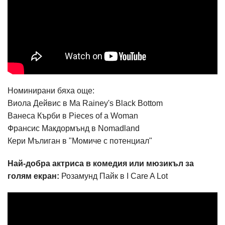
Номинирани бяха още:
Виола Дейвис в Ma Rainey's Black Bottom
Ванеса Кърби в Pieces of a Woman
Франсис Макдормънд в Nomadland
Кери Мълиган в "Момиче с потенциал"
Най-добра актриса в комедия или мюзикъл за
голям екран:
Розамунд Пайк в I Care A Lot