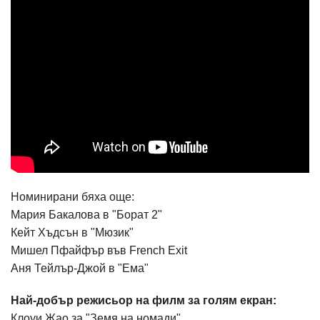
Номинирани бяха още:
Мария Бакалова в "Борат 2"
Кейт Хъдсън в "Мюзик"
Мишел Пфайфър във French Exit
Аня Тейлър-Джой в "Ема"
Най-добър режисьор на филм за голям екран:
Клоуи Жао за "Земя на номади"