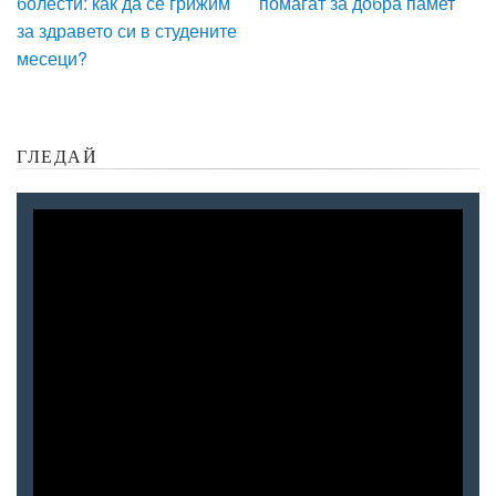
болести: как да се грижим
помагат за добра памет
за здравето си в студените
месеци?
ГЛЕДАЙ