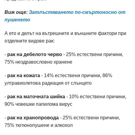
Виж още:
Затлъстяването по-смъртоносно от
пушенето
А ето и делът на вътрешните и външните фактори при
отделните видове рак:
-
рак на дебелото черво
- 25% естествени причини,
75% нездравословно хранене
-
рак на кожата
- 14% естествени причини, 86%
ултравиолетова радиация от слънцето
-
рак на маточната шийка
- 10% естествени причини,
90% човешки папилома вирус
-
рак на хранопровода
- 25% естествени причини,
75% тютюнопушене и алкохол