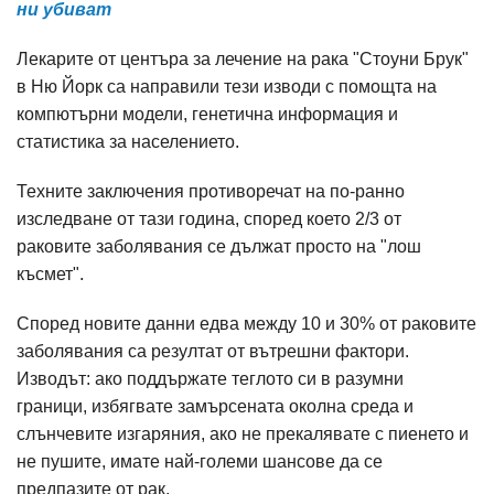
ни убиват
Лекарите от центъра за лечение на рака "Стоуни Брук"
в Ню Йорк са направили тези изводи с помощта на
компютърни модели, генетична информация и
статистика за населението.
Техните заключения противоречат на по-ранно
изследване от тази година, според което 2/3 от
раковите заболявания се дължат просто на "лош
късмет".
Според новите данни едва между 10 и 30% от раковите
заболявания са резултат от вътрешни фактори.
Изводът: ако поддържате теглото си в разумни
граници, избягвате замърсената околна среда и
слънчевите изгаряния, ако не прекалявате с пиенето и
не пушите, имате най-големи шансове да се
предпазите от рак.