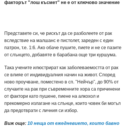
факторът "лош късмет" не е от ключово значение
Представете си, че рискът да се разболеете от рак
вследствие на малшанс е пистолет, зареден с един
патрон, т.е. 1:6. Ако обаче пушите, пиете и не се пазите
от слънцето, добавяте в барабана още три куршума.
Така учените илюстрират как заболеваемостта от рак
се влияе от индивидуалния начин на живот. Според
ново проучване, поместено в сп. "Нейчър", до 90% от
случаите на рак при съвременните хора са причинени
от фактори като пушене, пиене на алкохол и
прекомерно излагане на слънце, които човек би могъл
да предотврати с личния си избор.
Виж още:
10 неща от ежедневието, които бавно