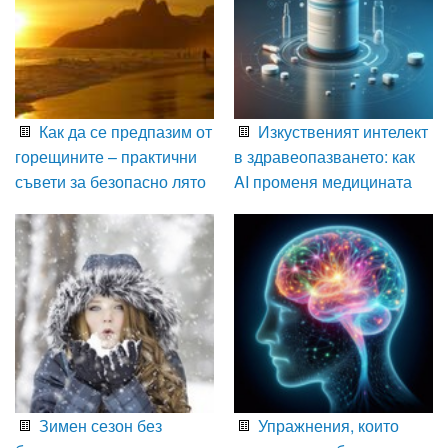
Как да се предпазим от
Изкуственият интелект
горещините – практични
в здравеопазването: как
съвети за безопасно лято
AI променя медицината
Зимен сезон без
Упражнения, които