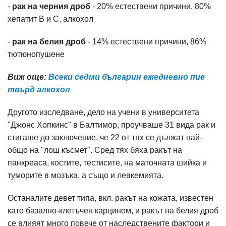
-
рак на черния дроб
- 20% естествени причини, 80%
хепатит B и C, алкохол
-
рак на белия дроб
- 14% естествени причини, 86%
тютюнопушене
Виж още:
Всеки седми българин ежедневно пие
твърд алкохол
Другото изследване, дело на учени в университета
"Джонс Хопкинс" в Балтимор, проучваше 31 вида рак и
стигаше до заключение, че 22 от тях се дължат най-
общо на "лош късмет". Сред тях бяха ракът на
панкреаса, костите, тестисите, на маточната шийка и
туморите в мозъка, а също и левкемията.
Останалите девет типа, вкл. ракът на кожата, известен
като базално-клетъчен карцином, и ракът на белия дроб
се влияят много повече от наследствените фактори и