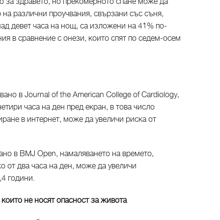
о за здравето, но прекомерното спане може да
 на различни проучвания, свързани със съня,
 над девет часа на нощ, са изложени на 41% по-
ия в сравнение с онези, които спят по седем-осем
но в Journal of the American College of Cardiology,
четири часа на ден пред екран, в това число
ране в интернет, може да увеличи риска от
ано в BMJ Open, намаляването на времето,
о от два часа на ден, може да увеличи
,4 години.
, които не носят опасност за живота