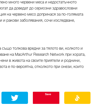
лено много червени меса и недостатъчното
могат да доведат до сериозни здравословни
ия на червено месо допринася за по-голямата
 и ракови заболявания, сочи изследване,
а също толкова вредни за тялото ви, колкото и
ване на MacArthur Research Network при хората,
нени в живота на своите приятели и роднини,
та е по-вероятна, отколкото при онези, които
Save