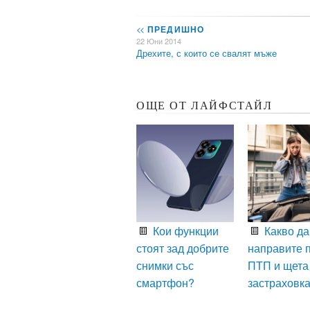
<<
ПРЕДИШНО
22 Юни 2014
Дрехите, с които се свалят мъже
ОЩЕ ОТ ЛАЙФСТАЙЛ
Кои функции
Какво да
стоят зад добрите
направите 
снимки със
ПТП и щета
смартфон?
застраховк