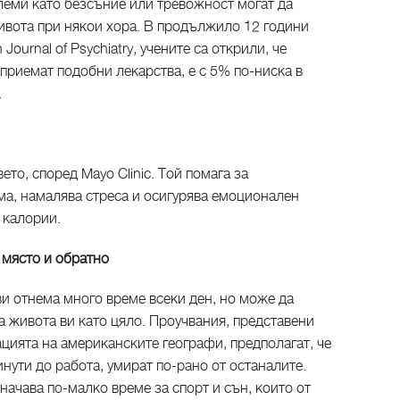
леми като безсъние или тревожност могат да
вота при някои хора. В продължило 12 години
Journal of Psychiatry, учените са открили, че
 приемат подобни лекарства, е с 5% по-ниска в
.
то, според Mayo Clinic. Той помага за
ма, намалява стреса и осигурява емоционален
 калории.
 място и обратно
ви отнема много време всеки ден, но може да
 живота ви като цяло. Проучвания, представени
цията на американските географи, предполагат, че
инути до работа, умират по-рано от останалите.
начава по-малко време за спорт и сън, които от