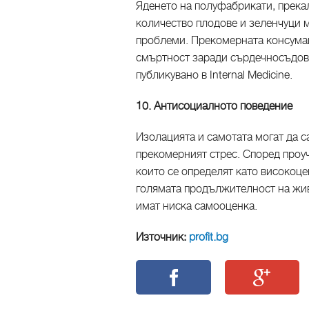
Яденето на полуфабрикати, прека
количество плодове и зеленчуци 
проблеми. Прекомерната консумац
смъртност заради сърдечносъдови
публикувано в Internal Medicine.
10. Антисоциалното поведение
Изолацията и самотата могат да с
прекомерният стрес. Според проуч
които се определят като високоце
голямата продължителност на живо
имат ниска самооценка.
Източник:
profit.bg