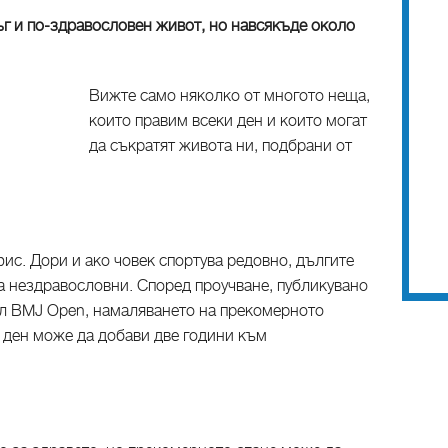
г и по-здравословен живот, но навсякъде около
Вижте само няколко от многото неща,
които правим всеки ден и които могат
да съкратят живота ни, подбрани от
ис. Дори и ако човек спортува редовно, дългите
а нездравословни. Според проучване, публикувано
ал BMJ Open, намаляването на прекомерното
а ден може да добави две години към