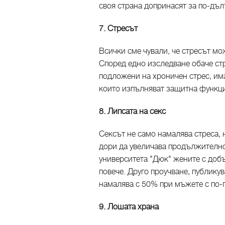
своя страна допринасят за по-дъ
7. Стресът
Всички сме чували, че стресът мо
Според едно изследване обаче ст
подложени на хроничен стрес, им
които изпълняват защитна функция
8. Липсата на секс
Сексът не само намалява стреса, 
дори да увеличава продължително
университета "Дюк" жените с доб
повече. Друго проучване, публику
намалява с 50% при мъжете с по-
9. Лошата храна