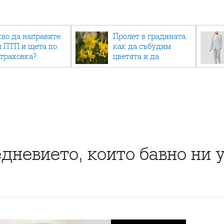
кво да направите
Пролет в градината:
и ПТП и щета по
как да събудим
страховка?
цветята и да
създадем зелен
оазис
дневието, които бавно ни 