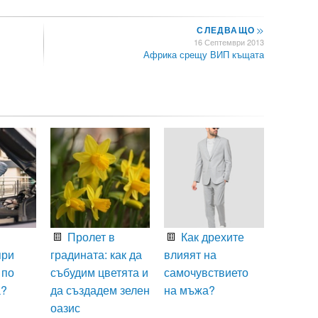
СЛЕДВАЩО
>>
16 Септември 2013
Африка срещу ВИП къщата
Пролет в
Как дрехите
при
градината: как да
влияят на
 по
събудим цветята и
самочувствието
а?
да създадем зелен
на мъжа?
оазис