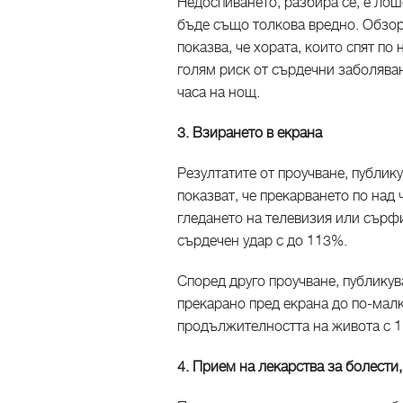
Недоспиването, разбира се, е лош
бъде също толкова вредно. Обзор
показва, че хората, които спят по
голям риск от сърдечни заболяван
часа на нощ.
3. Взирането в екрана
Резултатите от проучване, публикува
показват, че прекарването по над 
гледането на телевизия или сърфи
сърдечен удар с до 113%.
Според друго проучване, публикув
прекарано пред екрана до по-малк
продължителността на живота с 1
4. Прием на лекарства за болести