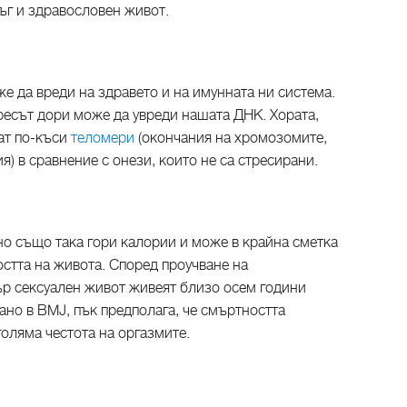
лъг и здравословен живот.
же да вреди на здравето и на имунната ни система.
ресът дори може да увреди нашата ДНК. Хората,
ат по-къси
теломери
(окончания на хромозомите,
) в сравнение с онези, които не са стресирани.
но също така гори калории и може в крайна сметка
стта на живота. Според проучване на
ър сексуален живот живеят близо осем години
вано в BMJ, пък предполага, че смъртността
голяма честота на оргазмите.