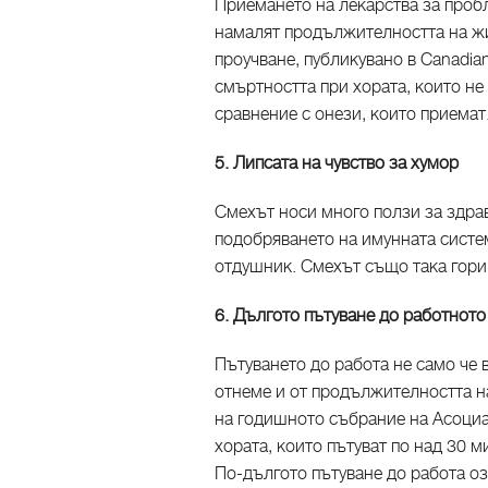
Приемането на лекарства за проб
намалят продължителността на жи
проучване, публикувано в Canadian 
смъртността при хората, които не
сравнение с онези, които приемат
5. Липсата на чувство за хумор
Смехът носи много ползи за здраве
подобряването на имунната систе
отдушник. Смехът също така гори
6. Дългото пътуване до работното
Пътуването до работа не само че 
отнеме и от продължителността на
на годишното събрание на Асоциа
хората, които пътуват по над 30 м
По-дългото пътуване до работа оз