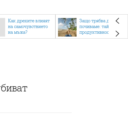
Как дрехите влияят
Защо трябва да си
на самочувствието
почиваме: тайната на
на мъжа?
продуктивността,
здравето и добрия
живот.
убиват