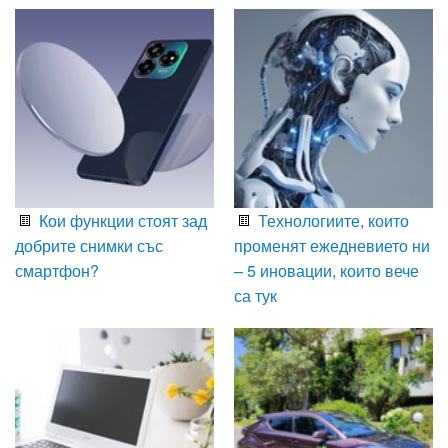
Кои функции стоят зад
Технологиите, които
добрите снимки със
променят ежедневието ни
смартфон?
– 5 иновации, които вече
са тук