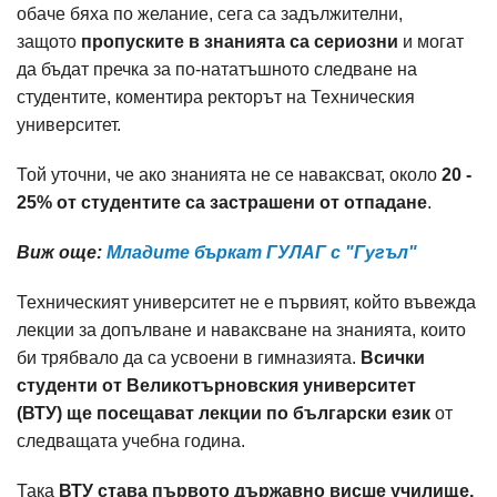
обаче бяха по желание, сега са задължителни,
защото
пропуските в знанията са сериозни
и могат
да бъдат пречка за по-нататъшното следване на
студентите, коментира ректорът на Техническия
университет.
Той уточни, че ако знанията не се наваксват, около
20 -
25% от студентите са застрашени от отпадане
.
Виж още:
Младите бъркат ГУЛАГ с "Гугъл"
Техническият университет не е първият, който въвежда
лекции за допълване и наваксване на знанията, които
би трябвало да са усвоени в гимназията.
Всички
студенти от Великотърновския университет
(ВТУ) ще посещават лекции по български език
от
следващата учебна година.
Така
ВТУ става първото държавно висше училище,