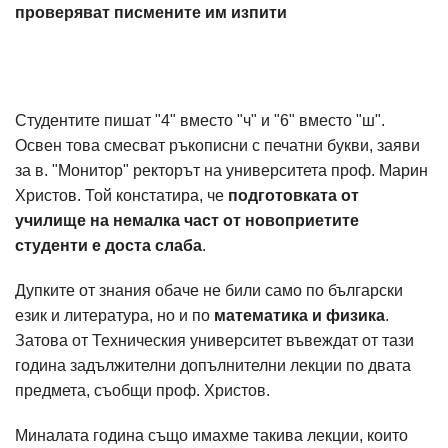
проверяват писмените им изпити
Студентите пишат "4" вместо "ч" и "6" вместо "ш".
Освен това смесват ръкописни с печатни букви, заяви
за в. "Монитор" ректорът на университета проф. Марин
Христов. Той констатира, че
подготовката от
училище на немалка част от новоприетите
студенти е доста слаба
.
Дупките от знания обаче не били само по български
език и литература, но и по
математика и физика
.
Затова от Техническия университет въвеждат от тази
година задължителни допълнителни лекции по двата
предмета, съобщи проф. Христов.
Миналата година също имахме такива лекции, които