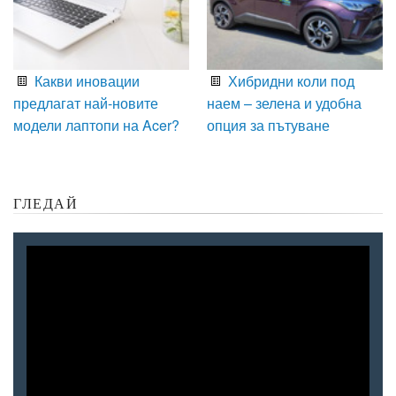
Какви иновации
Хибридни коли под
предлагат най-новите
наем – зелена и удобна
модели лаптопи на Acer?
опция за пътуване
ГЛЕДАЙ