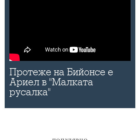
Протеже на Бийонсе е
Ариел в "Малката
русалка"