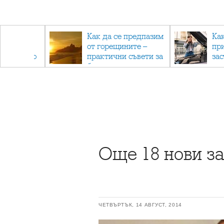
рез
Как да се предпазим
Ка
 - с
от горещините –
пр
ри отново
практични съвети за
за
та
безопасно лято
Още 18 нови 
ЧЕТВЪРТЪК, 14 АВГУСТ, 2014