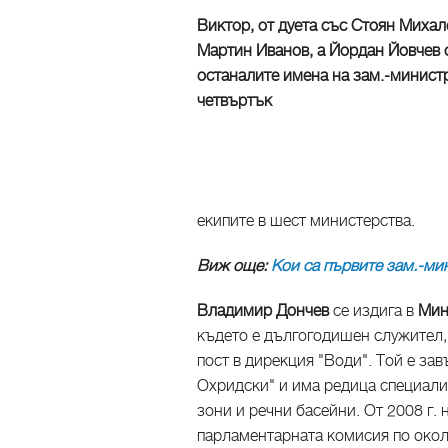
Виктор, от дуета със Стоян Михал
Мартин Иванов, а Йордан Йовчев 
останалите имена на зам.-минист
четвъртък
екипите в шест министерства.
Виж още:
Кои са първите зам.-ми
Владимир Дончев
се издига в
Мин
където е дългогодишен служител
пост в дирекция "Води". Той е за
Охридски" и има редица специали
зони и речни басейни. От 2008 г. 
парламентарната комисия по окол