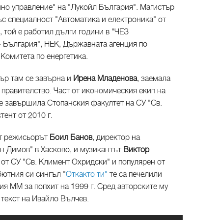
йно управление" на "Лукойл България". Магистър
с специалност "Автоматика и електроника" от
 той е работил дълги години в "ЧЕЗ
- България", НЕК, Държавната агенция по
 Комитета по енергетика.
ър там се завърна и
Ирена Младенова
, заемала
правителство. Част от икономическия екип на
 е завършила Стопанския факултет на СУ "Св.
тент от 2010 г.
ат режисьорът
Боил Банов
, директор на
н Димов" в Хасково, и музикантът
Виктор
от СУ "Св. Климент Охридски" и популярен от
бютния си сингъл "
Откакто ти"
те са печелили
ия ММ за попхит на 1999 г. Сред авторските му
о текст на Ивайло Вълчев.