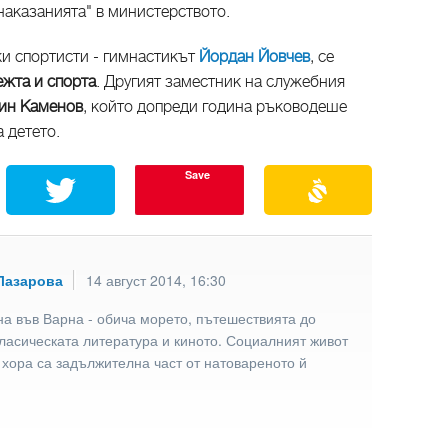
наказанията" в министерството.
ки спортисти - гимнастикът
Йордан Йовчев
, се
ежта и спорта
. Другият заместник на служебния
ин Каменов
, който допреди година ръководеше
 детето.
Save
Лазарова
14 август 2014, 16:30
а във Варна - обича морето, пътешествията до
ласическата литература и киното. Социалният живот
 хора са задължителна част от натовареното й