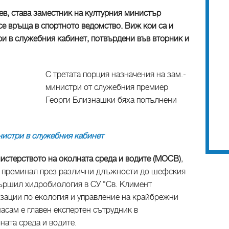
ев, става заместник на културния министър
се връща в спортното ведомство. Виж кои са и
ри в служебния кабинет, потвърдени във вторник и
С третата порция назначения на зам.-
министри от служебния премиер
Георги Близнашки бяха попълнени
нистри в служебния кабинет
истерството на околната среда и водите (МОСВ)
,
, преминал през различни длъжности до шефския
вършил хидробиология в СУ "Св. Климент
зации по екология и управление на крайбрежни
насам е главен експертен сътрудник в
ната среда и водите.