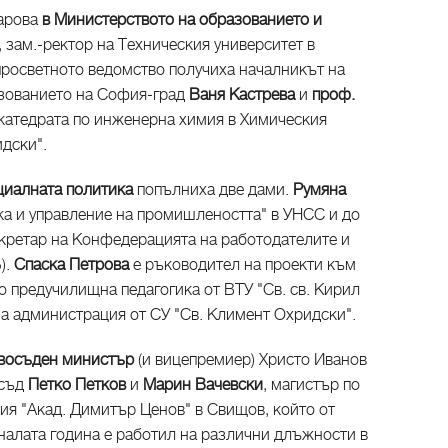
ларова
в Министерството на образованието и
, зам.-ректор на Техническия университет в
просветното ведомство получиха началникът на
азованието на София-град
Ваня Кастрева
и
проф.
 катедрата по инженерна химия в Химическия
дски".
циалната политика
попълниха две дами.
Румяна
а и управление на промишлеността" в УНСС и до
кретар на Конфедерацията на работодателите и
).
Спаска Петрова
е ръководител на проекти към
о предучилищна педагогика от ВТУ "Св. св. Кирил
на администрация от СУ "Св. Климент Охридски".
авосъден министър
(и вицепремиер) Христо Иванов
 съд
Петко Петков
и
Марин Вачевски
, магистър по
ия "Акад. Димитър Ценов" в Свищов, който от
налата година е работил на различни длъжности в