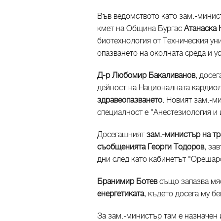
Във ведомството като зам.-минис
кмет на Община Бургас
Атанаска 
биотехнология от Техническия уни
опазването на околната среда и у
Д-р Любомир Бакаливанов
, досе
дейност на Националната кардиол
здравеопазването
. Новият зам.-м
специалност е "Анестезиология и 
Досегашният
зам.-министър на т
съобщенията Георги Тодоров
, за
дни след като кабинетът "Орешарс
Бранимир Ботев
също запазва мя
енергетиката
, където досега му б
За зам.-министър там е назначен