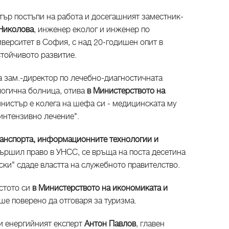
тър постъпи на работа и досегашният заместник-
Николова
, инженер еколог и инженер по
верситет в София, с над 20-годишен опит в
стойчивото развитие.
га зам.-директор по лечебно-диагностичната
огична болница, отива
в Министерството на
инистър е колега на шефа си - медицинската му
интензивно лечение".
ранспорта, информационните технологии и
вършил право в УНСС, се връща на поста десетина
ки" сдаде властта на служебното правителство.
стото си
в Министерството на икономиката и
еше поверено да отговаря за туризма.
 и енергийният експерт
Антон Павлов
, главен