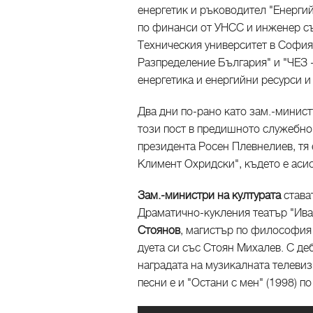
енергетик и ръководител "Енерги
по финанси от УНСС и инженер съ
Техническия университет в София,
Разпределение България" и "ЧЕЗ 
енергетика и енергийни ресурси и
Два дни по-рано като зам.-минист
този пост в предишното служебно 
президента Росен Плевнелиев, тя
Климент Охридски", където е асис
Зам.-министри на културата
став
Драматично-кукления театър "Ива
Стоянов
, магистър по философия 
дуета си със Стоян Михалев. С де
наградата на музикалната телевиз
песни е и "Остани с мен" (1998) п