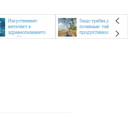
Изкуственият
Защо трябва да си
интелект в
почиваме: тайната на
здравеопазването:
продуктивността,
как AI променя
здравето и добрия
медицината
живот.