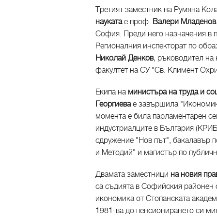
Третият заместник на Румяна Ко
науката
е проф.
Валери Младенов
София. Преди него назначения в 
Регионалния инспекторат по обр
Николай Денков
, ръководител на
факултет на СУ "Св. Климент Охри
Екипа на
министъра на труда и со
Георгиева
е завършила "Икономик
момента е била парламентарен се
индустриалците в България (КРИБ
сдружение "Нов път", бакалавър п
и Методий" и магистър по публич
Двамата заместници
на новия пр
са съдията в Софийския районен
икономика от Стопанската академ
1981-ва до пенсионирането си ми