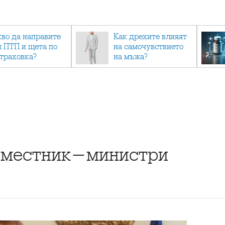
кво да направите
Как дрехите влияят
и ПТП и щета по
на самочувствието
страховка?
на мъжа?
заместник-министри