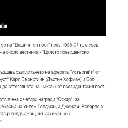
ор на "Вашингтон пост" през 1968-91 г., е сред
ама около вестника - "Цялото президентско
ъздава разплитането на аферата "Уотъргейт" от
уст" Карл Бърнстийн (Дъстин Хофман) и Боб
 до оттеглянето на Никсън от президентския пост.
отличена с четири награди "Оскар": за
сценарий на Уилям Голдман, а Джейсън Робардс е
-добър поддържащ актьор именно с
и.