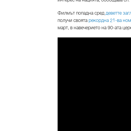
интерес на нацията, обобщава сп.
Филмът попадна сред
деветте заг
получи своята
рекордна 21-ва но
март, в навечерието на 90-ата цер