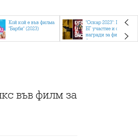
Кой кой е във филма
"Оскар 2023": Приз с
"Барби" (2023)
БГ участие и седем
награди за филма
фаворит
кс във филм за