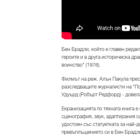
Бен Брадли, който е главен редакт
героите и в друга историческа др
воинство" (1976).
Филмът на реж. Алън Пакула прес
разследващите журналисти на "По
Удуърд (Робърт Редфорд) - довела
Екранизацията по тяхната книга е 
сценография, звук, адаптирания 
удостоен със статуетката за най
превъплъщението си в Бен Брадл