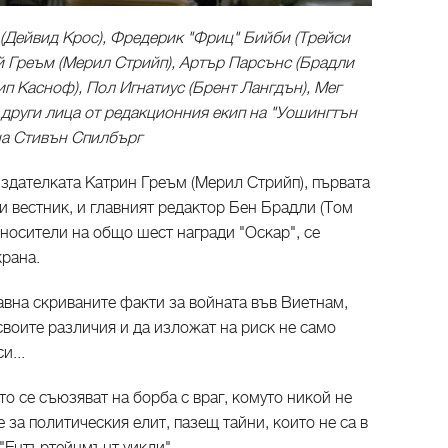
 (Дейвид Крос), Фредерик "Фриц" Бийби (Трейси
ей Греъм (Мерил Стрийп), Артър Парсънс (Брадли
п Касноф), Пол Игнатиус (Брент Лангдън), Мег
 други лица от редакционния екип на "Уошингтън
 на Стивън Спилбърг
издателката Катрин Греъм (Мерил Стрийп), първата
и вестник, и главният редактор Бен Брадли (Том
а носители на общо шест награди "Оскар", се
крана.
авна скриваните факти за войната във Виетнам,
своите различия и да изложат на риск не само
и...
то се съюзяват на борба с враг, комуто никой не
е за политическия елит, пазещ тайни, които не са в