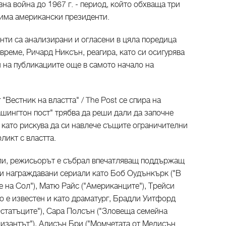
на война до 1967 г. - период, който обхваща три
рима американски президенти.
нти са анализирани и огласени в цяла поредица
 време, Ричард Никсън, реагира, като си осигурява
й на публикациите още в самото начало на
Вестник на властта" / The Post се спира на
шингтон пост" трябва да реши дали да започне
 като рискува да си навлече същите ограничителни
ликт с властта.
оли, режисьорът е събрал впечатляващ поддържащ
 и награждавани сериали като Боб Оудънкърк ("В
е на Сол"), Матю Райс ("Американците"), Трейси
то е известен и като драматург, Брадли Уитфорд
"Остатъците"), Сара Полсън ("Зловеща семейна
лизантът"), Алисън Бри ("Момчетата от Медисън