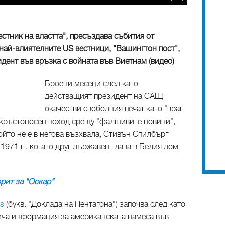
естник на властта", пресъздава събития от
т най-влиятелните US вестници, "Вашингтон пост",
дент във връзка с войната във Виетнам (видео)
Броени месеци след като
действащият президент на САЩ
окачестви свободния печат като "враг
 кръстоносен поход срещу "фалшивите новини",
ойто не е в негова възхвала, Стивън Спилбърг
1971 г., когато друг държавен глава в Белия дом
рит за "Оскар"
rs
(букв. "Доклада на Пентагона") започва след като
ича информация за американската намеса във