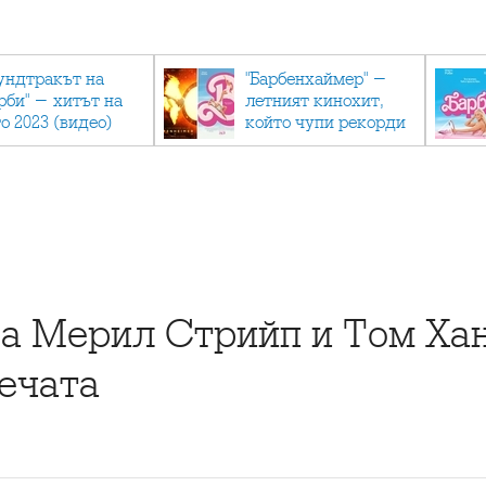
ундтракът на
"Барбенхаймер" -
рби" - хитът на
летният кинохит,
о 2023 (видео)
който чупи рекорди
а Мерил Стрийп и Том Хан
печата