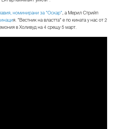
 "Ентъртейнмънт уикли".
лавия, номинирани за "Оскар"
, а Мерил Стрийп
минаци
я. "Вестник на властта" е по кината у нас от 2
емония в Холивуд на 4 срещу 5 март.