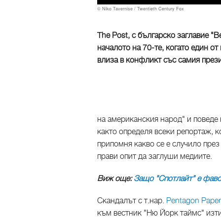
© Niko Tavernise / Twentieth Century Fox
The Post, с българско заглавие "В
началото на 70-те, когато един о
влиза в конфликт със самия прези
на американския народ" и поведе
както определя всеки репортаж, к
припомня какво се е случило през 
прави опит да заглуши медиите.
Виж още:
Защо "Спотлайт" е фаво
Скандалът с т.нар.
Pentagon Pape
към вестник "Ню Йорк таймс" изт