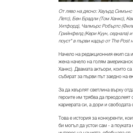
От ляво на дясно: Хауърд Симънс
Летс), Бен Брадли (Том Ханкс), К
Уитфорд), Чалмърс Робъртс (Фили
Грийнфелд (Кери Куун, седнала) и
поуст" в първи кадър от The Post
Начело на редакционния екип са 
жена начело на голям американск
Ханкс). Двамата актьори, които с
събират за първи път заедно на е
За да хвърлят светлина върху отд
героите им трябва да преодолеят 
кариерата си, а дори и свободата с
Това е история за конкуренти, кои
би могъл да устои сам - а поуката 