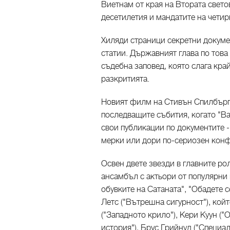
Виетнам от края на Втората светов
десетилетия и мандатите на чети
Хиляди страници секретни докуме
статии. Държавният глава по това
съдебна заповед, която слага кра
разкритията.
Новият филм на Стивън Спилбърг "
последващите събития, когато "Ва
свои публикации по документите -
мерки или дори по-сериозен конф
Освен двете звезди в главните р
ансамбъл с актьори от популярни
обувките на Сатаната", "Обадете с
Летс ("Вътрешна сигурност"), кой
("Западното крило"), Кери Куун (
история"), Брус Грийнуд ("Специа