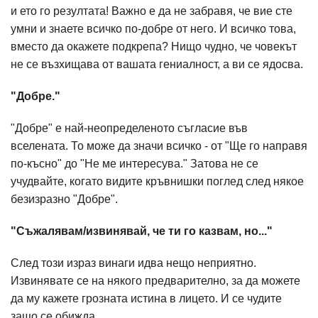
и ето го резултата! Важно е да не забравя, че вие сте
умни и знаете всичко по-добре от него. И всичко това,
вместо да окажете подкрепа? Нищо чудно, че човекът
не се възхищава от вашата гениалност, а ви се ядосва.
"Добре."
"Добре" е най-неопределеното съгласие във
вселената. То може да значи всичко - от "Ще го направя
по-късно" до "Не ме интересува." Затова не се
учудвайте, когато видите кръвнишки поглед след някое
безизразно "Добре".
"Съжалявам/извинявай, че ти го казвам, но..."
След този израз винаги идва нещо неприятно.
Извинявате се на някого предварително, за да можете
да му кажете грозната истина в лицето. И се чудите
защо се обижда.