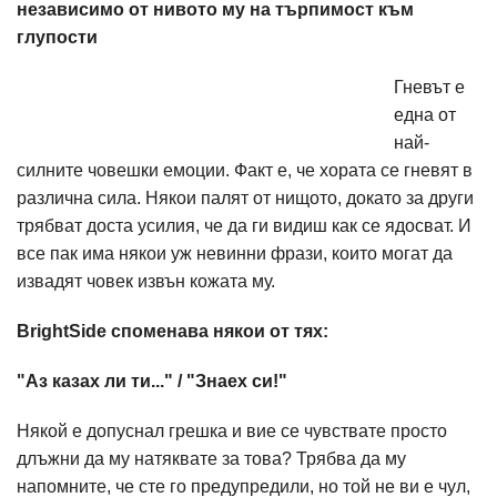
независимо от нивото му на търпимост към
глупости
Гневът е
една от
най-
силните човешки емоции. Факт е, че хората се гневят в
различна сила. Някои палят от нищото, докато за други
трябват доста усилия, че да ги видиш как се ядосват. И
все пак има някои уж невинни фрази, които могат да
извадят човек извън кожата му.
BrightSide споменава някои от тях:
"Аз казах ли ти..." / "Знаех си!"
Някой е допуснал грешка и вие се чувствате просто
длъжни да му натяквате за това? Трябва да му
напомните, че сте го предупредили, но той не ви е чул,