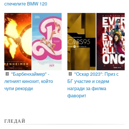
спечелите BMW 120
"Барбенхаймер" -
"Оскар 2023": Приз с
летният кинохит, който
БГ участие и седем
чупи рекорди
награди за филма
фаворит
ГЛЕДАЙ