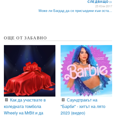
СЛЕДВАЩО
>>
25 Юли 2017
Може ли Багдад да се присъедини към оста…
ОЩЕ ОТ ЗАБАВНО
Как да участвате в
Саундтракът на
коледната томбола
"Барби" - хитът на лято
Wheely на MrBit и да
2023 (видео)