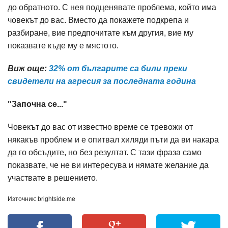
до обратното. С нея подценявате проблема, който има
човекът до вас. Вместо да покажете подкрепа и
разбиране, вие предпочитате към другия, вие му
показвате къде му е мястото.
Виж още:
32% от българите са били преки
свидетели на агресия за последната година
"Започна се..."
Човекът до вас от известно време се тревожи от
някакъв проблем и е опитвал хиляди пъти да ви накара
да го обсъдите, но без резултат. С тази фраза само
показвате, че не ви интересува и нямате желание да
участвате в решението.
Източник: brightside.me