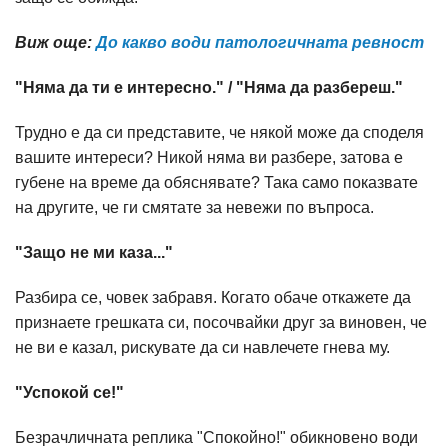
Виж още:
До какво води патологичната ревност
"Няма да ти е интересно." / "Няма да разбереш."
Трудно е да си представите, че някой може да споделя
вашите интереси? Никой няма ви разбере, затова е
губене на време да обяснявате? Така само показвате
на другите, че ги смятате за невежи по въпроса.
"Защо не ми каза..."
Разбира се, човек забравя. Когато обаче откажете да
признаете грешката си, посочвайки друг за виновен, че
не ви е казал, рискувате да си навлечете гнева му.
"Успокой се!"
Безрачличната реплика "Спокойно!" обикновено води