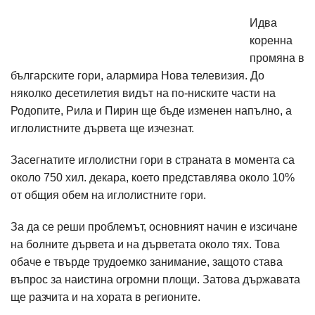
Идва
коренна
промяна в
българските гори, алармира Нова телевизия. До
няколко десетилетия видът на по-ниските части на
Родопите, Рила и Пирин ще бъде изменен напълно, а
иглолистните дървета ще изчезнат.
Засегнатите иглолистни гори в страната в момента са
около 750 хил. декара, което представлява около 10%
от общия обем на иглолистните гори.
За да се реши проблемът, основният начин е изсичане
на болните дървета и на дърветата около тях. Това
обаче е твърде трудоемко занимание, защото става
въпрос за наистина огромни площи. Затова държавата
ще разчита и на хората в регионите.