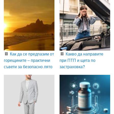
Как да се предпазим от
Какво да направите
горещините – практични
при ПТП и щета по
съвети за безопасно лято
застраховка?