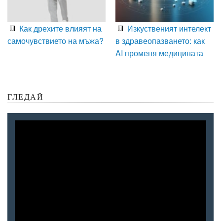
Как дрехите влияят на
Изкуственият интелект
самочувствието на мъжа?
в здравеопазването: как
AI променя медицината
ГЛЕДАЙ