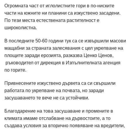
Огромната част от иглолистните гори в по-ниските
части на южните ни планини са изкуствено засадени.
По тези места естествената растителност е
широколистна.
В последните 50-60 години тук са се извършили масови
мащабни за страната залесявания с цел укрепване на
площите заради ерозията, разказва Ценко Ценов,
ръководител от дирекция в Изпълнителната агенция
по горите.
Привнесените изкуствено дървета са си свършили
работата по укрепване на почвата, но заради
засушаването те вече не са устойчиви.
Благодарение на това засушаване и промените в
климата имаме отслабване на дървостоите, а то
създава условия за вторично появяване на вредители,