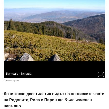
Изглед от Витоша
© личен архив
До няколко десетилетия видът на по-ниските части
на Родопите, Рила и Пирин ще бъде изменен
напълно