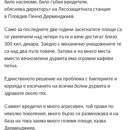
било насекоми, било гъбни вредители,
обяснява директорът на Лесозащитната станция
в Пловдив Пенчо Дерменджиев.
Само за последните две години засегнатите площи са
се увеличили над четири пъти и вече достигат близо
300 хил. декара. Заедно с механично унищожените те
са над два пъти повече. Затова и на много места
вместо вечнозелени дървета има огромни кафяви
петна.
Единственото решение на проблема с бактериите и
корояда е изсичането на всички болни дървета и
здравите около тях.
Самият вредител е много агресивен, той прави по
няколко поколения, много бързо се размножава и на
база на това заема много големи площи, казва
Дерменджиев.