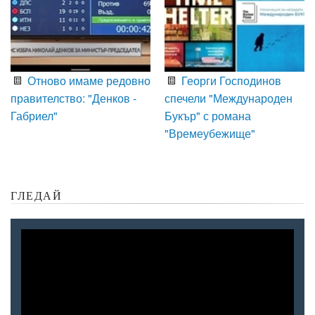
Отново имаме редовно
Георги Господинов
правителство: "Денков -
спечели "Международен
Габриел"
Букър" с романа
"Времеубежище"
ГЛЕДАЙ