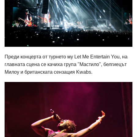
Преди концерта от турнето му Let Me Entertain You, на
главната сцена се качиха група "Мастило", белгиецът
Милоу и британската сензация Kwabs.