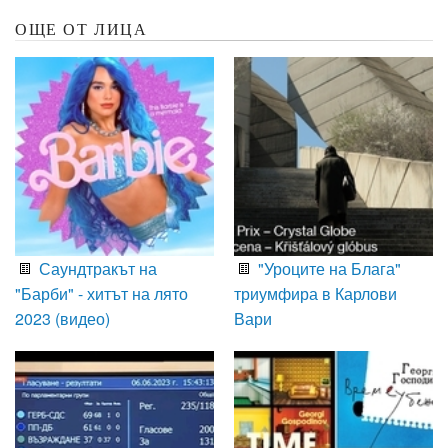
ОЩЕ ОТ ЛИЦА
Саундтракът на
"Уроците на Блага"
"Барби" - хитът на лято
триумфира в Карлови
2023 (видео)
Вари