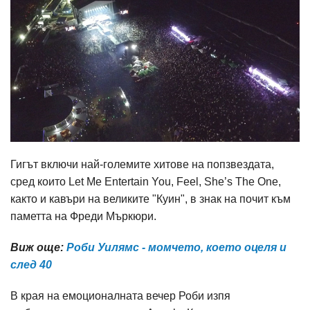
Гигът включи най-големите хитове на попзвездата,
сред които Let Me Entertain You, Feel, She’s The One,
както и кавъри на великите "Куин", в знак на почит към
паметта на Фреди Мъркюри.
Виж още:
Роби Уилямс - момчето, което оцеля и
след 40
В края на емоционалната вечер Роби изпя