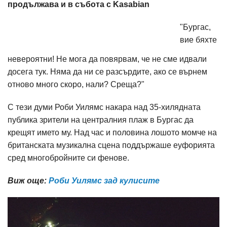
продължава и в събота с Kasabian
"Бургас,
вие бяхте
невероятни! Не мога да повярвам, че не сме идвали
досега тук. Няма да ни се разсърдите, ако се върнем
отново много скоро, нали? Среща?"
С тези думи Роби Уилямс накара над 35-хилядната
публика зрители на централния плаж в Бургас да
крещят името му. Над час и половина лошото момче на
британската музикална сцена поддържаше еуфорията
сред многобройните си фенове.
Виж още:
Роби Уилямс зад кулисите