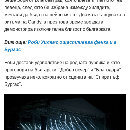
беше Зори от Благоевград, която влезе в "леглото" на
певеца, след като бе избрана измежду хилядите,
мечтали да бъдат на нейно място. Двамата танцуваха в
ритъма на Candy, а през това време звездата
демонстрира изключителна близост с българката.
Виж още:
Роби Уилямс ощастливява фенка и в
Бургас
Роби достави удоволствие на родната публика и като
проговори на български. "Добър вечер" и "Благодаря"
прозвучаха неколкократно от сцената на "Спирит ъф
Бургас".