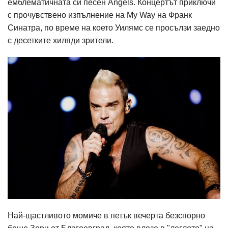
емблематичната си песен Angels. Концертът приключи
с прочувствено изпълнение на My Way на Франк
Синатра, по време на което Уилямс се просълзи заедно
с десетките хиляди зрители.
Най-щастливото момиче в петък вечерта безспорно