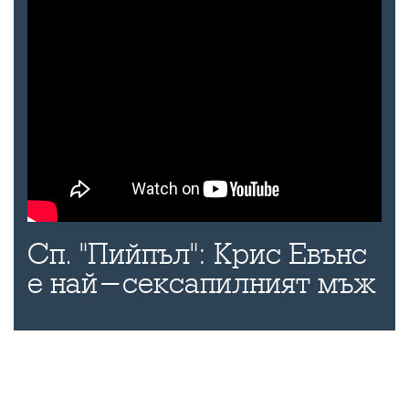
Сп. "Пийпъл": Крис Евънс
е най-сексапилният мъж