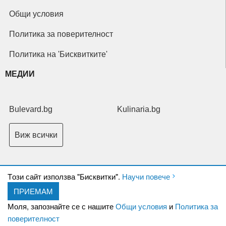
Общи условия
Политика за поверителност
Политика на 'Бисквитките'
МЕДИИ
Bulevard.bg
Kulinaria.bg
Виж всички
Tози сайт използва "Бисквитки".
Научи повече
ПРИЕМАМ
Copyright © 2026 Ксениум ООД. Всички права запазени.
Developed by
Моля, запознайте се с нашите
Общи условия
и
Политика за
XeniumCompany.com
поверителност