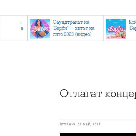
лев върна
Саундтракът на
Ко
ен мандата
"Барби" - хитът на
"Ба
ължаваме
лято 2023 (видео)
"
Отлагат конце
ВТОРНИК, 02 МАЙ, 2017