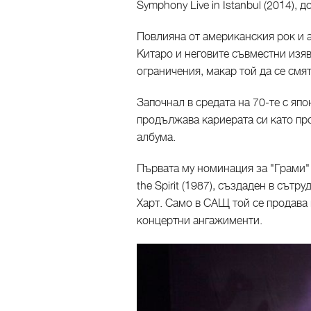
Symphony Live in Istanbul (2014),
Повлияна от американския рок и а
Китаро и неговите съвместни изяв
ограничения, макар той да се смя
Започнал в средата на 70-те с япон
продължава кариерата си като пр
албума.
Първата му номинация за "Грами" е
the Spirit (1987), създаден в сът
Харт. Само в САЩ той се продава 
концертни ангажименти.