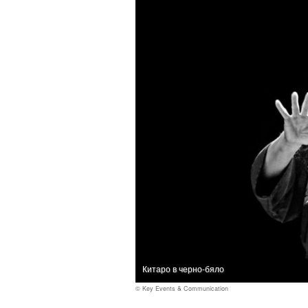
Китаро в черно-бяло
© Key Events & Communication