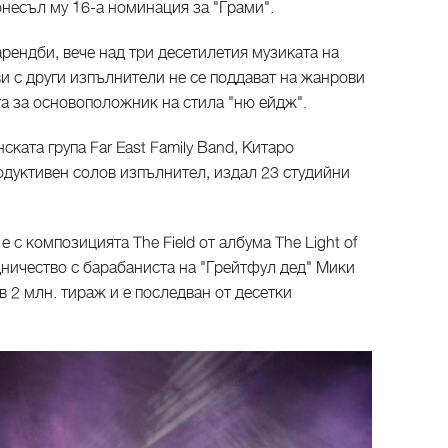
 донесъл му 16-а номинация за "Грами".
рендби, вече над три десетилетия музиката на
и с други изпълнители не се поддават на жанрови
та за основоположник на стила "ню ейдж".
ската група Far East Family Band, Китаро
одуктивен солов изпълнител, издал 23 студийни
 с композицията The Field от албума The Light of
рудничество с барабаниста на "Грейтфул дед" Мики
в 2 млн. тираж и е последван от десетки