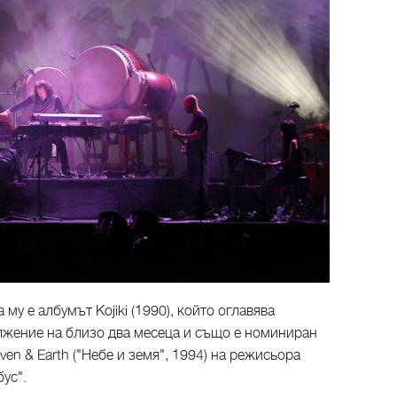
у е албумът Коjiki (1990), който оглавява
лжение на близо два месеца и също е номиниран
ven & Earth ("Небе и земя", 1994) на режисьора
ус".