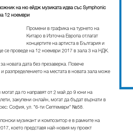
ложник на ню ейдж музиката идва със Symphonic
на 12 ноември
Промени в графика на турнето на
Китаро в Източна Европа отлагат
концертите на артиста в България и
е се проведе на 12 ноември 2017 в зала 3 на НДК.
за новата дата без презаверка. Повече
 и разпределението на местата в новата зала може
могат да го направят от 2 май до 9 юни на
лети, закупени онлайн, могат да бъдат върнати в
рес: София, ул. "6-ти Септември" №58.
понски музикант и композитор е в рамките на
2017, което представя най-новия му проект