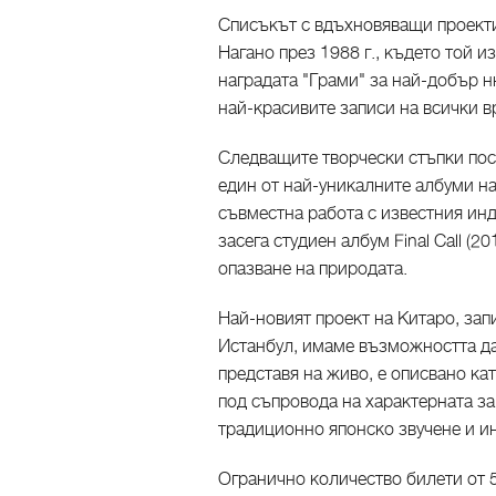
Списъкът с вдъхновяващи проекти
Нагано през 1988 г., където той и
наградата "Грами" за най-добър ню
най-красивите записи на всички в
Следващите творчески стъпки пос
един от най-уникалните албуми на 
съвместна работа с известния ин
засега студиен албум Final Call (2
опазване на природата.
Най-новият проект на Китаро, за
Истанбул, имаме възможността да 
представя на живо, е описвано ка
под съпровода на характерната за
традиционно японско звучене и ин
Огранично количество билети oт 5