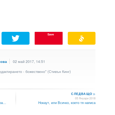
Save
рова
02 май 2017, 14:51
едактирането - божествено" (Стивън Кинг)
СЛЕДВАЩО
>>
05 Януари 2018
 ра…
Нокаут, или Всичко, което тя написа