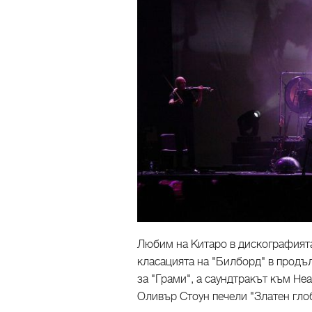
Любим на Китаро в дискографията м
класацията на "Билборд" в продъ
за "Грами", а саундтракът към Hea
Оливър Стоун печели "Златен глоб