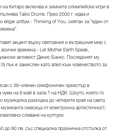
 на Китаро включва и зимните олимпийски игри в
зпълнява Taiko Drums. През 2000 г. идва и
 ейдж албум - Thinking of You, смятан за "един от
ремена".
тавят акцент върху световния и вътрешния мир с
всички времена - Let Mother Earth Speak,
диански активист Денис Банкс. Последният му
013) пък е замислен като апел към човечеството за
писан с 38-членен симфоничен оркестър в
чуем на 9 май в зала 1 на НДК. Шоуто, което го
то музикална разходка до четирите края на света
 музиканта смесица от електронна артистичност,
овативно сливане на култури.
0 до 90 лв. със специална празнична отстъпка от