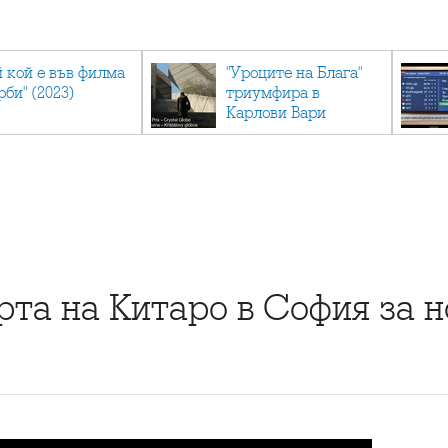
й кой е във филма
"Уроците на Блага"
рби" (2023)
триумфира в
Карлови Вари
рта на Китаро в София за 