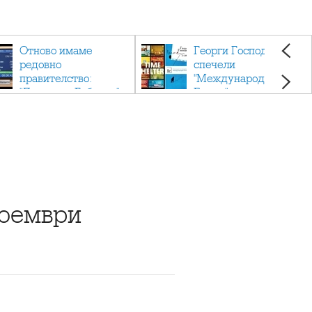
Отново имаме
Георги Господинов
редовно
спечели
правителство:
"Международен
"Денков - Габриел"
Букър" с романа
"Времеубежище"
ноември