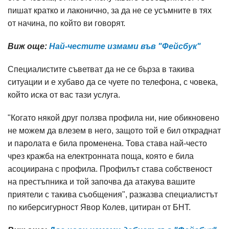
пишат кратко и лаконично, за да не се усъмните в тях
от начина, по който ви говорят.
Виж още:
Най-честите измами във "Фейсбук"
Специалистите съветват да не се бърза в такива
ситуации и е хубаво да се чуете по телефона, с човека,
който иска от вас тази услуга.
"Когато някой друг ползва профила ни, ние обикновено
не можем да влезем в него, защото той е бил откраднат
и паролата е била променена. Това става най-често
чрез кражба на електронната поща, която е била
асоциирана с профила. Профилът става собственост
на престъпника и той започва да атакува вашите
приятели с такива съобщения", разказва специалистът
по киберсигурност Явор Колев, цитиран от БНТ.