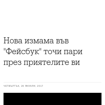
Нова измама във
"Фейсбук" точи пари
през приятелите ви
ЧЕТВЪРТЪК, 26 ЯНУАРИ, 2017