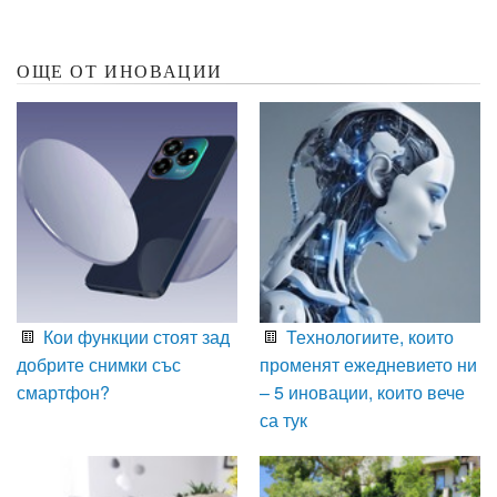
ОЩЕ ОТ ИНОВАЦИИ
Кои функции стоят зад
Технологиите, които
добрите снимки със
променят ежедневието ни
смартфон?
– 5 иновации, които вече
са тук