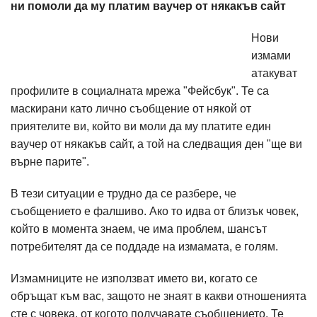
ни помоли да му платим ваучер от някакъв сайт
Нови
измами
атакуват
профилите в социалната мрежа "Фейсбук". Те са
маскирани като лично съобщение от някой от
приятелите ви, който ви моли да му платите един
ваучер от някакъв сайт, а той на следващия ден "ще ви
върне парите".
В тези ситуации е трудно да се разбере, че
съобщението е фалшиво. Ако то идва от близък човек,
който в момента знаем, че има проблем, шансът
потребителят да се поддаде на измамата, е голям.
Измамниците не използват името ви, когато се
обръщат към вас, защото не знаят в какви отношенията
сте с човека, от когото получавате съобщението. Те