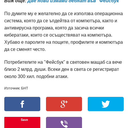
Виж още:
Две нови измами дебнат във "Фейсбук"
По думите му е желателно да се използва операционна
система, която да се ъпдейтва от компютъра, както и
антивирусна програма, която да засича всички
кибератаки, които се осъществяват на компютъра.
Хубаво е паролите на пощите, профилите и компютъра
да се сменят често.
Потребителите на "Фейсбук" в световен мащаб са вече
близо 2 млрд. души. Всеки ден в света се регистрират
около 300 хил. подобни атаки.
Източник: БНТ
Save