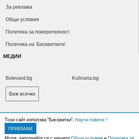
За реклама
Общи условия
Политика за поверителност
Политика на 'Бисквитките'
МЕДИИ
Bulevard.bg
Kulinaria.bg
Виж всички
Tози сайт използва "Бисквитки".
Научи повече
ПРИЕМАМ
Copyright © 2026 Ксениум ООД. Всички права запазени.
Developed by
Моля, запознайте се с нашите
Общи условия
и
Политика за