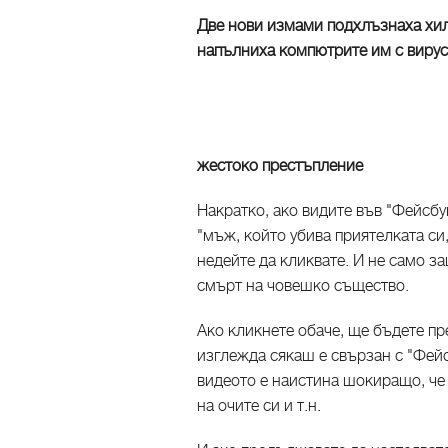
Две нови измами подхлъзнаха хил
напълниха компютрите им с виру
жестоко престъпление
Накратко, ако видите във "Фейсбу
"мъж, който убива приятелката си,
недейте да кликвате. И не само з
смърт на човешко същество.
Ако кликнете обаче, ще бъдете пр
изглежда сякаш е свързан с "Фейс
видеото е наистина шокиращо, че 
на очите си и т.н.