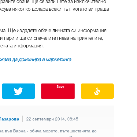
аправите обаче, ще се запишете за изключително
аксува няколко долара всеки път, когато ви праща
яма. Ще издадете обаче личната си информация,
и пари и ще си спечелите гнева на приятелите,
рената информация.
жава да доминира в маркетинга
Save
Лазарова
22 септември 2014, 08:45
а във Варна - обича морето, пътешествията до