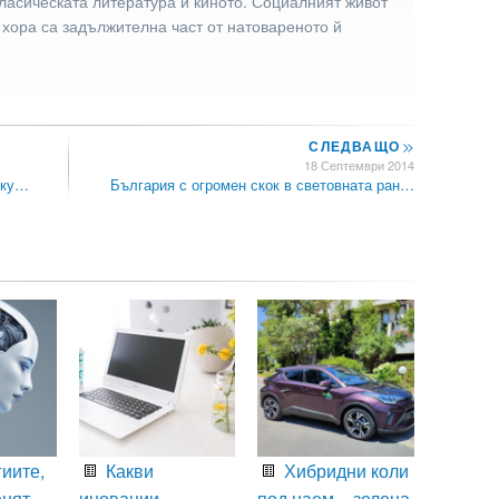
ласическата литература и киното. Социалният живот
 хора са задължителна част от натовареното й
СЛЕДВАЩО
>>
18 Септември 2014
оку…
България с огромен скок в световната ран…
иите,
Какви
Хибридни коли
енят
иновации
под наем – зелена