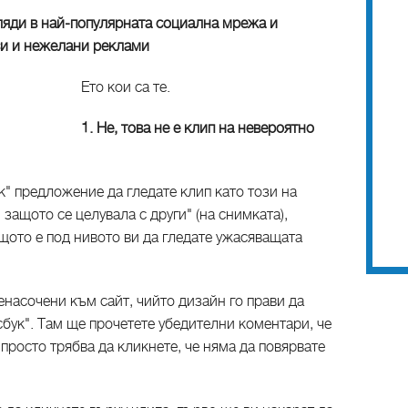
яди в най-популярната социална мрежа и
си и нежелани реклами
Ето кои са те.
1. Не, това не е клип на невероятно
к" предложение да гледате клип като този на
 защото се целувала с други" (на снимката),
ащото е под нивото ви да гледате ужасяващата
енасочени към сайт, чийто дизайн го прави да
бук". Там ще прочетете убедителни коментари, че
просто трябва да кликнете, че няма да повярвате