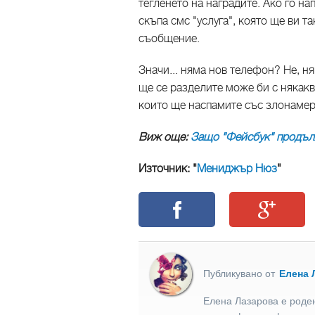
тегленето на наградите. Ако го н
скъпа смс "услуга", която ще ви т
съобщение.
Значи... няма нов телефон? Не, н
ще се разделите може би с някакв
които ще наспамите със злонаме
Виж още:
Защо "Фейсбук" продъл
Източник: "
Мениджър Нюз
"
Публикувано от
Елена 
Елена Лазарова е роден