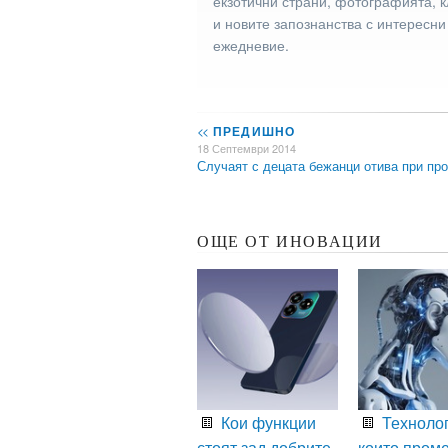
екзотични страни, фотографията, к
и новите запознанства с интересни
ежедневие.
<<
ПРЕДИШНО
18 Септември 2014
Случаят с децата бежанци отива при пр
ОЩЕ ОТ ИНОВАЦИИ
Кои функции
Технолог
стоят зад добрите
които пром