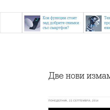
- до
Кои функции стоят
Те
обратно
зад добрите снимки
пр
със смартфон?
еж
ино
са 
Две нови измам
ПОНЕДЕЛНИК, 22 СЕПТЕМВРИ, 2014