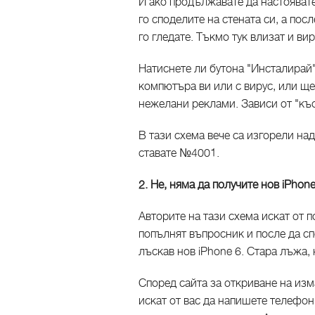
И ако продължавате да настоявате
го споделите на стената си, а пос
го гледате. Тъкмо тук влизат и ви
Натиснете ли бутона "Инсталирай"
компютъра ви или с вирус, или ще
нежелани реклами. Зависи от "къс
В тази схема вече са изгорели над
ставате №4001.
2. Не, няма да получите нов iPhone
Авторите на тази схема искат от п
попълнят въпросник и после да сп
лъскав нов iPhone 6. Стара лъжа, н
Според сайта за откриване на из
искат от вас да напишете телефон