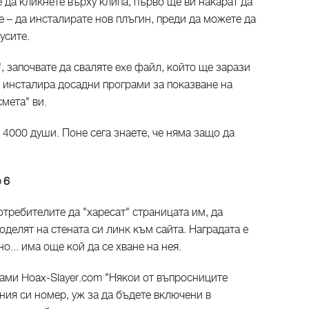
 да кликнете върху клипа, първо ще ви накарат да
ле – да инсталирате нов плъгин, преди да можете да
русите.
, започвате да сваляте exe файл, който ще зарази
 инсталира досадни програми за показване на
мета" ви.
 4000 души. Поне сега знаете, че няма защо да
 6
отребителите да "харесат" страницата им, да
оделят на стената си линк към сайта. Наградата е
о... има още кой да се хване на нея.
мами Hoax-Slayer.com "Някои от въпросниците
ния си номер, уж за да бъдете включени в