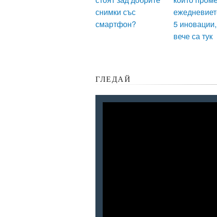
снимки със
ежедневиет
смартфон?
5 иновации,
вече са тук
ГЛЕДАЙ