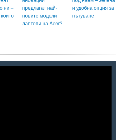
о ни –
предлагат най-
и удобна опция за
 които
новите модели
пътуване
лаптопи на Acer?