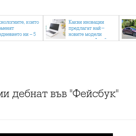
хнологиите, които
Какви иновации
оменят
предлагат най-
едневието ни – 5
новите модели
вации, които вече
лаптопи на Acer?
тук
и дебнат във "Фейсбук"