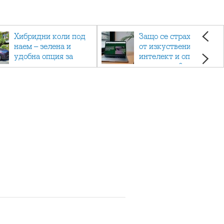
Хибридни коли под
Защо се страхуваме
наем – зелена и
от изкуствения
удобна опция за
интелект и опасен ли
пътуване
е наистина?