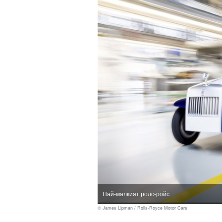
Най-малкият ролс-ройс
© James Lipman / Rolls-Royce Motor Cars