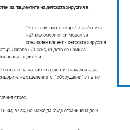
тен за пациентите на детската хирургия в
"Ролс-ройс мотор карс" изработиха
най-маломерния си модел за
специален клиент - детската хирургия
стър, Западен Съсекс, където се намира
билопроизводителя.
 позволи на малките пациенти в чакалнята да
идорите на отделението, "оборудвани" с пътни
ивния стрес.
16 км) в час, но може да бъде ограничена до 4