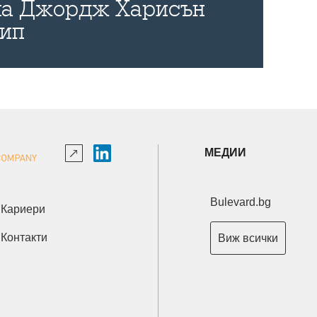
 на Джордж Харисън
лип
МЕДИИ
Bulevard.bg
Кариери
Контакти
Виж всички