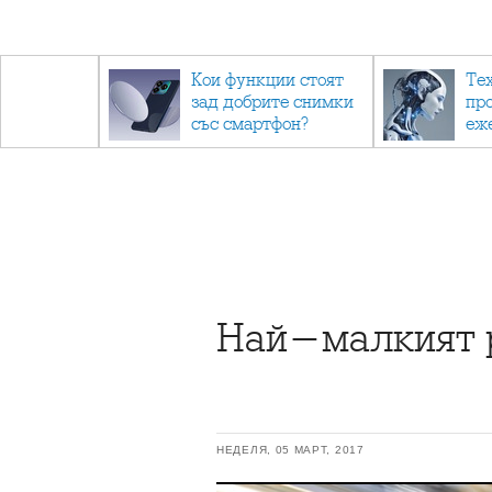
- до
Кои функции стоят
Те
обратно
зад добрите снимки
пр
със смартфон?
еж
ино
са 
Най-малкият р
НЕДЕЛЯ, 05 МАРТ, 2017