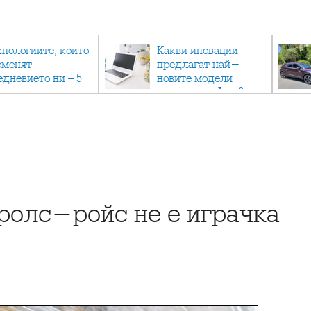
хнологиите, които
Какви иновации
оменят
предлагат най-
едневието ни – 5
новите модели
вации, които вече
лаптопи на Acer?
тук
олс-ройс не е играчка