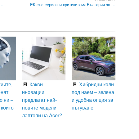
 …
ЕК със сериозни критики към България за …
иите,
Какви
Хибридни коли
енят
иновации
под наем – зелена
о ни –
предлагат най-
и удобна опция за
 които
новите модели
пътуване
лаптопи на Acer?