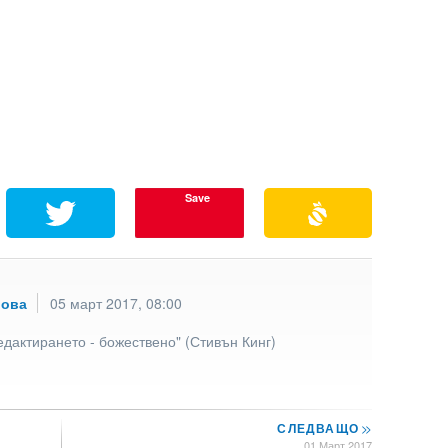
Save
рова
05 март 2017, 08:00
едактирането - божествено" (Стивън Кинг)
СЛЕДВАЩО
>>
01 Март 2017