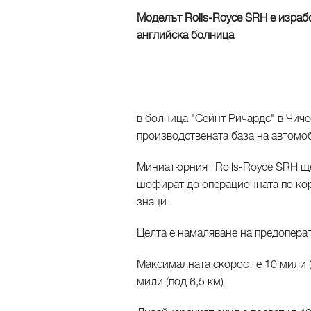
Моделът Rolls-Royce SRH е израбо
английска болница
в болница "Сейнт Ричардс" в Чиче
производствената база на автомо
Миниатюрният Rolls-Royce SRH ще
шофират до операционната по кор
знаци.
Целта е намаляване на предоперат
Максималната скорост е 10 мили (
мили (под 6,5 км).