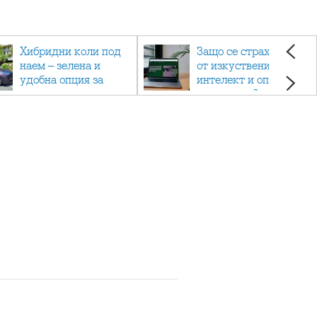
Хибридни коли под
Защо се страхуваме
наем – зелена и
от изкуствения
удобна опция за
интелект и опасен ли
пътуване
е наистина?