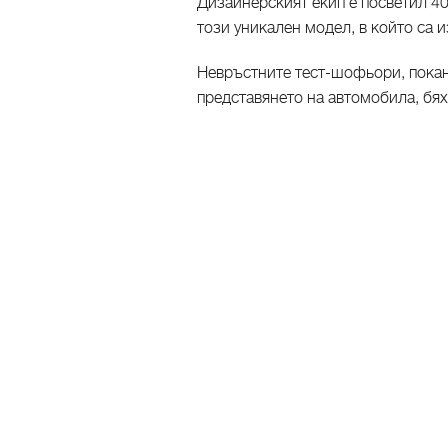
Дизайнерският екип е посветил 4
този уникален модел, в който са и
Невръстните тест-шофьори, покан
представянето на автомобила, бя