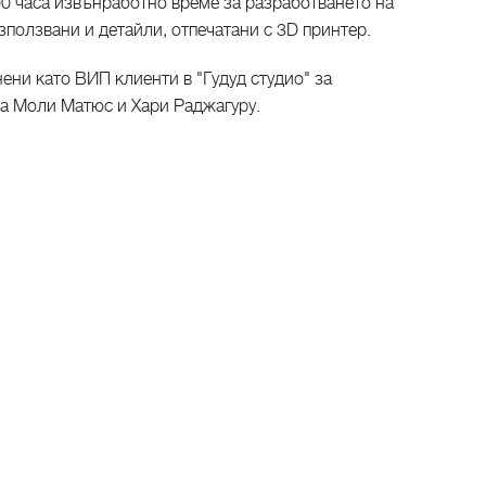
00 часа извънработно време за разработването на
зползвани и детайли, отпечатани с 3D принтер.
ени като ВИП клиенти в "Гудуд студио" за
ха Моли Матюс и Хари Раджагуру.