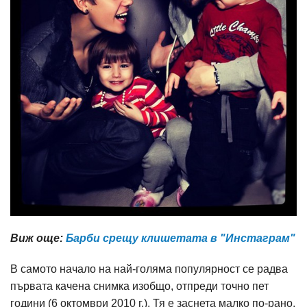
Виж още:
Барби срещу клишетата в "Инстаграм"
В самото начало на най-голяма популярност се радва
първата качена снимка изобщо, отпреди точно пет
години (6 октомври 2010 г.). Тя е заснета малко по-рано,