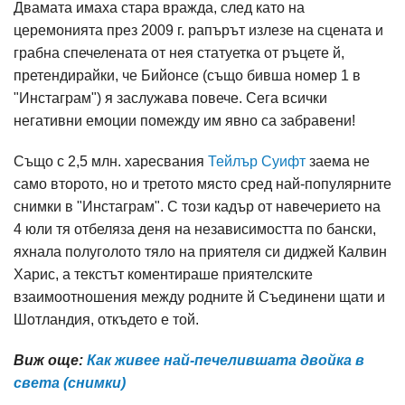
Двамата имаха стара вражда, след като на
церемонията през 2009 г. рапърът излезе на сцената и
грабна спечелената от нея статуетка от ръцете й,
претендирайки, че Бийонсе (също бивша номер 1 в
"Инстаграм") я заслужава повече. Сега всички
негативни емоции помежду им явно са забравени!
Също с 2,5 млн. харесвания
Тейлър Суифт
заема не
само второто, но и третото място сред най-популярните
снимки в "Инстаграм". С този кадър от навечерието на
4 юли тя отбеляза деня на независимостта по бански,
яхнала полуголото тяло на приятеля си диджей Калвин
Харис, а текстът коментираше приятелските
взаимоотношения между родните й Съединени щати и
Шотландия, откъдето е той.
Виж още:
Как живее най-печелившата двойка в
света (снимки)