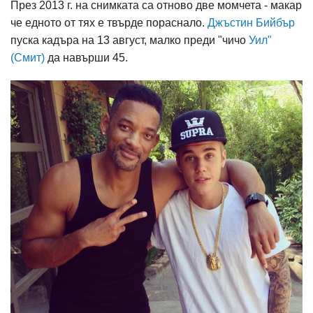
През 2013 г. на снимката са отново две момчета - макар
че едното от тях е твърде пораснало.
Джъстин Бийбър
пуска кадъра на 13 август, малко преди "чичо
Уил"
(Смит)
да навърши 45.