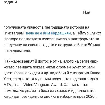
години
Най-
популярната личност в петгодишната история на
"Инстаграм"
вече не е Ким Кардашиян
, а Тейлър Суифт.
Наскоро попзвездата излезе начело в платформата за
споделяне на снимки, където е натрупала близо 50 млн.
последователи.
Най-харесваният й фотос е от началото на септември,
когато певицата показа какъв огромен букет от бели
цветя (рози, орхидеи и др. подобни) й е изпратил Кание
Уест, след като тя му връчи почетната видеонаграда от
MTV, т.нар. Video Vanguard Award. Хаштагът пък
намеква, че двамата биха изглеждали идеално като
кандидатпрезидентска двойка в изборите през 2020 г.