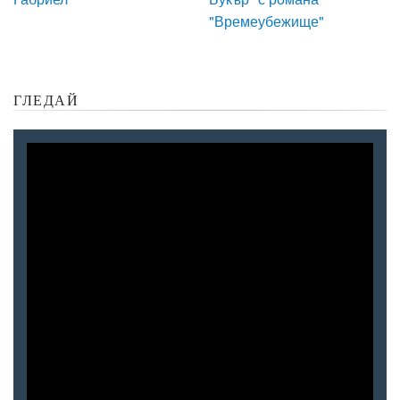
"Времеубежище"
ГЛЕДАЙ