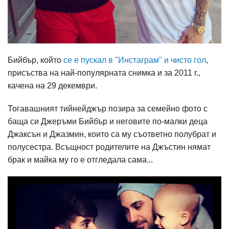
Бийбър, който
се е пускал в "Инстаграм" и чисто гол
,
присъства на най-популярната снимка и за 2011 г.,
качена на 29 декември.
Тогавашният тийнейджър позира за семейно фото с
баща си Джеръми Бийбър и неговите по-малки деца
Джаксън и Джазмин, които са му съответно полубрат и
полусестра. Всъщност родителите на Джъстин нямат
брак и майка му го е отгледала сама...