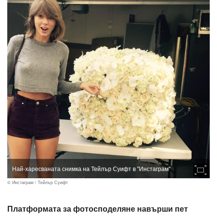
Най-харесваната снимка на Тейлър Суифт в "Инстаграм"
© Инстаграм / Тейлър Суифт
Платформата за фотосподеляне навърши пет