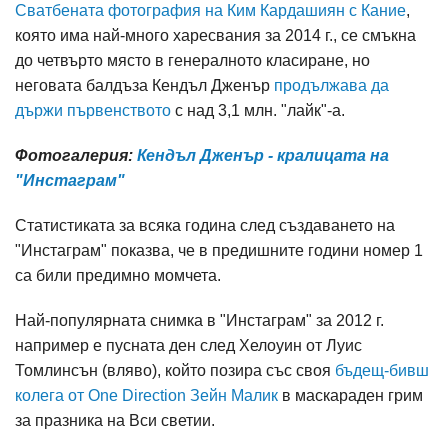
Сватбената фотография на Ким Кардашиян с Кание
,
която има най-много харесвания за 2014 г., се смъкна
до четвърто място в генералното класиране, но
неговата балдъза Кендъл Дженър
продължава да
държи първенството
с над 3,1 млн. "лайк"-а.
Фотогалерия:
Кендъл Дженър - кралицата на
"Инстаграм"
Статистиката за всяка година след създаването на
"Инстаграм" показва, че в предишните години номер 1
са били предимно момчета.
Най-популярната снимка в "Инстаграм" за 2012 г.
например е пусната ден след Хелоуин от Луис
Томлинсън (вляво), който позира със своя
бъдещ-бивш
колега от One Direction Зейн Малик
в маскараден грим
за празника на Вси светии.