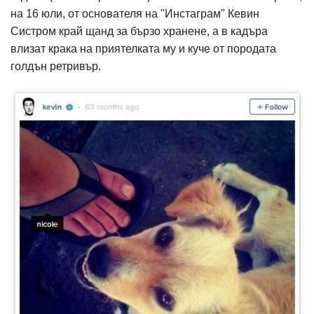
на 16 юли, от основателя на "Инстаграм" Кевин
Систром край щанд за бързо хранене, а в кадъра
влизат крака на приятелката му и куче от породата
голдън ретривър.