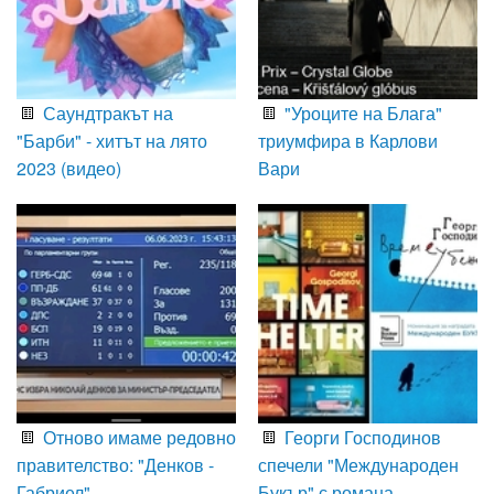
Саундтракът на
"Уроците на Блага"
"Барби" - хитът на лято
триумфира в Карлови
2023 (видео)
Вари
Отново имаме редовно
Георги Господинов
правителство: "Денков -
спечели "Международен
Габриел"
Букър" с романа