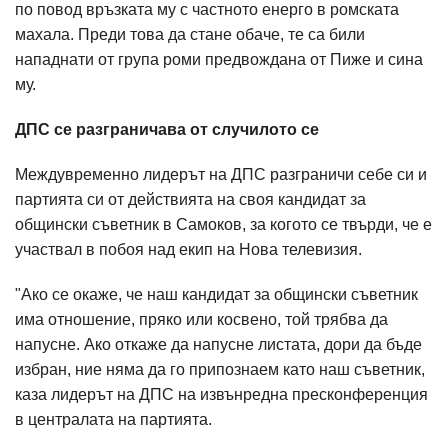
по повод връзката му с частното енерго в ромската
махала. Преди това да стане обаче, те са били
нападнати от група роми предвождана от Пиже и сина
му.
ДПС се разграничава от случилото се
Междувременно лидерът на ДПС разграничи себе си и
партията си от действията на своя кандидат за
общински съветник в Самоков, за когото се твърди, че е
участвал в побоя над екип на Нова телевизия.
"Ако се окаже, че наш кандидат за общински съветник
има отношение, пряко или косвено, той трябва да
напусне. Ако откаже да напусне листата, дори да бъде
избран, ние няма да го припознаем като наш съветник,
каза лидерът на ДПС на извънредна пресконференция
в централата на партията.