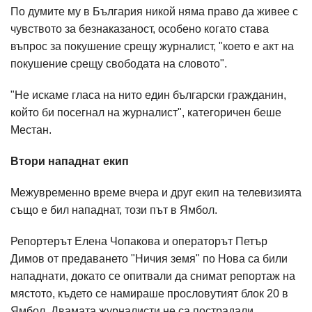
По думите му в България никой няма право да живее с
чувството за безнаказаност, особено когато става
въпрос за покушение срещу журналист, "което е акт на
покушение срещу свободата на словото".
"Не искаме гласа на нито един български гражданин,
който би посегнал на журналист", категоричен беше
Местан.
Втори нападнат екип
Межувременно време вчера и друг екип на телевизията
също е бил нападнат, този път в Ямбол.
Репортерът Елена Чопакова и операторът Петър
Димов от предаването "Ничия земя" по Нова са били
нападнати, докато се опитвали да снимат репортаж на
мястото, където се намираше прословутият блок 20 в
Ямбол. Двамата журналисти не са пострадали.