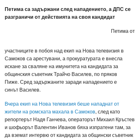
Петима са задържани след нападението, а ДПС се
разграничи от действията на своя кандидат
Петима от
участниците в побоя над екип на Нова телевизия в
Самоков са арестувани, а прокуратурата е внесла
искане за сваляне на имунитета на кандидата за
общинския съветник Трайчо Василев, по пряков
Пиже. Сред задържаните заради нападението е
синът Василев.
Вчера екип на Нова телевизия беше нападнат от
жители на ромската махала в Самоков
, след като
репортерът Надя Ганчева, операторът Михаил Кръстев
и шофьорът Валентин Иванов бяха изпратени там, за
да вземат интервю от кандидата за общински съветник