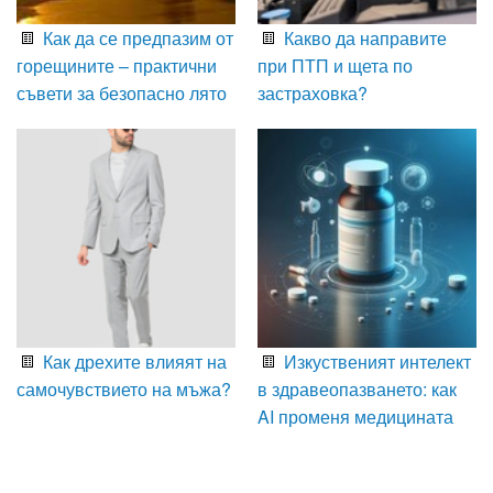
Как да се предпазим от
Какво да направите
горещините – практични
при ПТП и щета по
съвети за безопасно лято
застраховка?
Как дрехите влияят на
Изкуственият интелект
самочувствието на мъжа?
в здравеопазването: как
AI променя медицината