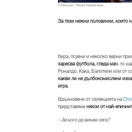
© Flickr.com / Recent Football News
За тези нежни половинки, които не
бира, псувни и няколко верни при
харесва футбола, гледа мач
, то н
Роналдо, Кака, Балотели или от с
какви ли не дълбокомислени изказ
игра.
Вдъхновени от селекцията на
Chro
представяме
някои от най-епичнит
- За кого да викам сега?