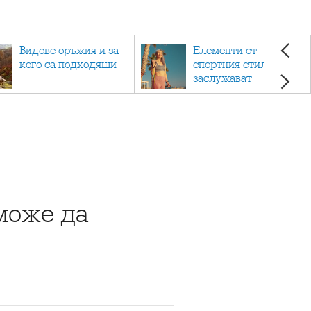
Видове оръжия и за
Елементи от
кого са подходящи
спортния стил, които
заслужават
внимание
може да