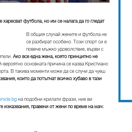
 харесват футбола, но им се налага да го гледат
В общия случай жените и футбола не
се разбират особено. Този спорт си е
повече мъжко удоволствие, върви с
ятели.
Ако все една жена, която принципно не
ай-вероятно основната причина се казва Кристиано
орта. В такива моменти може да се случи да чуеш
вания, които да потъпчат всичко хубаво в тази
nicle.bg
на подобни крилати фрази, ние ви
е изказвания, правени от жени по време на мач: