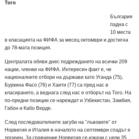
Того
България
падна с
10 места
в класацията на ФИФА за месец октомври и достигна
до 78-мата позиция.
Централата обяви днес подреждането на всички 209
нации, членки на ФИФА. Интересен факт е, че
националните отбори на държави като Уганда (75),
Буркина Фасо (76) и Хаити (77) са пред нас в
класирането, а веднага след нас е отборът на Того. На
по-предни позиции се нареждат и Узбекистан, Замбия,
Габон и Кабо Верде.
След последователните загуби на "лъвовете" от
Норвегия и Италия в началото на септември спадът е
логичен. За сравнение Норвегия се изкачи с цели 35