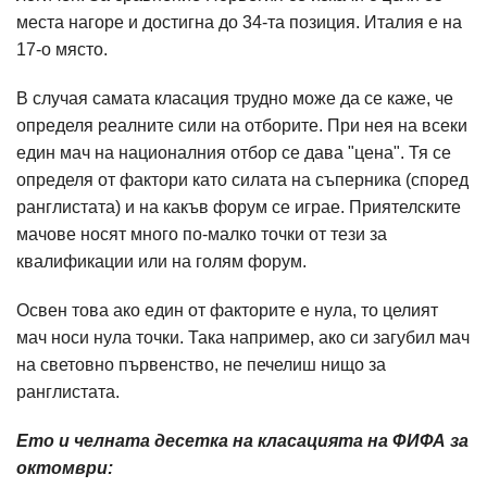
места нагоре и достигна до 34-та позиция. Италия е на
17-о място.
В случая самата класация трудно може да се каже, че
определя реалните сили на отборите. При нея на всеки
един мач на националния отбор се дава "цена". Тя се
определя от фактори като силата на съперника (според
ранглистата) и на какъв форум се играе. Приятелските
мачове носят много по-малко точки от тези за
квалификации или на голям форум.
Освен това ако един от факторите е нула, то целият
мач носи нула точки. Така например, ако си загубил мач
на световно първенство, не печелиш нищо за
ранглистата.
Ето и челната десетка на класацията на ФИФА за
октомври: