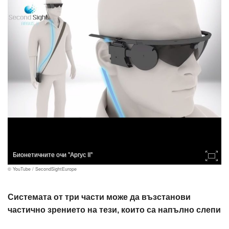
Бионетичните очи "Аргус II"
© YouTube / SecondSightEurope
Системата от три части може да възстанови
частично зрението на тези, които са напълно слепи