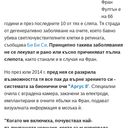
Фран
Фултън е
на 66
години и през последните 10 от тях е сляпа. Тя страда
от дегенеративно заболяване на очите, което бавно
убива светлочувствителните клетки в ретината,
съобщава
Би Би Си
.
Принципно такива заболявания
не се лекуват и рано или късно причиняват пълна
слепота
, както станали и в случая на Фран.
Но през юли 2014 г.
пред нея се разкрила
възможността тя все пак да върне зрението си -
системата за бионични очи "
Аргус II
". Специални
очила с вградена камера, закачени за електроди,
имплантирани в очните ябълки на Фран, подават
визуалната информация в мозъка ѝ.
"Когато ме включиха, почувствах най-
вълнуващото усещане, което съм изпитвала