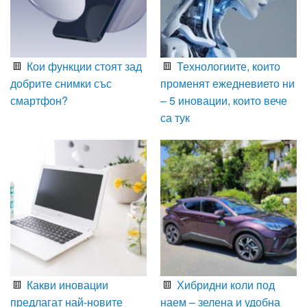
Кои функции стоят зад
Технологиите, които
добрите снимки със
променят ежедневието ни
смартфон?
– 5 иновации, които вече
са тук
Какви иновации
Хибридни коли под
предлагат най-новите
наем – зелена и удобна