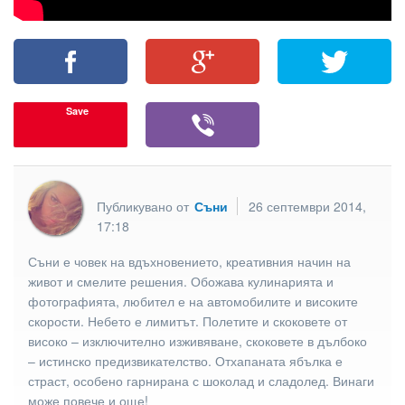
Save
Публикувано от
Съни
26 септември 2014,
17:18
Съни е човек на вдъхновението, креативния начин на
живот и смелите решения. Обожава кулинарията и
фотографията, любител е на автомобилите и високите
скорости. Небето е лимитът. Полетите и скоковете от
високо – изключително изживяване, скоковете в дълбоко
– истинско предизвикателство. Отхапаната ябълка е
страст, особено гарнирана с шоколад и сладолед. Винаги
може повече и още!