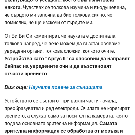
някога.
Чувствах се толкова изумена и въодушевена,
че сърцето ми започна да бие толкова силно, че
помислих, че ще изскочи от гърдите ми.
От Би Би Си коментират, че науката е достигнала
толкова напред, че вече можем да възстановяваме
увредени органи, толкова сложни, колкото очите.
Устройства като "Аргус II" са способни да направят
байпас на увредените очи и да възстановят
отчасти зрението.
Виж още:
Научете повече за сънищата
Устойството се състои от три важни части - очила,
преобразувател и ред електроди. Очилата не корегират
зрението, а служат само за носител на камерата, която
подава основната зрителна информация.
Самата
зрителна информация се обработва от мозъка и