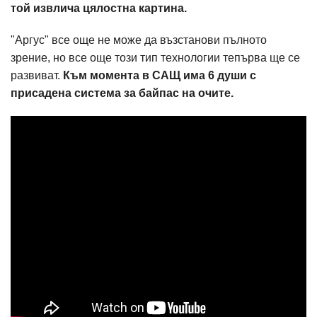
той извлича цялостна картина.
"Аргус" все още не може да възстанови пълното
зрение, но все още този тип технологии тепърва ще се
развиват.
Към момента в САЩ има 6 души с
присадена система за байпас на очите.