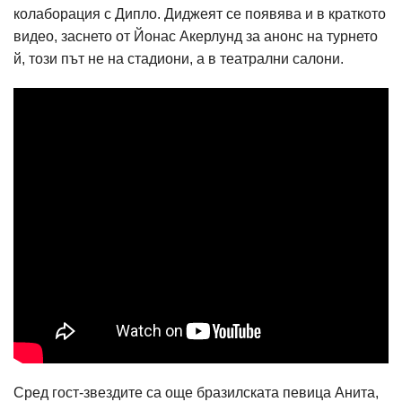
колаборация с Дипло. Диджеят се появява и в краткото
видео, заснето от Йонас Акерлунд за анонс на турнето
й, този път не на стадиони, а в театрални салони.
Сред гост-звездите са още бразилската певица Анита,