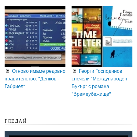
Отново имаме редовно
Георги Господинов
правителство: "Денков -
спечели "Международен
Габриел"
Букър" с романа
"Времеубежище"
ГЛЕДАЙ