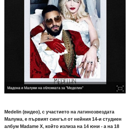
Мадона и Малуми на обложката за "Меделин"
Medelin (видео), с участието на латинозвездата
Малума, е първият сингъл от нейния 14-и студиен
албум Madame X, който излиза на 14 юни - а на 18