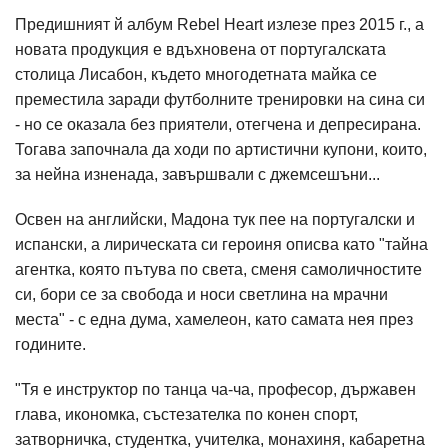
Предишният й албум Rebel Heart излезе през 2015 г., а
новата продукция е вдъхновена от португалската
столица Лисабон, където многодетната майка се
преместила заради футболните тренировки на сина си
- но се оказала без приятели, отегчена и депресирана.
Тогава започнала да ходи по артистични купони, които,
за нейна изненада, завършвали с джемсешъни...
Освен на английски, Мадона тук пее на португалски и
испански, а лирическата си героиня описва като "тайна
агентка, която пътува по света, сменя самоличностите
си, бори се за свобода и носи светлина на мрачни
места" - с една дума, хамелеон, като самата нея през
годините.
"Тя е инструктор по танца ча-ча, професор, държавен
глава, икономка, състезателка по конен спорт,
затворничка, студентка, учителка, монахиня, кабаретна