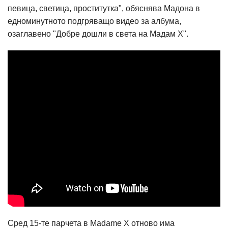
певица, светица, проститутка", обяснява Мадона в
едноминутното подгряващо видео за албума,
озаглавено "Добре дошли в света на Мадам Х".
Сред 15-те парчета в Madame X отново има