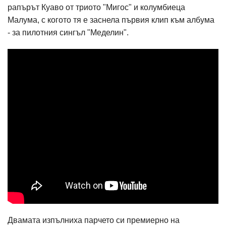
рапърът Куаво от триото "Мигос" и колумбиеца
Малума, с когото тя е заснела първия клип към албума
- за пилотния сингъл "Меделин".
Двамата изпълниха парчето си премиерно на