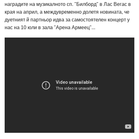
наградите на музикалното сп. "Билборд" в Лас Вегас в
края на април, а междувременно долетя новината, че
дуетният й партньор идва за самостоятелен концерт у
нас на 10 юли в зала "Арена Армеец"...