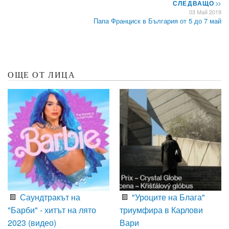
СЛЕДВАЩО
>>
03 Май 2019
Папа Франциск в България от 5 до 7 май
ОЩЕ ОТ ЛИЦА
Саундтракът на
"Уроците на Блага"
"Барби" - хитът на лято
триумфира в Карлови
2023 (видео)
Вари