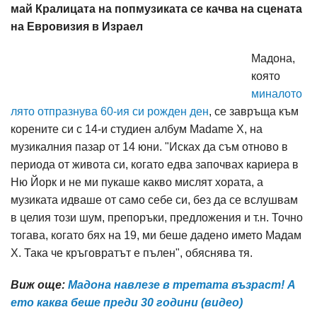
май Кралицата на попмузиката се качва на сцената
на Евровизия в Израел
Мадона,
която
миналото
лято отпразнува 60-ия си рожден ден
, се завръща към
корените си с 14-и студиен албум Madame X, на
музикалния пазар от 14 юни. "Исках да съм отново в
периода от живота си, когато едва започвах кариера в
Ню Йорк и не ми пукаше какво мислят хората, а
музиката идваше от само себе си, без да се вслушвам
в целия този шум, препоръки, предложения и т.н. Точно
тогава, когато бях на 19, ми беше дадено името Мадам
Х. Така че кръговратът е пълен", обяснява тя.
Виж още:
Мадона навлезе в третата възраст! А
ето каква беше преди 30 години (видео)