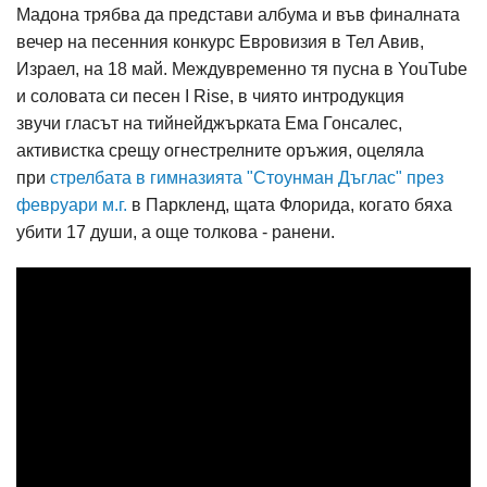
Мадона трябва да представи албума и във финалната
вечер на песенния конкурс Евровизия в Тел Авив,
Израел, на 18 май. Междувременно тя пусна в YouTube
и соловата си песен I Rise, в чиято интродукция
звучи гласът на тийнейджърката Ема Гонсалес,
активистка срещу огнестрелните оръжия, оцеляла
при
стрелбата в гимназията "Стоунман Дъглас" през
февруари м.г.
в Паркленд, щата Флорида, когато бяха
убити 17 души, а още толкова - ранени.