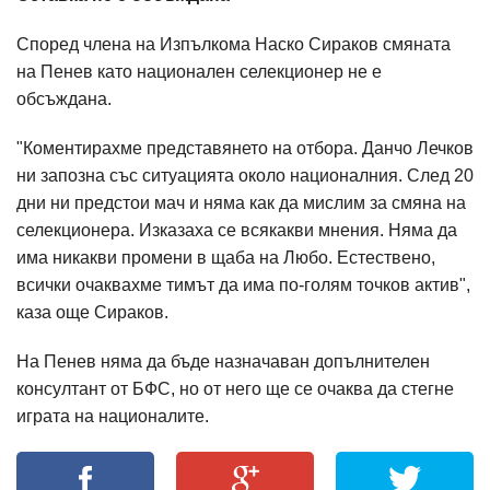
Според члена на Изпълкома Наско Сираков смяната
на Пенев като национален селекционер не е
обсъждана.
"Коментирахме представянето на отбора. Данчо Лечков
ни запозна със ситуацията около националния. След 20
дни ни предстои мач и няма как да мислим за смяна на
селекционера. Изказаха се всякакви мнения. Няма да
има никакви промени в щаба на Любо. Естествено,
всички очаквахме тимът да има по-голям точков актив",
каза още Сираков.
На Пенев няма да бъде назначаван допълнителен
консултант от БФС, но от него ще се очаква да стегне
играта на националите.