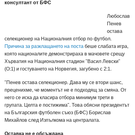
консултант от БФС
Любослав
Пенев
остава
селекционер на Националния отбор по футбол.
Причина за разклащането на поста
беше слабата игра,
която националите демонстрираха в мачовете срещу
Хърватия на Националния стадион "Васил Левски"
(О:1) и гостуването на Норвегия, загубено с 2:1.
"Пенев остава селекционер. Дава му се втори шанс,
преценихме, че моментът не е подходящ за смяна. От
него се иска да класира отбора минимум трети в
групата. Целта е постижима". Това обясни президентът
на Българския футболен съюз (БФС) Борислав
Михайлов след Изпълкома на централата.
Оставка не е обсъждана