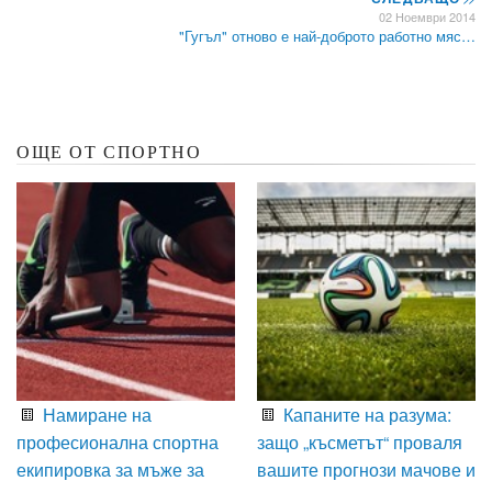
02 Ноември 2014
"Гугъл" отново е най-доброто работно мяс…
ОЩЕ ОТ СПОРТНО
Намиране на
Капаните на разума:
професионална спортна
защо „късметът“ проваля
екипировка за мъже за
вашите прогнози мачове и