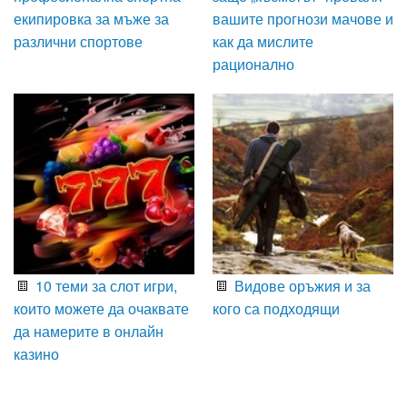
екипировка за мъже за
вашите прогнози мачове и
различни спортове
как да мислите
рационално
10 теми за слот игри,
Видове оръжия и за
които можете да очаквате
кого са подходящи
да намерите в онлайн
казино