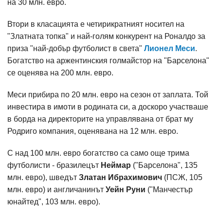
на 30 млн. евро.
Втори в класацията е четирикратният носител на
"Златната топка" и най-голям конкурент на Роналдо за
приза "най-добър футболист в света"
Лионел Меси
.
Богатство на аржентинския голмайстор на "Барселона"
се оценява на 200 млн. евро.
Меси прибира по 20 млн. евро на сезон от заплата. Той
инвестира в имоти в родината си, а доскоро участваше
в борда на директорите на управлявана от брат му
Родриго компания, оценявана на 12 млн. евро.
С над 100 млн. евро богатство са само още трима
футболисти - бразилецът
Неймар
("Барселона", 135
млн. евро), шведът
Златан Ибрахимович
(ПСЖ, 105
млн. евро) и англичанинът
Уейн Руни
("Манчестър
юнайтед", 103 млн. евро).