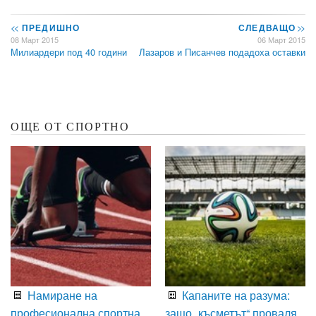
<<
ПРЕДИШНО
СЛЕДВАЩО
>>
08 Март 2015
06 Март 2015
Милиардери под 40 години
Лазаров и Писанчев подадоха оставки
ОЩЕ ОТ СПОРТНО
Намиране на
Капаните на разума:
професионална спортна
защо „късметът“ проваля