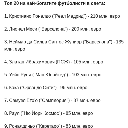
Топ 20 на най-богатите футболисти в света:
1. Кристиано Роналдо ("Реал Мадрид") - 210 млн. евро
2. Лионел Меси ("Барселона") - 200 млн. евро
3. Неймар да Силва Сантос Жуниор ("Барселона") - 135
млн. евро
4. Златан Ибрахимович (ПСЖ) - 105 млн. евро
5. Уейн Руни ("Ман Юнайтед") - 103 млн. евро
6. Кака ("Орландо Сити") - 96 млн. евро
7. Самуел Ето'о ("Сампдория") - 87 млн. евро
8. Раул ("Ню Йорк Космос") - 85 млн. евро
9. Роналдиньо ("Керетаро") - 83 млн. евро