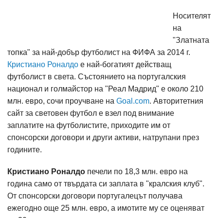
Носителят
на
"Златната
топка" за най-добър футболист на ФИФА за 2014 г.
Кристиано Роналдо
е най-богатият действащ
футболист в света. Състоянието на португалския
национал и голмайстор на "Реал Мадрид" е около 210
млн. евро, сочи проучване на
Goal.com
. Авторитетния
сайт за световен футбол е взел под внимание
заплатите на футболистите, приходите им от
спонсорски договори и други активи, натрупани през
годините.
Кристиано Роналдо
печели по 18,3 млн. евро на
година само от твърдата си заплата в "кралския клуб".
От спонсорски договори португалецът получава
ежегодно още 25 млн. евро, а имотите му се оценяват