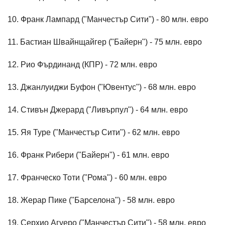
10. Франк Лампард ("Манчестър Сити") - 80 млн. евро
11. Бастиан Швайнщайгер ("Байерн") - 75 млн. евро
12. Рио Фърдинанд (КПР) - 72 млн. евро
13. Джанлуиджи Буфон ("Ювентус") - 68 млн. евро
14. Стивън Джерард ("Ливърпул") - 64 млн. евро
15. Яя Туре ("Манчестър Сити") - 62 млн. евро
16. Франк Рибери ("Байерн") - 61 млн. евро
17. Франческо Тоти ("Рома") - 60 млн. евро
18. Жерар Пике ("Барселона") - 58 млн. евро
19. Серхио Агуеро ("Манчестър Сити") - 58 млн. евро