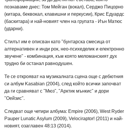
познаваме днес: Том Мейган (вокал), Серджо Пицорно
(китара, беквокал, клавишни и перкусии), Крис Едуардс
(баскитара) и най-новият член на групата - Иън Матюс
(ударни).
Стилът им е описван като "бунтарска смесица от
алтернативен и инди рок, нео-психеделик и електронно
звучене" - комбинация, към която меломанският дух
трудно би останал равнодушен.
Те се открояват на музикалната сцена още с дебютния
си албум Kasabian (2004), след който всички започват
да ги сравняват с "Мюз", "Арктик мънкис" и дори
"Оейзис".
Следват още четири албума: Empire (2006), West Ryder
Pauper Lunatic Asylum (2009), Velociraptor! (2011) и най-
новият, озаглавен 48:13 (2014).