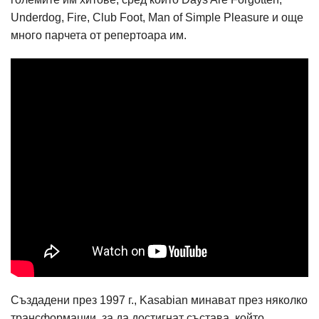
Underdog, Fire, Club Foot, Man of Simple Pleasure и още
много парчета от репертоара им.
Създадени през 1997 г., Kasabian минават през няколко
трансформации, за да достигнат състава, който