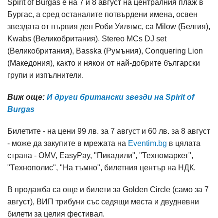
Spirit of Burgas е на 7 и 8 август на централния плаж в
Бургас, а сред останалите потвърдени имена, освен
звездата от първия ден Роби Уилямс, са Milow (Белгия),
Kwabs (Великобритания), Stereo MCs DJ set
(Великобритания), Basska (Румъния), Conquering Lion
(Mакедония), както и някои от най-добрите български
групи и изпълнители.
Виж още:
И други британски звезди на Spirit of
Burgas
Билетите - на цени 99 лв. за 7 август и 60 лв. за 8 август
- може да закупите в мрежата на
Eventim.bg
в цялата
страна - OMV, EasyPay, "Пикадили", "Техномаркет",
"Технополис", "На тъмно", билетния център на НДК.
В продажба са още и билети за Golden Circle (само за 7
август), ВИП трибуни със седящи места и двудневни
билети за целия фестивал.