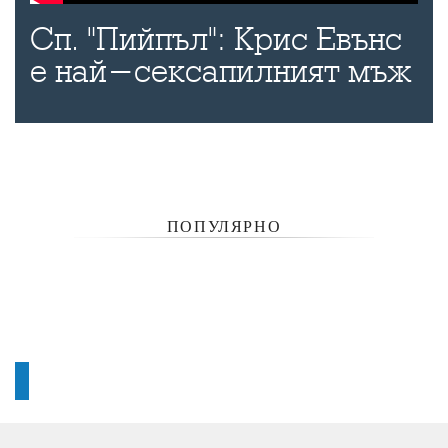
Сп. "Пийпъл": Крис Евънс
е най-сексапилният мъж
ПОПУЛЯРНО