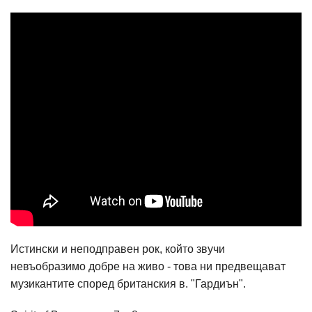
Истински и неподправен рок, който звучи
невъобразимо добре на живо - това ни предвещават
музикантите според британския в. "Гардиън".