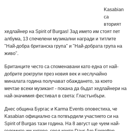
Kasabian
са
вторият
хедлайнер на Spirit of Burgas! Зад името им стоят пет
албума, 13 спечелени музикални награди и титлите
"Най-добра британска група" и "Най-добрата група на
живо".
Британците често са споменавани като една от най-
добрите рокгрупи през новия век и неслучайно
миналата година получават обаждането, за което
мечтае всеки музикант - покана да бъдат хедлайнери на
най-значимия фестивал в света: Гластънбъри.
Днес община Бургас и Karma Events оповестиха, че
Kasabian официално са потвърдили участието си на
Spirit of Burgas тази година. На 8 август ще чуем най-
големите им хитове, сред които Days Are Forgotten,