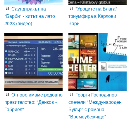
Саундтракът на
"Уроците на Блага"
"Барби" - хитът на лято
триумфира в Карлови
2023 (видео)
Вари
Отново имаме редовно
Георги Господинов
правителство: "Денков -
спечели "Международен
Габриел"
Букър" с романа
"Времеубежище"