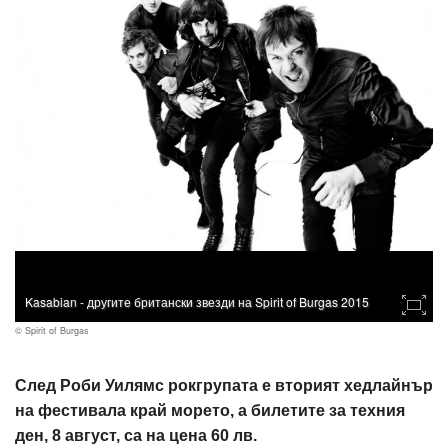
Kasabian - другите британски звезди на Spirit of Burgas 2015
© Spirit of Burgas
След Роби Уилямс рокгрупата е вторият хедлайнър
на фестивала край морето, а билетите за техния
ден, 8 август, са на цена 60 лв.